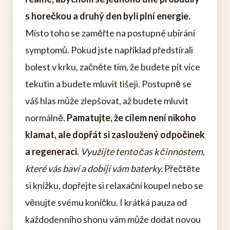
s horečkou a druhý den byli plní energie.
Místo toho se zaměřte na postupné ubírání
symptomů. Pokud jste například předstírali
bolest v krku, začněte tím, že budete pít více
tekutin a budete mluvit tišeji. Postupně se
váš hlas může zlepšovat, až budete mluvit
normálně.
Pamatujte, že cílem není nikoho
klamat, ale dopřát si zasloužený odpočinek
a regeneraci.
Využijte tento čas k činnostem,
které vás baví a dobíjí vám baterky.
Přečtěte
si knížku, dopřejte si relaxační koupel nebo se
věnujte svému koníčku. I krátká pauza od
každodenního shonu vám může dodat novou