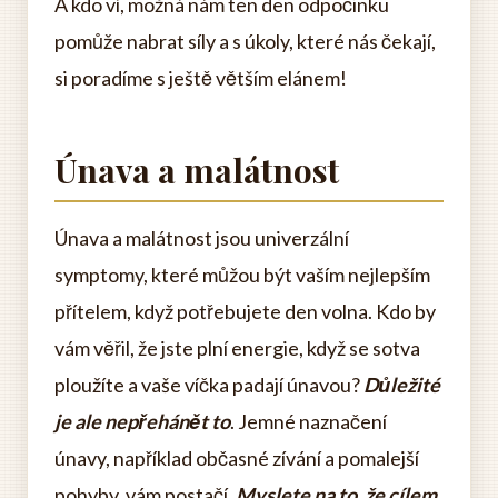
A kdo ví, možná nám ten den odpočinku
pomůže nabrat síly a s úkoly, které nás čekají,
si poradíme s ještě větším elánem!
Únava a malátnost
Únava a malátnost jsou univerzální
symptomy, které můžou být vaším nejlepším
přítelem, když potřebujete den volna. Kdo by
vám věřil, že jste plní energie, když se sotva
ploužíte a vaše víčka padají únavou?
Důležité
je ale nepřehánět to
. Jemné naznačení
únavy, například občasné zívání a pomalejší
pohyby, vám postačí.
Myslete na to, že cílem