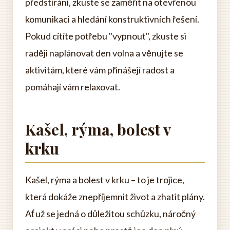
předstírání, zkuste se zaměřit na otevřenou
komunikaci a hledání konstruktivních řešení.
Pokud cítíte potřebu "vypnout", zkuste si
raději naplánovat den volna a věnujte se
aktivitám, které vám přinášejí radost a
pomáhají vám relaxovat.
Kašel, rýma, bolest v
krku
Kašel, rýma a bolest v krku – to je trojice,
která dokáže znepříjemnit život a zhatit plány.
Ať už se jedná o důležitou schůzku, náročný