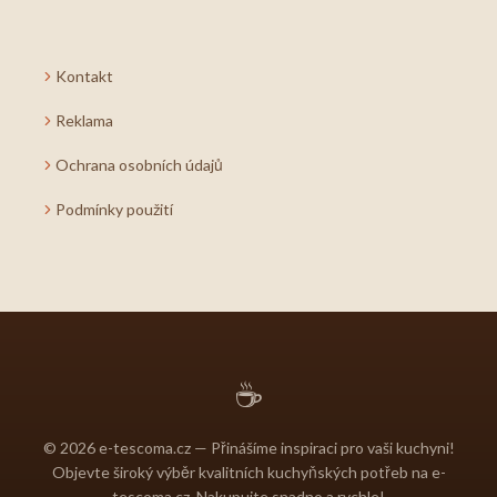
Kontakt
Reklama
Ochrana osobních údajů
Podmínky použití
☕
© 2026 e-tescoma.cz — Přinášíme inspiraci pro vaši kuchyni!
Objevte široký výběr kvalitních kuchyňských potřeb na e-
tescoma.cz. Nakupujte snadno a rychle!