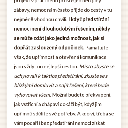
projekt v práci nebo prostě jen den plný
zábavy, nemoc nám často přijde do cesty v tu
nejméně vhodnou chvíli.
I když předstírání
nemoci není dlouhodobým řešením, někdy
se může zdát jako jediná možnost, jak si
dopřát zasloužený odpočinek.
Pamatujte
však, že upřímnost a otevřená komunikace
jsou vždy tou nejlepší cestou.
Místo abyste se
uchylovali k taktice předstírání, zkuste se s
blízkými domluvit a najít řešení, které bude
vyhovovat všem.
Možná budete překvapeni,
jak vstřícní a chápaví dokáží být, když jim
upřímně sdělíte své potřeby. A kdo ví, třeba se
vám podaří i bez předstírání nemoci získat