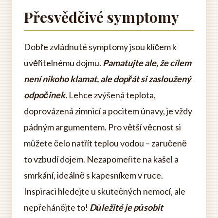
Přesvědčivé symptomy
Dobře zvládnuté symptomy jsou klíčem k
uvěřitelnému dojmu.
Pamatujte ale, že cílem
není nikoho klamat, ale dopřát si zasloužený
odpočinek.
Lehce zvýšená teplota,
doprovázená zimnicí a pocitem únavy, je vždy
pádným argumentem. Pro větší věcnost si
můžete čelo natřít teplou vodou – zaručeně
to vzbudí dojem. Nezapomeňte na kašel a
smrkání, ideálně s kapesníkem v ruce.
Inspiraci hledejte u skutečných nemocí, ale
nepřehánějte to!
Důležité je působit