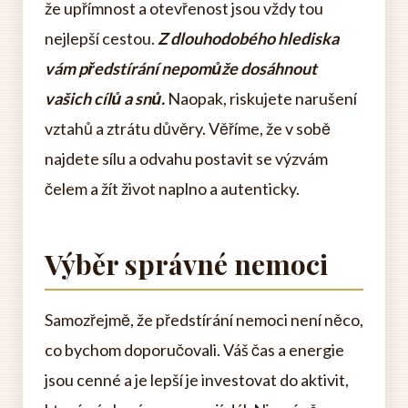
že upřímnost a otevřenost jsou vždy tou
nejlepší cestou.
Z dlouhodobého hlediska
vám předstírání nepomůže dosáhnout
vašich cílů a snů.
Naopak, riskujete narušení
vztahů a ztrátu důvěry. Věříme, že v sobě
najdete sílu a odvahu postavit se výzvám
čelem a žít život naplno a autenticky.
Výběr správné nemoci
Samozřejmě, že předstírání nemoci není něco,
co bychom doporučovali. Váš čas a energie
jsou cenné a je lepší je investovat do aktivit,