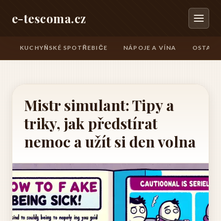
e-tescoma.cz
KUCHYŇSKÉ SPOTŘEBIČE
NÁPOJE A VÍNA
OSTATN
Mistr simulant: Tipy a
triky, jak předstírat
nemoc a užít si den volna