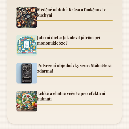
Měděné nádobí: Krása a funkčnost v
kuchyni
Jaterní dieta: Jak ulevit játrům při
mononukleóze?
Potvrzení objednávky vzor: Stáhněte si
zdarma!
Lehké a chutné večeře pro efektivní
hubnutí