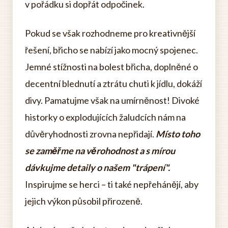
v pořádku si dopřát odpočinek.
Pokud se však rozhodneme pro kreativnější
řešení, břicho se nabízí jako mocný spojenec.
Jemné stížnosti na bolest břicha, doplněné o
decentní blednutí a ztrátu chuti k jídlu, dokáží
divy. Pamatujme však na umírněnost! Divoké
historky o explodujících žaludcích nám na
důvěryhodnosti zrovna nepřidají.
Místo toho
se zaměřme na věrohodnost a s mírou
dávkujme detaily o našem "trápení".
Inspirujme se herci – ti také nepřehánějí, aby
jejich výkon působil přirozeně.