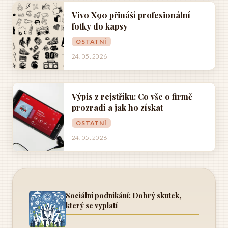
Vivo X90 přináší profesionální
fotky do kapsy
OSTATNÍ
24. 05. 2026
Výpis z rejstříku: Co vše o firmě
prozradí a jak ho získat
OSTATNÍ
24. 05. 2026
Sociální podnikání: Dobrý skutek,
který se vyplatí