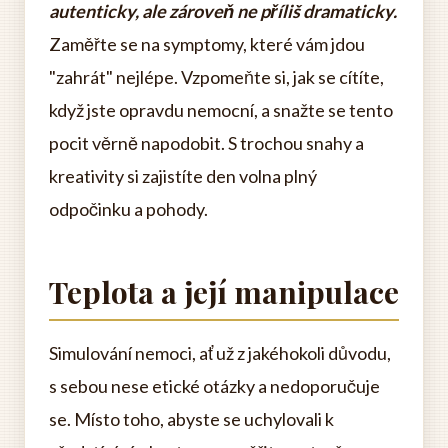
autenticky, ale zároveň ne příliš dramaticky.
Zaměřte se na symptomy, které vám jdou
"zahrát" nejlépe. Vzpomeňte si, jak se cítíte,
když jste opravdu nemocní, a snažte se tento
pocit věrně napodobit. S trochou snahy a
kreativity si zajistíte den volna plný
odpočinku a pohody.
Teplota a její manipulace
Simulování nemoci, ať už z jakéhokoli důvodu,
s sebou nese etické otázky a nedoporučuje
se. Místo toho, abyste se uchylovali k