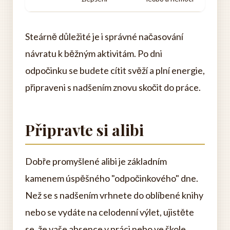
Steárně důležité je i správné načasování
návratu k běžným aktivitám. Po dni
odpočinku se budete cítit svěží a plní energie,
připraveni s nadšením znovu skočit do práce.
Připravte si alibi
Dobře promyšlené alibi je základním
kamenem úspěšného "odpočinkového" dne.
Než se s nadšením vrhnete do oblíbené knihy
nebo se vydáte na celodenní výlet, ujistěte
se, že vaše absence v práci nebo ve škole