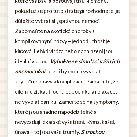
které vás baví a posouvají dál. Nicméně,
pokud už se pro tuto strategii rozhodnete, je
důležité vybrat si „správnou nemoc“.
Zapomeňte na exotické choroby s
komplikovanými názvy – jednoduchost je
klíčová. Lehká viróza nebo nachlazení jsou
ideální volbou.
Vyhněte se simulaci vážných
onemocnění
, která by mohla vyvolat
zbytečné obavy a komplikace. Pamatujte, že
cílem je získat trochu odpočinku a relaxace,
ne vyvolat paniku. Zaměřte se na symptomy,
které jsou snadno napodobitelné a
nevyžadují lékařské vyšetření. Rýma, kašel,
únava – to jsou vaše trumfy.
S trochou