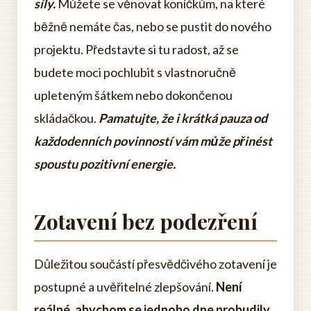
síly.
Můžete se věnovat koníčkům, na které
běžně nemáte čas, nebo se pustit do nového
projektu. Představte si tu radost, až se
budete moci pochlubit s vlastnoručně
upleteným šátkem nebo dokončenou
skládačkou.
Pamatujte, že i krátká pauza od
každodenních povinností vám může přinést
spoustu pozitivní energie.
Zotavení bez podezření
Důležitou součástí přesvědčivého zotavení je
postupné a uvěřitelné zlepšování.
Není
reálné, abychom se jednoho dne probudily