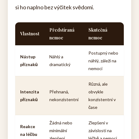
si ho naplno bez výčitek svědomí.
Předstíraná
Skutečná
Vlastnost
nemoc
nemoc
Postupný nebo
Nástup
Náhlý a
náhlý, záleží na
příznaků
dramatický
nemoci
Různá, ale
Intenzita
Přehnaná,
obvykle
příznaků
nekonzistentní
konzistentní v
čase
Žádná nebo
Zlepšení v
Reakce
minimální
závislosti na
na léčbu
zlepšení
léčbě a nemoci