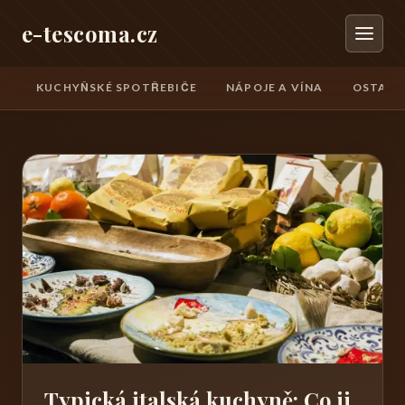
e-tescoma.cz
KUCHYŇSKÉ SPOTŘEBIČE
NÁPOJE A VÍNA
OSTATN
Typická italská kuchyně: Co ji