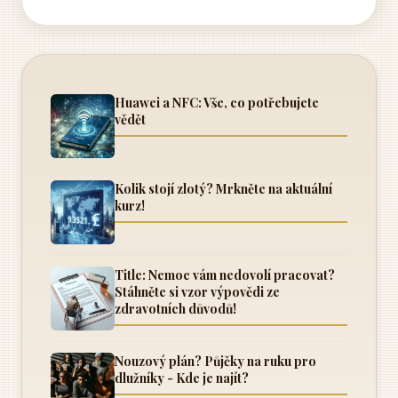
Huawei a NFC: Vše, co potřebujete
vědět
Kolik stojí zlotý? Mrkněte na aktuální
kurz!
Title: Nemoc vám nedovolí pracovat?
Stáhněte si vzor výpovědi ze
zdravotních důvodů!
Nouzový plán? Půjčky na ruku pro
dlužníky - Kde je najít?