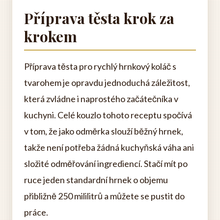
Příprava těsta krok za
krokem
Příprava těsta pro rychlý hrnkový koláč s
tvarohem je opravdu jednoduchá záležitost,
která zvládne i naprostého začátečníka v
kuchyni. Celé kouzlo tohoto receptu spočívá
v tom, že jako odměrka slouží běžný hrnek,
takže není potřeba žádná kuchyňská váha ani
složité odměřování ingrediencí. Stačí mít po
ruce jeden standardní hrnek o objemu
přibližně 250 mililitrů a můžete se pustit do
práce.