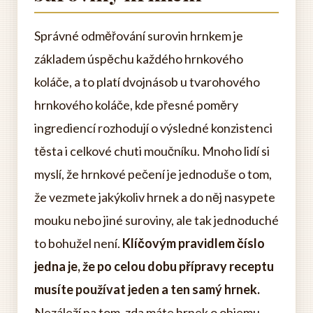
Správné odměřování surovin hrnkem je
základem úspěchu každého hrnkového
koláče, a to platí dvojnásob u tvarohového
hrnkového koláče, kde přesné poměry
ingrediencí rozhodují o výsledné konzistenci
těsta i celkové chuti moučníku. Mnoho lidí si
myslí, že hrnkové pečení je jednoduše o tom,
že vezmete jakýkoliv hrnek a do něj nasypete
mouku nebo jiné suroviny, ale tak jednoduché
to bohužel není.
Klíčovým pravidlem číslo
jedna je, že po celou dobu přípravy receptu
musíte používat jeden a ten samý hrnek.
Nezáleží na tom, zda máte hrnek o objemu