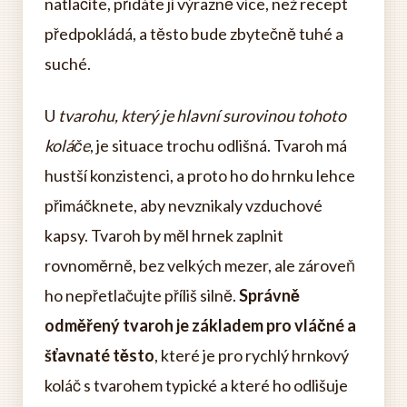
natlačíte, přidáte jí výrazně více, než recept
předpokládá, a těsto bude zbytečně tuhé a
suché.
U
tvarohu, který je hlavní surovinou tohoto
koláče
, je situace trochu odlišná. Tvaroh má
hustší konzistenci, a proto ho do hrnku lehce
přimáčknete, aby nevznikaly vzduchové
kapsy. Tvaroh by měl hrnek zaplnit
rovnoměrně, bez velkých mezer, ale zároveň
ho nepřetlačujte příliš silně.
Správně
odměřený tvaroh je základem pro vláčné a
šťavnaté těsto
, které je pro rychlý hrnkový
koláč s tvarohem typické a které ho odlišuje