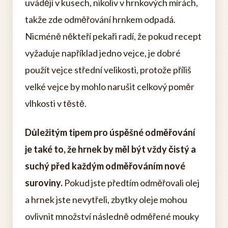
uvádějí v kusech, nikoliv v hrnkových mírách,
takže zde odměřování hrnkem odpadá.
Nicméně někteří pekaři radí, že pokud recept
vyžaduje například jedno vejce, je dobré
použít vejce střední velikosti, protože příliš
velké vejce by mohlo narušit celkový poměr
vlhkosti v těstě.
Důležitým tipem pro úspěšné odměřování
je také to, že hrnek by měl být vždy čistý a
suchý před každým odměřováním nové
suroviny.
Pokud jste předtím odměřovali olej
a hrnek jste nevytřeli, zbytky oleje mohou
ovlivnit množství následně odměřené mouky