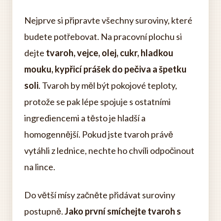
Nejprve si připravte všechny suroviny, které
budete potřebovat. Na pracovní plochu si
dejte
tvaroh, vejce, olej, cukr, hladkou
mouku, kypřicí prášek do pečiva a špetku
soli
. Tvaroh by měl být pokojové teploty,
protože se pak lépe spojuje s ostatními
ingrediencemi a těsto je hladší a
homogennější. Pokud jste tvaroh právě
vytáhli z lednice, nechte ho chvíli odpočinout
na lince.
Do větší mísy začněte přidávat suroviny
postupně.
Jako první smíchejte tvaroh s