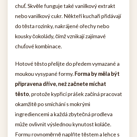
chuť. Skvěle funguje také vanilkový extrakt
nebo vanilkový cukr. Někteří kuchaři přidávají
do těsta rozinky, nakrájené ořechy nebo
kousky čokolády, čímž vznikají zajímavé
chuťové kombinace.
Hotové těsto přelijte do předem vymazané a
moukou vysypané formy.
Forma by měla být
připravena dříve, než začnete míchat
těsto
, protože kypřicí prášek začíná pracovat
okamžitě po smíchání s mokrými
ingrediencemi a každá zbytečná prodleva
může ovlivnit výslednou kynutost koláče.
Formu rovnoměrně naplňte těstem a lehce s