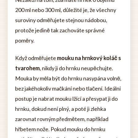
200 ml nebo 300 ml, důležité je, že všechny
suroviny odměřujete stejnou nádobou,
protože jedině tak zachováte správné
poměry.
Když odměřujete
mouku na hrnkový koláč s
tvarohem
, nikdy ji do hrnku neupěchujte.
Mouka by měla být do hrnku nasypána volně,
bez jakéhokoliv mačkání nebo tlačení. Ideální
postup je nabrat mouku lžící a přesypat ji do
hrnku, dokud není plný, a poté ji zlehka
zarovnat rovným předmětem, například
hřbetem nože. Pokud mouku do hrnku