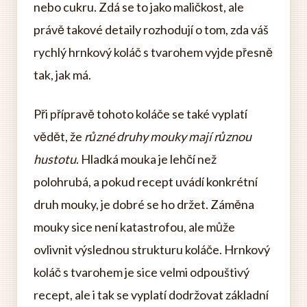
nebo cukru. Zdá se to jako maličkost, ale
právě takové detaily rozhodují o tom, zda váš
rychlý hrnkový koláč s tvarohem vyjde přesně
tak, jak má.
Při přípravě tohoto koláče se také vyplatí
vědět, že
různé druhy mouky mají různou
hustotu
. Hladká mouka je lehčí než
polohrubá, a pokud recept uvádí konkrétní
druh mouky, je dobré se ho držet. Záměna
mouky sice není katastrofou, ale může
ovlivnit výslednou strukturu koláče. Hrnkový
koláč s tvarohem je sice velmi odpouštivý
recept, ale i tak se vyplatí dodržovat základní