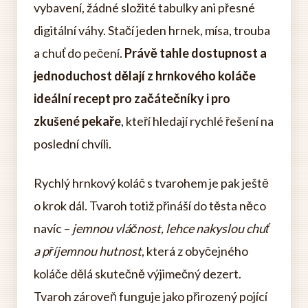
vybavení, žádné složité tabulky ani přesné
digitální váhy. Stačí jeden hrnek, mísa, trouba
a chuť do pečení.
Právě tahle dostupnost a
jednoduchost dělají z hrnkového koláče
ideální recept pro začátečníky i pro
zkušené pekaře
, kteří hledají rychlé řešení na
poslední chvíli.
Rychlý hrnkový koláč s tvarohem je pak ještě
o krok dál. Tvaroh totiž přináší do těsta něco
navíc –
jemnou vláčnost, lehce nakyslou chuť
a příjemnou hutnost
, která z obyčejného
koláče dělá skutečně výjimečný dezert.
Tvaroh zároveň funguje jako přirozený pojící