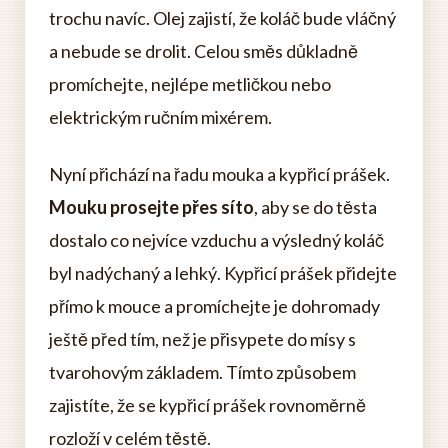
trochu navíc. Olej zajistí, že koláč bude vláčný
a nebude se drolit. Celou směs důkladně
promíchejte, nejlépe metličkou nebo
elektrickým ručním mixérem.
Nyní přichází na řadu mouka a kypřicí prášek.
Mouku prosejte přes síto
, aby se do těsta
dostalo co nejvíce vzduchu a výsledný koláč
byl nadýchaný a lehký. Kypřicí prášek přidejte
přímo k mouce a promíchejte je dohromady
ještě před tím, než je přisypete do mísy s
tvarohovým základem. Tímto způsobem
zajistíte, že se kypřicí prášek rovnoměrně
rozloží v celém těstě.