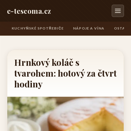
e-tescoma.cz
KUCHYŇSKÉ SPOTŘEBIČE
NÁPOJE A VÍNA
OSTATN
Hrnkový koláč s
tvarohem: hotový za čtvrt
hodiny