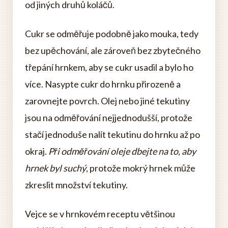
od jiných druhů koláčů.
Cukr se odměřuje podobně jako mouka, tedy
bez upěchování, ale zároveň bez zbytečného
třepání hrnkem, aby se cukr usadil a bylo ho
více. Nasypte cukr do hrnku přirozeně a
zarovnejte povrch. Olej nebo jiné tekutiny
jsou na odměřování nejjednodušší, protože
stačí jednoduše nalít tekutinu do hrnku až po
okraj.
Při odměřování oleje dbejte na to, aby
hrnek byl suchý
, protože mokrý hrnek může
zkreslit množství tekutiny.
Vejce se v hrnkovém receptu většinou