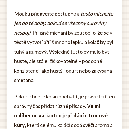
Mouku přidávejte postupně a
těsto míchejte
jen do té doby, dokud se všechny suroviny
nespojí
. Přílišné míchání by způsobilo, že se v
těstě vytvoří příliš mnoho lepku a koláč by byl
tuhý a gumový. Výsledné těsto by mělo být
husté, ale stále lžičkovatelné – podobné
konzistenci jako hustší jogurt nebo zakysaná
smetana.
Pokud chcete koláč obohatit, je právě teď ten
správný čas přidat různé přísady.
Velmi
oblíbenou variantou je přidání citronové
kůry
, která celému koláči dodá svěží aroma a