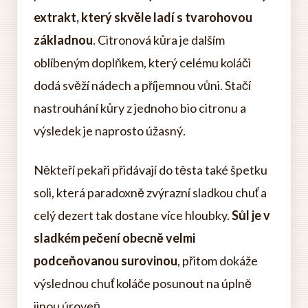
extrakt, který skvěle ladí s tvarohovou
základnou
. Citronová kůra je dalším
oblíbeným doplňkem, který celému koláči
dodá svěží nádech a příjemnou vůni. Stačí
nastrouhání kůry z jednoho bio citronu a
výsledek je naprosto úžasný.
Někteří pekaři přidávají do těsta také špetku
soli, která paradoxně zvýrazní sladkou chuť a
celý dezert tak dostane více hloubky.
Sůl je v
sladkém pečení obecně velmi
podceňovanou surovinou
, přitom dokáže
výslednou chuť koláče posunout na úplně
jinou úroveň.