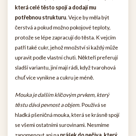
která celé těsto spojí a dodají mu
potřebnou strukturu
. Vejce by měla být
čerstvá a pokud možno pokojové teploty,
protože se lépe zapracují do těsta. K vejcím
patří také cukr, jehož množství si každý může
upravit podle vlastní chuti. Někteří preferují
sladší variantu, jiní mají rádi, když tvarohová
chuť více vynikne a cukru je méně.
Mouka je dalším klíčovým prvkem, který
těstu dává pevnost a objem.
Používá se
hladká pšeničná mouka, která se krásně spojí
se všemi ostatními surovinami. Nesmíme
zapomenout ani na
prášek do pečiva, který