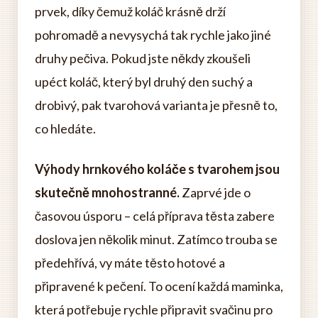
prvek, díky čemuž koláč krásně drží
pohromadě a nevysychá tak rychle jako jiné
druhy pečiva. Pokud jste někdy zkoušeli
upéct koláč, který byl druhý den suchý a
drobivý, pak tvarohová varianta je přesně to,
co hledáte.
Výhody hrnkového koláče s tvarohem jsou
skutečně mnohostranné.
Zaprvé jde o
časovou úsporu – celá příprava těsta zabere
doslova jen několik minut. Zatímco trouba se
předehřívá, vy máte těsto hotové a
připravené k pečení. To ocení každá maminka,
která potřebuje rychle připravit svačinu pro