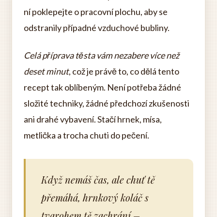
ní poklepejte o pracovní plochu, aby se
odstranily případné vzduchové bubliny.
Celá příprava těsta vám nezabere více než
deset minut
, což je právě to, co dělá tento
recept tak oblíbeným. Není potřeba žádné
složité techniky, žádné předchozí zkušenosti
ani drahé vybavení. Stačí hrnek, mísa,
metlička a trocha chuti do pečení.
Když nemáš čas, ale chuť tě
přemáhá, hrnkový koláč s
tvarohem tě zachrání –