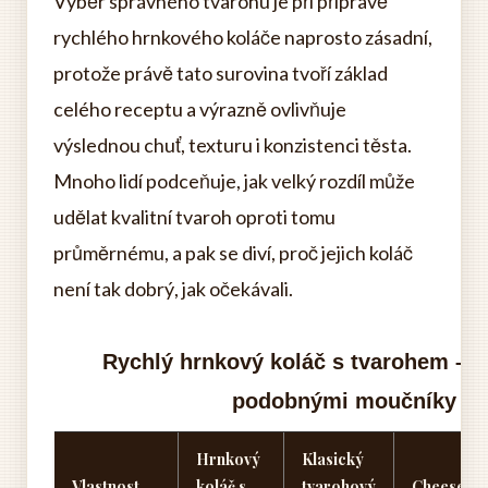
Výběr správného tvarohu je při přípravě
rychlého hrnkového koláče naprosto zásadní,
protože právě tato surovina tvoří základ
celého receptu a výrazně ovlivňuje
výslednou chuť, texturu i konzistenci těsta.
Mnoho lidí podceňuje, jak velký rozdíl může
udělat kvalitní tvaroh oproti tomu
průměrnému, a pak se diví, proč jejich koláč
není tak dobrý, jak očekávali.
Rychlý hrnkový koláč s tvarohem – S
podobnými moučníky
Hrnkový
Klasický
Vlastnost
koláč s
tvarohový
Cheeseca