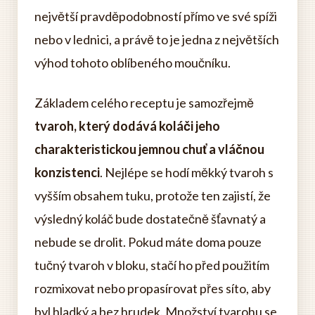
největší pravděpodobností přímo ve své spíži
nebo v lednici, a právě to je jedna z největších
výhod tohoto oblíbeného moučníku.
Základem celého receptu je samozřejmě
tvaroh, který dodává koláči jeho
charakteristickou jemnou chuť a vláčnou
konzistenci
. Nejlépe se hodí měkký tvaroh s
vyšším obsahem tuku, protože ten zajistí, že
výsledný koláč bude dostatečně šťavnatý a
nebude se drolit. Pokud máte doma pouze
tučný tvaroh v bloku, stačí ho před použitím
rozmixovat nebo propasírovat přes síto, aby
byl hladký a bez hrudek. Množství tvarohu se