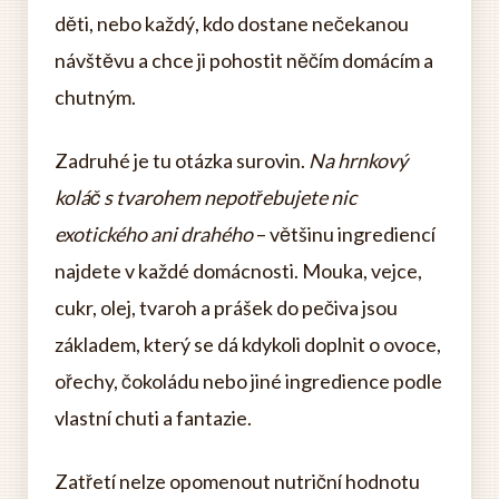
děti, nebo každý, kdo dostane nečekanou
návštěvu a chce ji pohostit něčím domácím a
chutným.
Zadruhé je tu otázka surovin.
Na hrnkový
koláč s tvarohem nepotřebujete nic
exotického ani drahého
– většinu ingrediencí
najdete v každé domácnosti. Mouka, vejce,
cukr, olej, tvaroh a prášek do pečiva jsou
základem, který se dá kdykoli doplnit o ovoce,
ořechy, čokoládu nebo jiné ingredience podle
vlastní chuti a fantazie.
Zatřetí nelze opomenout nutriční hodnotu