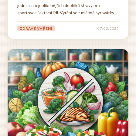
jedním z nejoblíbenějších doplňků stravy pro
sportovce i aktivní lidi. Vyrábí se z mléčné syrovátky,
která je bohatá na bílkoviny. Ty jsou základními
stavebními kameny pro růst a regeneraci svalové
ZDRAVÉ VAŘENÍ
07. 03. 2025
hmoty. Optimum Nutrition je značka, která nabízí
širokou škálu...