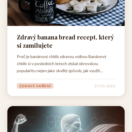
Zdravý banana bread recept, který
si zamilujete
Proč je banánový chléb zdravou volbou Banánový
chléb si v posledních letech získal obrovskou
popularitu nejen jako skvělý způsob, jak využít
přezrálé banány, ale především jako zdravější
alternativa tradičních sladkých pečených moučníků.
ZDRAVÉ VAŘENÍ
27. 05. 2026
Když se připravuje správným způsobem s důrazem na
kvalitní ingredience,...