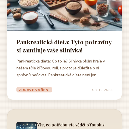
Pankreatická dieta: Tyto potraviny
si zamiluje vaše slinivka!
Pankreatická dieta: Co to je? Slinivka břišní hraje v
našem těle klíčovou roli, a proto je důležité o ni
správně pečovat. Pankreatická dieta není jen
strašákem pro nemocné, ale spíše příležitostí, jak
slinivce ulevit a podpořit její zdraví. Zaměřuje se na
ZDRAVÉ VAŘENÍ
03. 12. 2024
vhodné potraviny, které jsou pro slinivku šetrné a...
Vše, co potřebujete vědět o Youplus