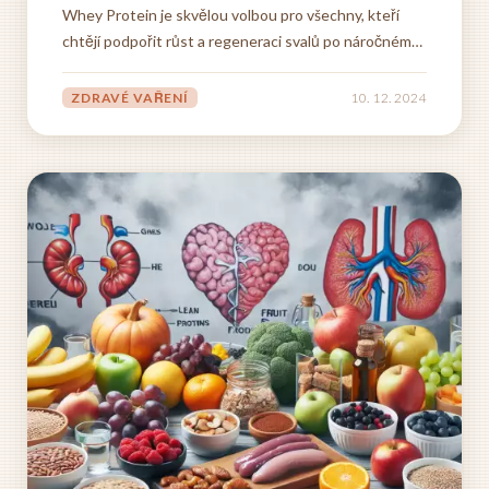
Whey Protein je skvělou volbou pro všechny, kteří
chtějí podpořit růst a regeneraci svalů po náročném
tréninku. Tento produkt je vyroben z vysoce
kvalitního syrovátkového proteinu, který se vyznačuje
ZDRAVÉ VAŘENÍ
10. 12. 2024
vynikající vstřebatelností a vysokým obsahem
esenciálních aminokyselin. Díky...