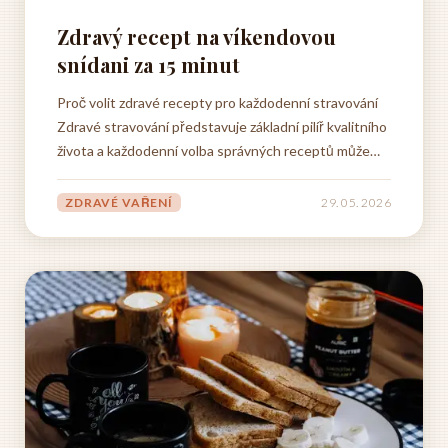
Zdravý recept na víkendovou
snídani za 15 minut
Proč volit zdravé recepty pro každodenní stravování
Zdravé stravování představuje základní pilíř kvalitního
života a každodenní volba správných receptů může
zásadně ovlivnit nejen naše fyzické zdraví, ale i
celkovou pohodu a životní energii. V dnešní
ZDRAVÉ VAŘENÍ
29. 05. 2026
uspěchané době, kdy jsme neustále vystaveni
pokušení...