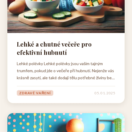
Lehké a chutné večeře pro
efektivní hubnutí
Lehké polévky Lehké polévky jsou vaším tajným
trumfem, pokud jde o večeře při hubnutí. Nejenže vás
krásně zasytí, ale také dodají tělu potřebné živiny bez
zbytečných kalorií. Představte si například sametově
hebkou dýňovou polévku plnou vitamínů, nebo
ZDRAVÉ VAŘENÍ
05. 01. 2025
osvěžující rajčatovou s bazalkou, která vás přenese
do...