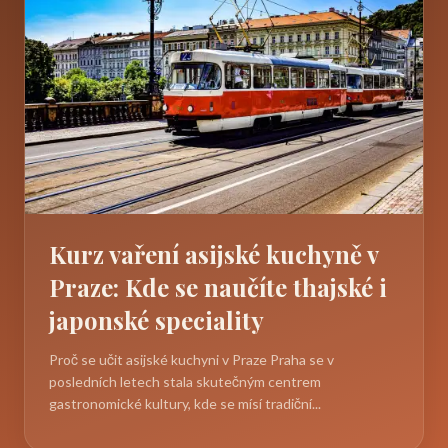
Kurz vaření asijské kuchyně v
Praze: Kde se naučíte thajské i
japonské speciality
Proč se učit asijské kuchyni v Praze Praha se v
posledních letech stala skutečným centrem
gastronomické kultury, kde se mísí tradiční...