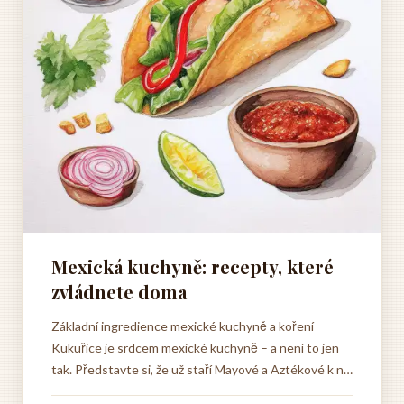
Mexická kuchyně: recepty, které
zvládnete doma
Základní ingredience mexické kuchyně a koření
Kukuřice je srdcem mexické kuchyně – a není to jen
tak. Představte si, že už staří Mayové a Aztékové k ní
vzhlíželi s úctou jako k posvátné plodině. Z kukuřice