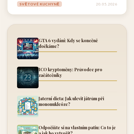
vzniká masa harina, ta speciální mouka, bez které si
SVĚTOVÉ KUCHYNĚ
20. 05. 2026
tortilly nebo tamales prostě nedokážete představit....
GTA 6 vydání: Kdy se konečně
dočkáme?
ICO kryptoměny: Průvodce pro
začátečníky
Jaterní dieta: Jak ulevit játrům při
mononukleóze?
Odpočiňte si na vlastním patiu: Co to je
a jak ho vytvořit?