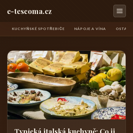
e-tescoma.cz
KUCHYŇSKÉ SPOTŘEBIČE
NÁPOJE A VÍNA
OSTATN
Typická italská kuchyně: Co ji