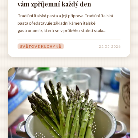
vám zpříjemní každý den
Tradiční italská pasta a její příprava Tradiční italská
pasta představuje základní kámen italské
gastronomie, která se v průběhu staletí stala
neodmyslitelnou součástí každodenního života v celé
Itálii. Příprava těstovin v italské kuchyni není pouze o
SVĚTOVÉ KUCHYNĚ
25. 05. 2026
smíchání mouky a vajec, ale jedná se o umění, které
se...