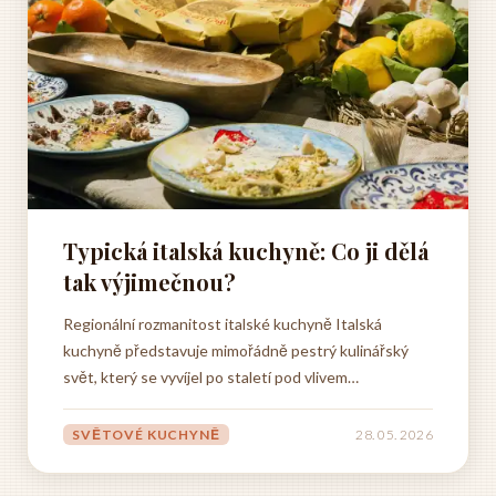
Typická italská kuchyně: Co ji dělá
tak výjimečnou?
Regionální rozmanitost italské kuchyně Italská
kuchyně představuje mimořádně pestrý kulinářský
svět, který se vyvíjel po staletí pod vlivem
geografických, klimatických a historických podmínek
jednotlivých oblastí Apeninského poloostrova. Když
SVĚTOVÉ KUCHYNĚ
28. 05. 2026
hovoříme o typické italské kuchyni, nemůžeme ji
chápat jako jednotný...