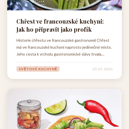
Chřest ve francouzské kuchyni:
Jak ho připravit jako profík
Historie chřestu ve francouzské gastronomii Chřest
má ve francouzské kuchyni naprosto jedinečné místo.
Jeho cesta k vrcholu gastronomické slávy trvala
staletí a vypovídá hodně o tom, jak moc si Francouzi
tuto zeleninu váží. První záznamy o pěstování chřestu
SVĚTOVÉ KUCHYNĚ
20. 05. 2026
na francouzském území pocházejí už z dob, kdy tam
vládli...