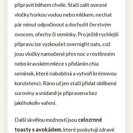
připravit během chvíle. Stačí zalít ovesné
vločky horkou vodou nebo mlékem, nechat
pár minut odpočinout a dochutit čerstvým
ovocem, ořechy či semínky. Pro ještě rychlejší
přípravu lze vyzkoušet overnight oats, což
jsou vločky namočené přes noc v rostlinném
nebo kravském mléce s přidáním chia
semínek, které nabobtná a vytvoří krémovou
konzistenci. Ráno už jen stačí přidat oblíbené
suroviny a snídaně je připravena bez
jakéhokoliv vaření.
Další skvělou možností jsou
celozrnné
toasty s avokádem
, které poskytují zdravé