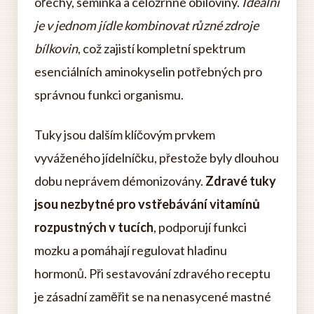
ořechy, semínka a celozrnné obiloviny.
Ideální
je v jednom jídle kombinovat různé zdroje
bílkovin
, což zajistí kompletní spektrum
esenciálních aminokyselin potřebných pro
správnou funkci organismu.
Tuky jsou dalším klíčovým prvkem
vyváženého jídelníčku, přestože byly dlouhou
dobu neprávem démonizovány.
Zdravé tuky
jsou nezbytné pro vstřebávání vitamínů
rozpustných v tucích
, podporují funkci
mozku a pomáhají regulovat hladinu
hormonů. Při sestavování zdravého receptu
je zásadní zaměřit se na nenasycené mastné