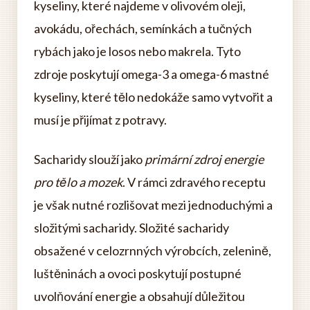
kyseliny, které najdeme v olivovém oleji,
avokádu, ořechách, semínkách a tučných
rybách jako je losos nebo makrela. Tyto
zdroje poskytují omega-3 a omega-6 mastné
kyseliny, které tělo nedokáže samo vytvořit a
musí je přijímat z potravy.
Sacharidy slouží jako
primární zdroj energie
pro tělo a mozek
. V rámci zdravého receptu
je však nutné rozlišovat mezi jednoduchými a
složitými sacharidy. Složité sacharidy
obsažené v celozrnných výrobcích, zelenině,
luštěninách a ovoci poskytují postupné
uvolňování energie a obsahují důležitou