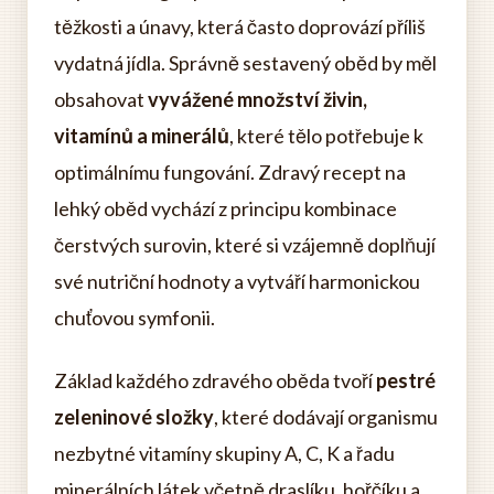
těžkosti a únavy, která často doprovází příliš
vydatná jídla. Správně sestavený oběd by měl
obsahovat
vyvážené množství živin,
vitamínů a minerálů
, které tělo potřebuje k
optimálnímu fungování. Zdravý recept na
lehký oběd vychází z principu kombinace
čerstvých surovin, které si vzájemně doplňují
své nutriční hodnoty a vytváří harmonickou
chuťovou symfonii.
Základ každého zdravého oběda tvoří
pestré
zeleninové složky
, které dodávají organismu
nezbytné vitamíny skupiny A, C, K a řadu
minerálních látek včetně draslíku, hořčíku a