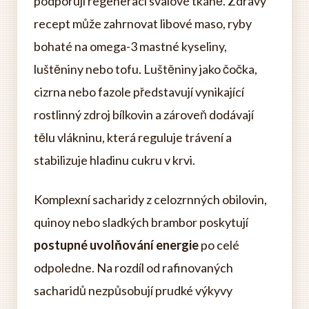
podporují regeneraci svalové tkáně. Zdravý
recept může zahrnovat libové maso, ryby
bohaté na omega-3 mastné kyseliny,
luštěniny nebo tofu. Luštěniny jako čočka,
cizrna nebo fazole představují vynikající
rostlinný zdroj bílkovin a zároveň dodávají
tělu vlákninu, která reguluje trávení a
stabilizuje hladinu cukru v krvi.
Komplexní sacharidy z celozrnných obilovin,
quinoy nebo sladkých brambor poskytují
postupné uvolňování energie
po celé
odpoledne. Na rozdíl od rafinovaných
sacharidů nezpůsobují prudké výkyvy