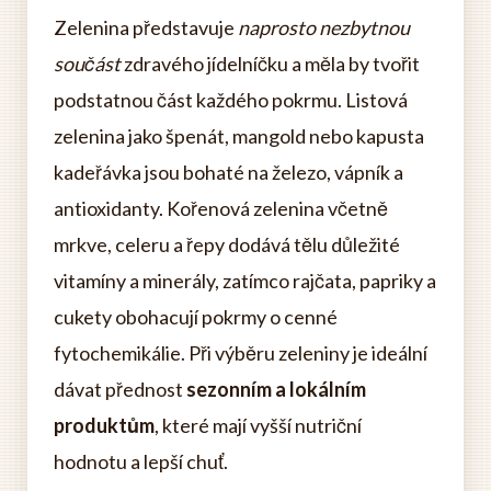
Zelenina představuje
naprosto nezbytnou
součást
zdravého jídelníčku a měla by tvořit
podstatnou část každého pokrmu. Listová
zelenina jako špenát, mangold nebo kapusta
kadeřávka jsou bohaté na železo, vápník a
antioxidanty. Kořenová zelenina včetně
mrkve, celeru a řepy dodává tělu důležité
vitamíny a minerály, zatímco rajčata, papriky a
cukety obohacují pokrmy o cenné
fytochemikálie. Při výběru zeleniny je ideální
dávat přednost
sezonním a lokálním
produktům
, které mají vyšší nutriční
hodnotu a lepší chuť.