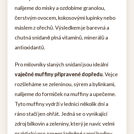
nalijeme do misky a ozdobíme granolou,
čerstvým ovocem, kokosovými lupínky nebo
máslem z ořechů. Výsledkem je barevná a
chutná snídaně plná vitamínů, minerálů a
antioxidantů.
Pro milovníky slaných snídaní jsou ideální
vaječné muffiny připravené dopředu
. Vejce
rozšleháme se zeleninou, sýrem a bylinkami,
nalijeme do formiček na muffiny a upečeme.
Tyto muffiny vydrží v lednici několik dní a
ráno stačí jen ohřát. Jedná se o vynikající
zdroj bílkovin a zeleniny, který je navíc velmi
praktický pro zaneprázdněné ranní hodiny.