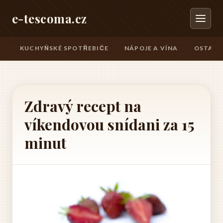
e-tescoma.cz
KUCHYŇSKÉ SPOTŘEBIČE
NÁPOJE A VÍNA
OSTATN
Zdravý recept na
víkendovou snídani za 15
minut