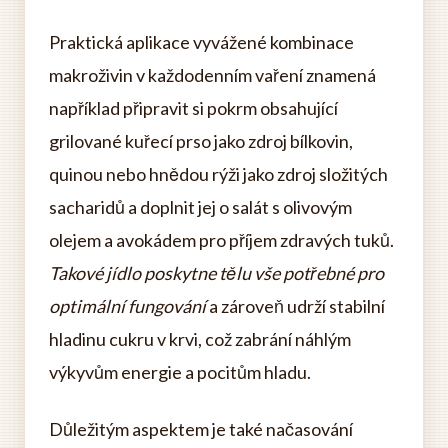
Praktická aplikace vyvážené kombinace
makroživin v každodenním vaření znamená
například připravit si pokrm obsahující
grilované kuřecí prso jako zdroj bílkovin,
quinou nebo hnědou rýži jako zdroj složitých
sacharidů a doplnit jej o salát s olivovým
olejem a avokádem pro příjem zdravých tuků.
Takové jídlo poskytne tělu vše potřebné pro
optimální fungování
a zároveň udrží stabilní
hladinu cukru v krvi, což zabrání náhlým
výkyvům energie a pocitům hladu.
Důležitým aspektem je také načasování