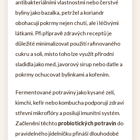
antibakteriálními vlastnostmi nebo čerstvé
byliny jako bazalka, petržel a koriandr
obohacují pokrmy nejen chutí, ale i léčivými
látkami. Při přípravě zdravých receptů je
důležité minimalizovat použití rafinovaného
cukru a soli, místo toho lze využít přírodní
sladidla jako med, javorový sirup nebo datle a
pokrmy ochucovat bylinkami a kořením.
Fermentované potraviny jako kysané zelí,
kimchi, kefír nebo kombucha podporují zdraví
střevní mikroflóry a posilují imunitní systém.
Začlenění těchto
probiotických potravin
do
pravidelného jídelníčku přináší dlouhodobé