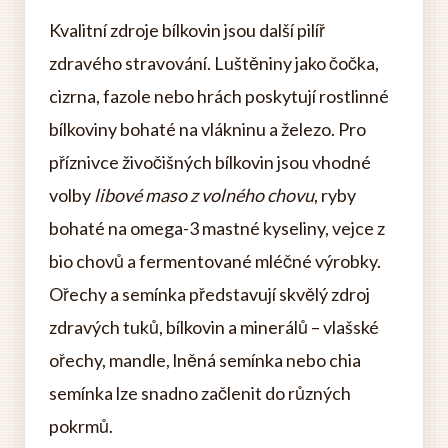
Kvalitní zdroje bílkovin jsou další pilíř
zdravého stravování. Luštěniny jako čočka,
cizrna, fazole nebo hrách poskytují rostlinné
bílkoviny bohaté na vlákninu a železo. Pro
příznivce živočišných bílkovin jsou vhodné
volby
libové maso z volného chovu
, ryby
bohaté na omega-3 mastné kyseliny, vejce z
bio chovů a fermentované mléčné výrobky.
Ořechy a semínka představují skvělý zdroj
zdravých tuků, bílkovin a minerálů – vlašské
ořechy, mandle, lněná semínka nebo chia
semínka lze snadno začlenit do různých
pokrmů.