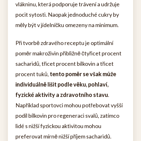
vlákninu, která podporuje trávení a udržuje
pocit sytosti. Naopak jednoduché cukry by
měly být v jídelníčku omezeny na minimum.
Při tvorbě zdravého receptu je optimální
poměr makroživin přibližně čtyřicet procent
sacharidů, třicet procent bílkovin a třicet
procent tuků,
tento poměr se však může
individuálně lišit podle věku, pohlaví,
fyzické aktivity a zdravotního stavu
.
Například sportovci mohou potřebovat vyšší
podíl bílkovin pro regeneraci svalů, zatímco
lidé s nižší fyzickou aktivitou mohou
preferovat mírně nižší příjem sacharidů.