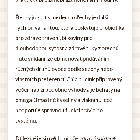
Řecký jogurt s medem a ořechy je další
rychlou variantou, která poskytuje probiotika
pro zdravé trávení, bílkoviny pro
dlouhodobou sytost a zdravé tuky z ořechů.
Tuto snídani lze obměňovat přidáváním
různých druhů ovoce podle sezóny nebo
vlastních preferencí. Chia pudink připravený
večer nabízí podobné výhody a je bohatý na
omega-3 mastné kyseliny a vlákninu, což
podporuje správnou funkci trávicího
systému.
Důležité je si uvědomit, že
zdravá snídaně