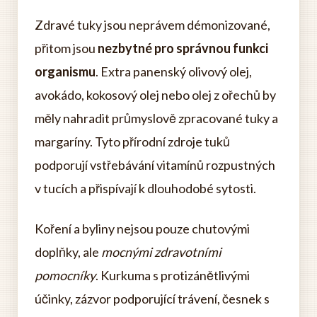
Zdravé tuky jsou neprávem démonizované,
přitom jsou
nezbytné pro správnou funkci
organismu
. Extra panenský olivový olej,
avokádo, kokosový olej nebo olej z ořechů by
měly nahradit průmyslově zpracované tuky a
margaríny. Tyto přírodní zdroje tuků
podporují vstřebávání vitamínů rozpustných
v tucích a přispívají k dlouhodobé sytosti.
Koření a byliny nejsou pouze chutovými
doplňky, ale
mocnými zdravotními
pomocníky
. Kurkuma s protizánětlivými
účinky, zázvor podporující trávení, česnek s