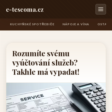
e-tescoma.cz
KUCHYŇSKÉ SPOTŘEBIČE
NÁPOJE A VÍNA
OSTATN
Rozumíte svému
vyúčtování služeb?
Takhle má vypadat!