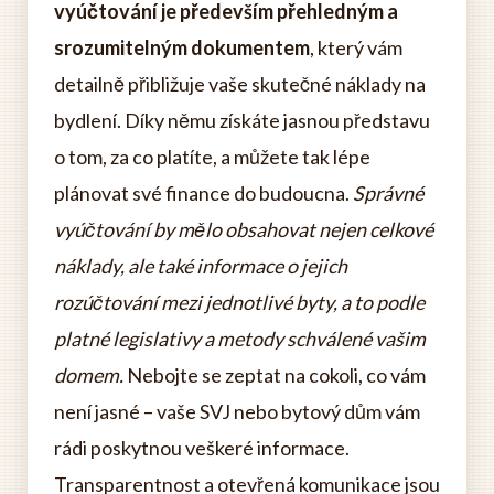
vyúčtování je především přehledným a
srozumitelným dokumentem
, který vám
detailně přibližuje vaše skutečné náklady na
bydlení. Díky němu získáte jasnou představu
o tom, za co platíte, a můžete tak lépe
plánovat své finance do budoucna.
Správné
vyúčtování by mělo obsahovat nejen celkové
náklady, ale také informace o jejich
rozúčtování mezi jednotlivé byty, a to podle
platné legislativy a metody schválené vašim
domem.
Nebojte se zeptat na cokoli, co vám
není jasné – vaše SVJ nebo bytový dům vám
rádi poskytnou veškeré informace.
Transparentnost a otevřená komunikace jsou