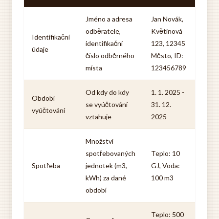
Jméno a adresa
Jan Novák,
odběratele,
Květinová
Identifikační
identifikační
123, 12345
údaje
číslo odběrného
Město, ID:
místa
123456789
Od kdy do kdy
1. 1. 2025 -
Období
se vyúčtování
31. 12.
vyúčtování
vztahuje
2025
Množství
spotřebovaných
Teplo: 10
Spotřeba
jednotek (m3,
GJ, Voda:
kWh) za dané
100 m3
období
Teplo: 500