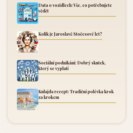
Data o vozidlech: Vše, co potřebujete
vědět
Kolik je Jaroslavě Stočesové let?
Sociální podnikání: Dobrý skutek,
který se vyplatí
Kulajda recept: Tradiční polévka krok
za krokem