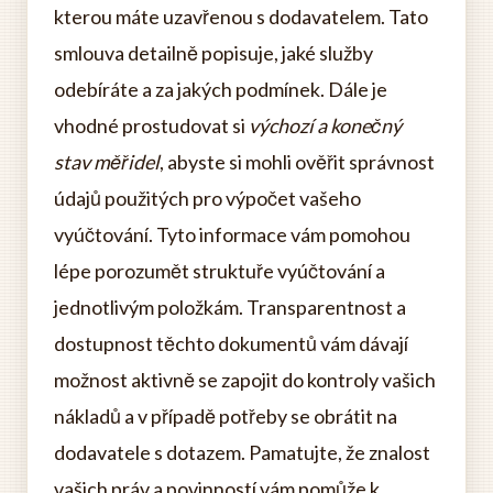
kterou máte uzavřenou s dodavatelem. Tato
smlouva detailně popisuje, jaké služby
odebíráte a za jakých podmínek. Dále je
vhodné prostudovat si
výchozí a konečný
stav měřidel
, abyste si mohli ověřit správnost
údajů použitých pro výpočet vašeho
vyúčtování. Tyto informace vám pomohou
lépe porozumět struktuře vyúčtování a
jednotlivým položkám. Transparentnost a
dostupnost těchto dokumentů vám dávají
možnost aktivně se zapojit do kontroly vašich
nákladů a v případě potřeby se obrátit na
dodavatele s dotazem. Pamatujte, že znalost
vašich práv a povinností vám pomůže k