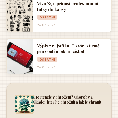
Vivo X90 přináší profesionální
fotky do kapsy
OSTATNÍ
24. 05. 2026
Výpis z rejstříku: Co vše o firmě
prozradí a jak ho získat
OSTATNÍ
24. 05. 2026
Hortenzie v ohrožení? Choroby a
škůdci, kteří je ohrožují a jak je chránit.