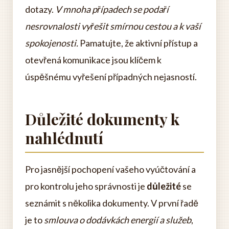
dotazy.
V mnoha případech se podaří
nesrovnalosti vyřešit smírnou cestou a k vaší
spokojenosti.
Pamatujte, že aktivní přístup a
otevřená komunikace jsou klíčem k
úspěšnému vyřešení případných nejasností.
Důležité dokumenty k
nahlédnutí
Pro jasnější pochopení vašeho vyúčtování a
pro kontrolu jeho správnosti je
důležité
se
seznámit s několika dokumenty. V první řadě
je to
smlouva o dodávkách energií a služeb
,