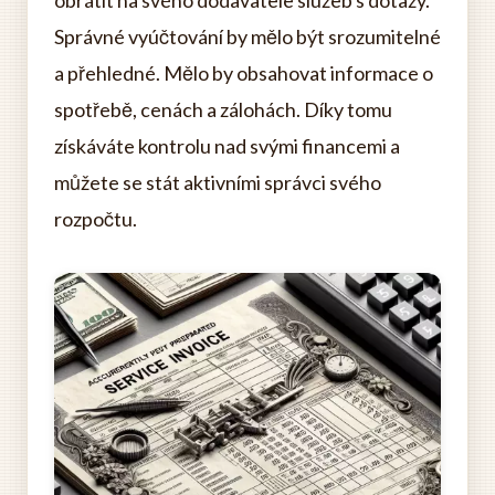
obrátit na svého dodavatele služeb s dotazy.
Správné vyúčtování by mělo být srozumitelné
a přehledné. Mělo by obsahovat informace o
spotřebě, cenách a zálohách. Díky tomu
získáváte kontrolu nad svými financemi a
můžete se stát aktivními správci svého
rozpočtu.