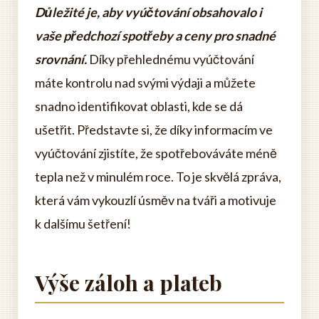
Důležité je, aby vyúčtování obsahovalo i
vaše předchozí spotřeby a ceny pro snadné
srovnání.
Díky přehlednému vyúčtování
máte kontrolu nad svými výdaji a můžete
snadno identifikovat oblasti, kde se dá
ušetřit. Představte si, že díky informacím ve
vyúčtování zjistíte, že spotřebováváte méně
tepla než v minulém roce. To je skvělá zpráva,
která vám vykouzlí úsměv na tváři a motivuje
k dalšímu šetření!
Výše záloh a plateb