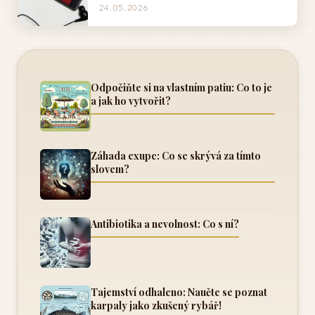
24. 05. 2026
Odpočiňte si na vlastním patiu: Co to je
a jak ho vytvořit?
Záhada exupc: Co se skrývá za tímto
slovem?
Antibiotika a nevolnost: Co s ní?
Tajemství odhaleno: Naučte se poznat
karpaly jako zkušený rybář!