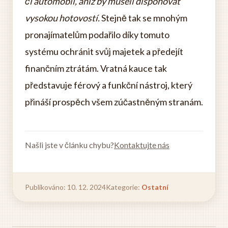
či automobil, aniž by museli disponovat
vysokou hotovostí.
Stejně tak se mnohým
pronajímatelům podařilo díky tomuto
systému ochránit svůj majetek a předejít
finančním ztrátám. Vratná kauce tak
představuje férový a funkční nástroj, který
přináší prospěch všem zúčastněným stranám.
Našli jste v článku chybu?
Kontaktujte nás
Publikováno: 10. 12. 2024
Kategorie:
Ostatní