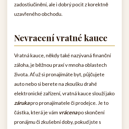
zadostiučinění, ale i dobrý pocit z korektně
uzavřeného obchodu.
Nevracení vratné kauce
Vratná kauce, někdy také nazývaná finanční
záloha, je běžnou praxí v mnoha oblastech
života. Ať už si pronajímáte byt, půjčujete
auto nebo si berete na zkoušku drahé
elektronické zařízení, vratná kauce slouží jako
záruka
pro pronajímatele či prodejce. Je to
částka, která je vám
vrácena
po skončení
pronájmu či zkušební doby, pokud jste s