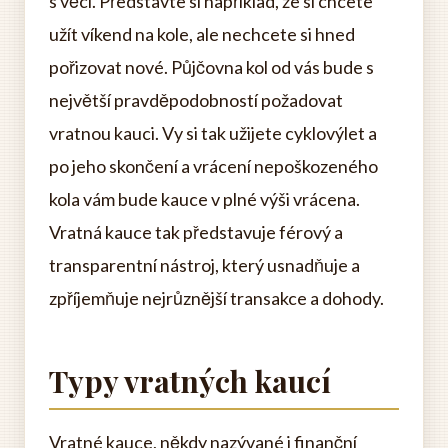
s věcí. Představte si například, že si chcete
užít víkend na kole, ale nechcete si hned
pořizovat nové. Půjčovna kol od vás bude s
největší pravděpodobností požadovat
vratnou kauci. Vy si tak užijete cyklovýlet a
po jeho skončení a vrácení nepoškozeného
kola vám bude kauce v plné výši vrácena.
Vratná kauce tak představuje férový a
transparentní nástroj, který usnadňuje a
zpříjemňuje nejrůznější transakce a dohody.
Typy vratných kaucí
Vratné kauce, někdy nazývané i finanční