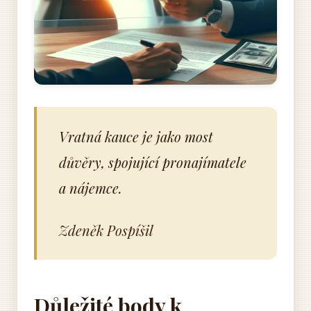
Vratná kauce je jako most
důvěry, spojující pronajímatele
a nájemce.
Zdeněk Pospíšil
Důležité body k