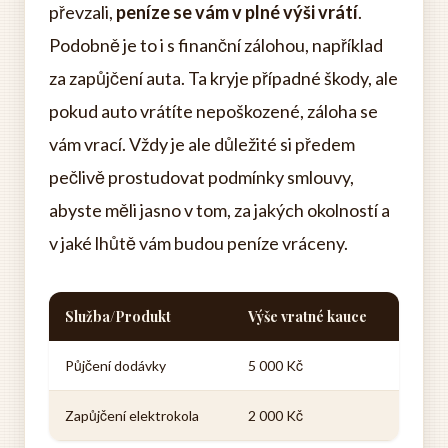
převzali,
peníze se vám v plné výši vrátí
.
Podobně je to i s finanční zálohou, například
za zapůjčení auta. Ta kryje případné škody, ale
pokud auto vrátíte nepoškozené, záloha se
vám vrací. Vždy je ale důležité si předem
pečlivě prostudovat podmínky smlouvy,
abyste měli jasno v tom, za jakých okolností a
v jaké lhůtě vám budou peníze vráceny.
Služba/Produkt
Výše vratné kauce
Půjčení dodávky
5 000 Kč
Zapůjčení elektrokola
2 000 Kč