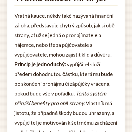
Vratná kauce, někdy také nazývaná finanční
záloha, představuje chytrý způsob, jak si obě
strany, ať už se jedná o pronajímatele a
nájemce, nebo třeba půjčovatele a
vypůjčovatele, mohou zajistit klid a důvěru.
Princip je jednoduchý:
vypůjčitel složí
předem dohodnutou částku, která mu bude
po skončení pronájmu či zápůjčky vrácena,
pokud bude vše v pořádku.
Tento systém
přináší benefity pro obě strany.
Vlastník má
jistotu, že případné škody budou uhrazeny, a
vypůjčitel je motivován k šetrnému zacházení