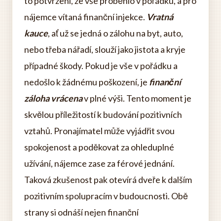
to potvrzení, že vše proběhlo v pořádku, a pro
nájemce vítaná finanční injekce.
Vratná
kauce
, ať už se jedná o zálohu na byt, auto,
nebo třeba nářadí, slouží jako jistota a kryje
případné škody. Pokud je vše v pořádku a
nedošlo k žádnému poškození, je
finanční
záloha vrácena
v plné výši. Tento moment je
skvělou příležitostí k budování pozitivních
vztahů. Pronajímatel může vyjádřit svou
spokojenost a poděkovat za ohleduplné
užívání, nájemce zase za férové jednání.
Taková zkušenost pak otevírá dveře k dalším
pozitivním spolupracím v budoucnosti. Obě
strany si odnáší nejen finanční