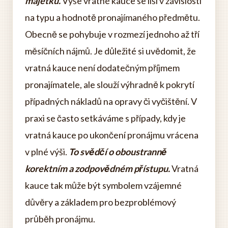
majetku.
Výše vratné kauce se liší v závislosti
na typu a hodnotě pronajímaného předmětu.
Obecně se pohybuje v rozmezí jednoho až tří
měsíčních nájmů. Je důležité si uvědomit, že
vratná kauce není dodatečným příjmem
pronajímatele, ale slouží výhradně k pokrytí
případných nákladů na opravy či vyčištění. V
praxi se často setkáváme s případy, kdy je
vratná kauce po ukončení pronájmu vrácena
v plné výši.
To svědčí o oboustranně
korektním a zodpovědném přístupu.
Vratná
kauce tak může být symbolem vzájemné
důvěry a základem pro bezproblémový
průběh pronájmu.