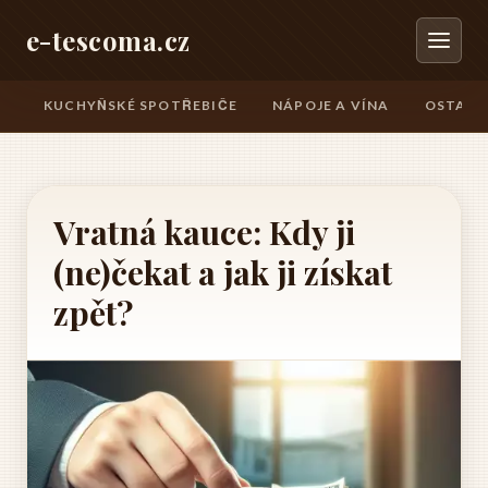
e-tescoma.cz
KUCHYŇSKÉ SPOTŘEBIČE
NÁPOJE A VÍNA
OSTATN
Vratná kauce: Kdy ji
(ne)čekat a jak ji získat
zpět?