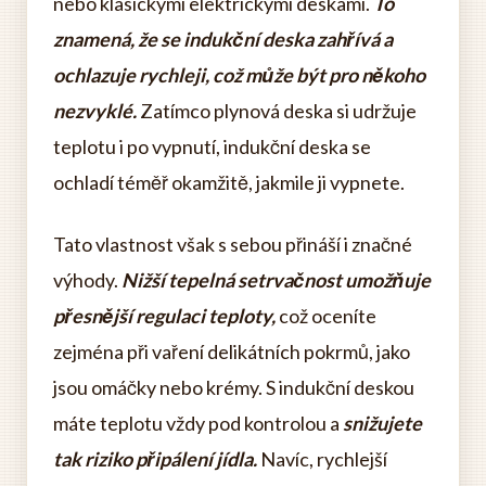
nebo klasickými elektrickými deskami.
To
znamená, že se indukční deska zahřívá a
ochlazuje rychleji, což může být pro někoho
nezvyklé.
Zatímco plynová deska si udržuje
teplotu i po vypnutí, indukční deska se
ochladí téměř okamžitě, jakmile ji vypnete.
Tato vlastnost však s sebou přináší i značné
výhody.
Nižší tepelná setrvačnost umožňuje
přesnější regulaci teploty,
což oceníte
zejména při vaření delikátních pokrmů, jako
jsou omáčky nebo krémy. S indukční deskou
máte teplotu vždy pod kontrolou a
snižujete
tak riziko připálení jídla.
Navíc, rychlejší