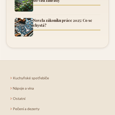
do vaší zahrady
Novela zákoníku práce 2025: Co se
chystá?
Kuchyňské spotřebiče
Nápoje a vína
Ostatní
Pečení a dezerty