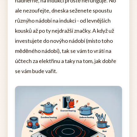
nádherné, na indukci prostě nefunguje. No
ale nezoufejte, dneska seženete spoustu
různýho nádobí na indukci - od levnějších
kousků až po ty nejdražší značky. A když už
investujete do novýho nádobí (místo toho
měděného nádobí), tak se vám to vrátí na
účtech za elektřinu a taky na tom, jak dobře
se vám bude vařit.