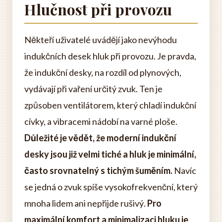
Hlučnost při provozu
Někteří uživatelé uvádějí jako nevýhodu
indukčních desek hluk při provozu. Je pravda,
že indukční desky, na rozdíl od plynových,
vydávají při vaření určitý zvuk. Ten je
způsoben ventilátorem, který chladí indukční
cívky, a vibracemi nádobí na varné ploše.
Důležité je vědět, že moderní indukční
desky jsou již velmi tiché a hluk je minimální,
často srovnatelný s tichým šuměním.
Navíc
se jedná o zvuk spíše vysokofrekvenční, který
mnoha lidem ani nepřijde rušivý.
Pro
maximální komfort a minimalizaci hluku je