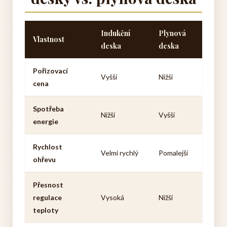
Indukční
Plynová
Vlastnost
deska
deska
Pořizovací
Vyšší
Nižší
cena
Spotřeba
Nižší
Vyšší
energie
Rychlost
Velmi rychlý
Pomalejší
ohřevu
Přesnost
regulace
Vysoká
Nižší
teploty