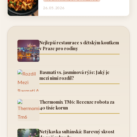
26. 05. 2026
Nejlepší restaurace s dětským koutkem
v Praze pro rodiny
Basmati vs. jasmínová rýže: Jaký je
mezi nimi rozdíl?
Thermomix TM6: Recenze robota za
40 tisíc korun
Netýkavka sultánská: Barevný skvost