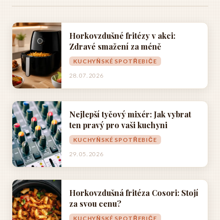
Horkovzdušné fritézy v akci:
Zdravé smažení za méně
KUCHYŇSKÉ SPOTŘEBIČE
28. 07. 2026
Nejlepší tyčový mixér: Jak vybrat
ten pravý pro vaši kuchyni
KUCHYŇSKÉ SPOTŘEBIČE
29. 05. 2026
Horkovzdušná fritéza Cosori: Stojí
za svou cenu?
KUCHYŇSKÉ SPOTŘEBIČE