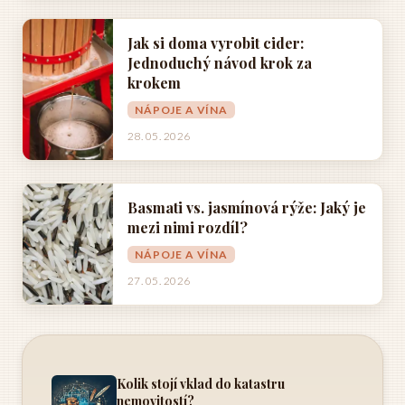
Jak si doma vyrobit cider:
Jednoduchý návod krok za
krokem
NÁPOJE A VÍNA
28. 05. 2026
Basmati vs. jasmínová rýže: Jaký je
mezi nimi rozdíl?
NÁPOJE A VÍNA
27. 05. 2026
Kolik stojí vklad do katastru
nemovitostí?