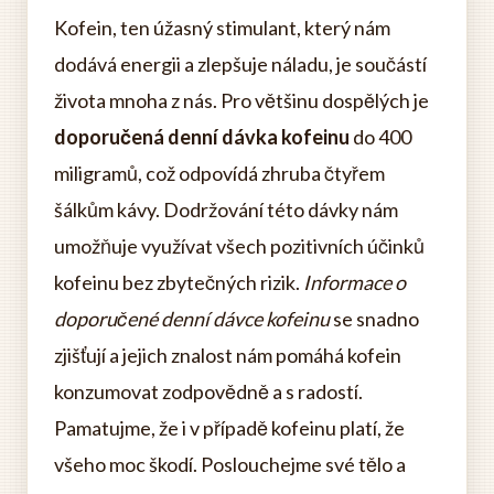
Kofein, ten úžasný stimulant, který nám
dodává energii a zlepšuje náladu, je součástí
života mnoha z nás. Pro většinu dospělých je
doporučená denní dávka kofeinu
do 400
miligramů, což odpovídá zhruba čtyřem
šálkům kávy. Dodržování této dávky nám
umožňuje využívat všech pozitivních účinků
kofeinu bez zbytečných rizik.
Informace o
doporučené denní dávce kofeinu
se snadno
zjišťují a jejich znalost nám pomáhá kofein
konzumovat zodpovědně a s radostí.
Pamatujme, že i v případě kofeinu platí, že
všeho moc škodí. Poslouchejme své tělo a