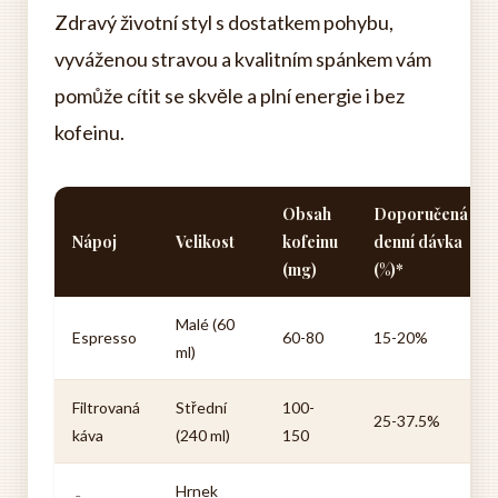
Zdravý životní styl s dostatkem pohybu,
vyváženou stravou a kvalitním spánkem vám
pomůže cítit se skvěle a plní energie i bez
kofeinu.
Obsah
Doporučená
Nápoj
Velikost
kofeinu
denní dávka
(mg)
(%)*
Malé (60
Espresso
60-80
15-20%
ml)
Filtrovaná
Střední
100-
25-37.5%
káva
(240 ml)
150
Hrnek