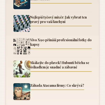
Nejlepší tyčový mixér: Jak vybrat ten
pravý pro vaši kuchyni
Vivo X90 přináší profesionální fotky do
kapsy
Skákejte do plavek! Hubnutí břicha se
švihadlem je snadné a zábavné
Záhada Atacama firmy: Co skrývá?