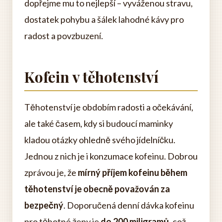
dopřejme mu to nejlepší – vyváženou stravu,
dostatek pohybu a šálek lahodné kávy pro
radost a povzbuzení.
Kofein v těhotenství
Těhotenství je obdobím radosti a očekávání,
ale také časem, kdy si budoucí maminky
kladou otázky ohledně svého jídelníčku.
Jednou z nich je i konzumace kofeinu. Dobrou
zprávou je, že
mírný příjem kofeinu během
těhotenství je obecně považován za
bezpečný
. Doporučená denní dávka kofeinu
pro těhotné ženy je
do 200 miligramů
, což