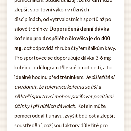
zlepšit sportovní výkon v různých
disciplínách, od vytrvalostních sportů až po
silové tréninky.
Doporučená denní dávka
kofeinu pro dospělého člověka je do 400
mg
, což odpovídá zhruba čtyřem šálkům kávy.
Pro sportovce se doporučuje dávka 3-6 mg
kofeinu na kilogram tělesné hmotnosti, a to
ideálně hodinu před tréninkem.
Je důležité si
uvědomit, že tolerance kofeinu se liší a
někteří sportovci mohou pociťovat pozitivní
účinky i při nižších dávkách.
Kofein může
pomoci oddálit únavu, zvýšit bdělost a zlepšit
soustředění, což jsou faktory důležité pro