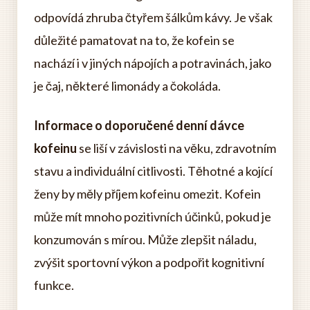
odpovídá zhruba čtyřem šálkům kávy. Je však
důležité pamatovat na to, že kofein se
nachází i v jiných nápojích a potravinách, jako
je čaj, některé limonády a čokoláda.
Informace o doporučené denní dávce
kofeinu
se liší v závislosti na věku, zdravotním
stavu a individuální citlivosti. Těhotné a kojící
ženy by měly příjem kofeinu omezit. Kofein
může mít mnoho pozitivních účinků, pokud je
konzumován s mírou. Může zlepšit náladu,
zvýšit sportovní výkon a podpořit kognitivní
funkce.