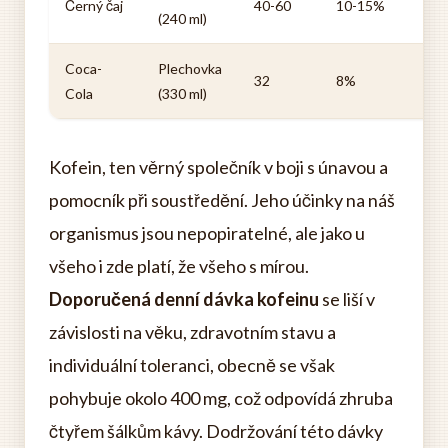
Černý čaj
40-60
10-15%
(240 ml)
Coca-
Plechovka
32
8%
Cola
(330 ml)
Kofein, ten věrný společník v boji s únavou a
pomocník při soustředění. Jeho účinky na náš
organismus jsou nepopiratelné, ale jako u
všeho i zde platí, že všeho s mírou.
Doporučená denní dávka kofeinu
se liší v
závislosti na věku, zdravotním stavu a
individuální toleranci, obecně se však
pohybuje okolo 400 mg, což odpovídá zhruba
čtyřem šálkům kávy. Dodržování této dávky