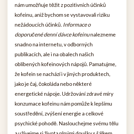
nám umožňuje těžit z pozitivních účinků
kofeinu, aniž bychom se vystavovali riziku
nežádoucích účinků.
Informace o
doporučené denní dávce kofeinu
nalezneme
snadno na internetu, v odborných
publikacích, ale i na obalech našich
oblíbených kofeinových nápojů. Pamatujme,
že kofein se nachází i v jiných produktech,
jako je čaj, čokoláda nebo některé
energetické nápoje. Udržování zdravé míry
konzumace kofeinu nám pomůže k lepšímu
soustředění, zvýšení energie a celkové
psychické pohodě. Naslouchejme svému tělu
a užívejme si života plnými doušky s šálkem