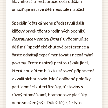
hlavního sálu restaurace, což rodičům
umožňuje mít své děti neustále na očích.
Speciální dětská menu představují další
klíčový prvek těchto rodinných podniků.
Restaurace v centru Brna
si uvědomují, že
děti mají specifické chutové preference a
často odmítají experimentovat s neznámými
pokrmy. Proto nabízejí pestrou škálu jídel,
která jsou dětem blízká a zároveň připravená
z kvalitních surovin. Mezi oblíbené položky
patří domácí kuřecí řízečky, těstoviny s
různými omáčkami, bramborové placičky
nebo smažený sýr. Důležité je, že tyto