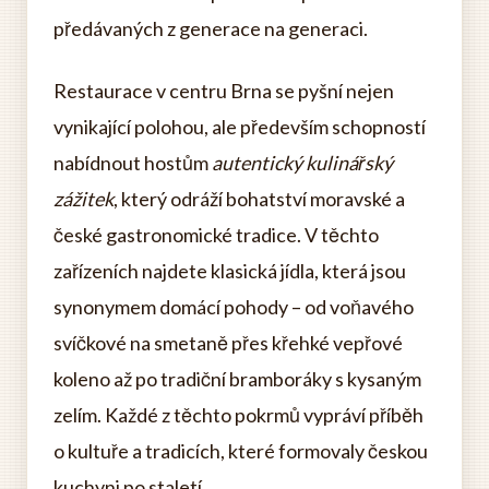
předávaných z generace na generaci.
Restaurace v centru Brna se pyšní nejen
vynikající polohou, ale především schopností
nabídnout hostům
autentický kulinářský
zážitek
, který odráží bohatství moravské a
české gastronomické tradice. V těchto
zařízeních najdete klasická jídla, která jsou
synonymem domácí pohody – od voňavého
svíčkové na smetaně přes křehké vepřové
koleno až po tradiční bramboráky s kysaným
zelím. Každé z těchto pokrmů vypráví příběh
o kultuře a tradicích, které formovaly českou
kuchyni po staletí.