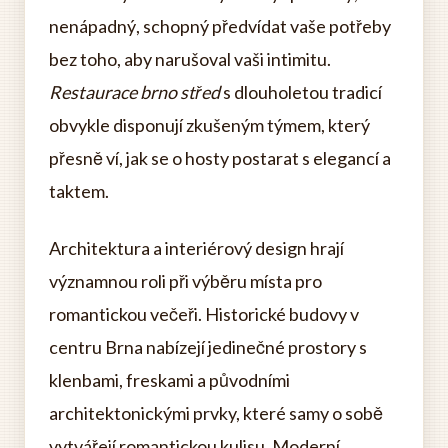
nenápadný, schopný předvídat vaše potřeby
bez toho, aby narušoval vaši intimitu.
Restaurace brno střed
s dlouholetou tradicí
obvykle disponují zkušeným týmem, který
přesně ví, jak se o hosty postarat s elegancí a
taktem.
Architektura a interiérový design hrají
významnou roli při výběru místa pro
romantickou večeři. Historické budovy v
centru Brna nabízejí jedinečné prostory s
klenbami, freskami a původními
architektonickými prvky, které samy o sobě
vytvářejí romantickou kulisu. Moderní