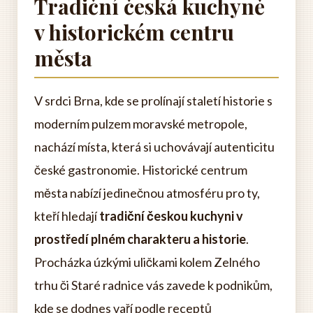
Tradiční česká kuchyně
v historickém centru
města
V srdci Brna, kde se prolínají staletí historie s
moderním pulzem moravské metropole,
nachází místa, která si uchovávají autenticitu
české gastronomie. Historické centrum
města nabízí jedinečnou atmosféru pro ty,
kteří hledají
tradiční českou kuchyni v
prostředí plném charakteru a historie
.
Procházka úzkými uličkami kolem Zelného
trhu či Staré radnice vás zavede k podnikům,
kde se dodnes vaří podle receptů