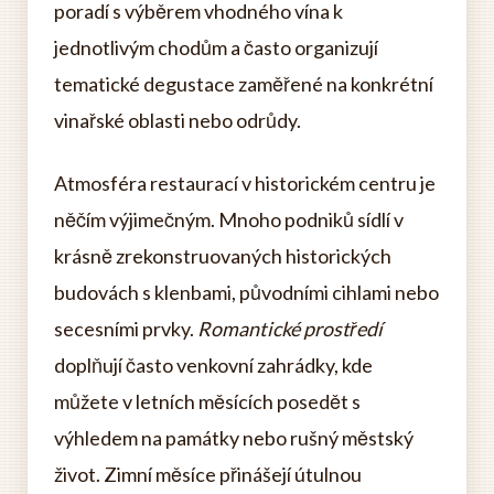
poradí s výběrem vhodného vína k
jednotlivým chodům a často organizují
tematické degustace zaměřené na konkrétní
vinařské oblasti nebo odrůdy.
Atmosféra restaurací v historickém centru je
něčím výjimečným. Mnoho podniků sídlí v
krásně zrekonstruovaných historických
budovách s klenbami, původními cihlami nebo
secesními prvky.
Romantické prostředí
doplňují často venkovní zahrádky, kde
můžete v letních měsících posedět s
výhledem na památky nebo rušný městský
život. Zimní měsíce přinášejí útulnou