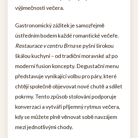
výjimečnosti večera.
Gastronomický zážitek je samozřejmě
ústředním bodem každé romantické večeře.
Restaurace v centru Brna
se pyšní širokou
škálou kuchyní – od tradiční moravské až po
moderní fusion koncepty. Degustační menu
představuje vynikající volbu pro páry, které
chtějí společně objevovat nové chutě a sdílet
pokrmy. Tento způsob stolování podporuje
konverzaci a vytváří příjemný rytmus večera,
kdy se můžete plně věnovat sobě navzájem
mezi jednotlivými chody.