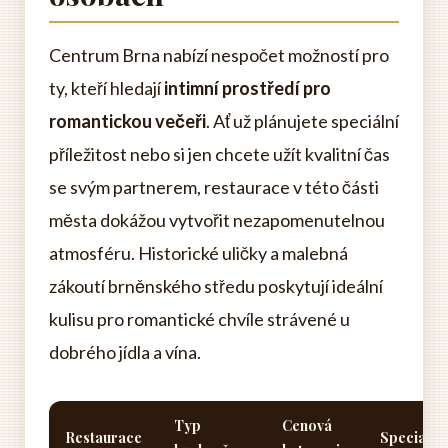
Centrum Brna nabízí nespočet možností pro
ty, kteří hledají
intimní prostředí pro
romantickou večeři
. Ať už plánujete speciální
příležitost nebo si jen chcete užít kvalitní čas
se svým partnerem, restaurace v této části
města dokážou vytvořit nezapomenutelnou
atmosféru. Historické uličky a malebná
zákoutí brněnského středu poskytují ideální
kulisu pro romantické chvíle strávené u
dobrého jídla a vína.
Typ
Cenová
Restaurace
Specialita