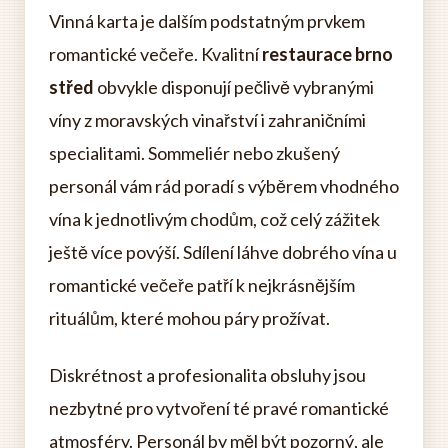
Vinná karta je dalším podstatným prvkem
romantické večeře. Kvalitní
restaurace brno
střed
obvykle disponují pečlivě vybranými
víny z moravských vinařství i zahraničními
specialitami. Sommeliér nebo zkušený
personál vám rád poradí s výběrem vhodného
vína k jednotlivým chodům, což celý zážitek
ještě více povýší. Sdílení láhve dobrého vína u
romantické večeře patří k nejkrásnějším
rituálům, které mohou páry prožívat.
Diskrétnost a profesionalita obsluhy jsou
nezbytné pro vytvoření té pravé romantické
atmosféry. Personál by měl být pozorný, ale