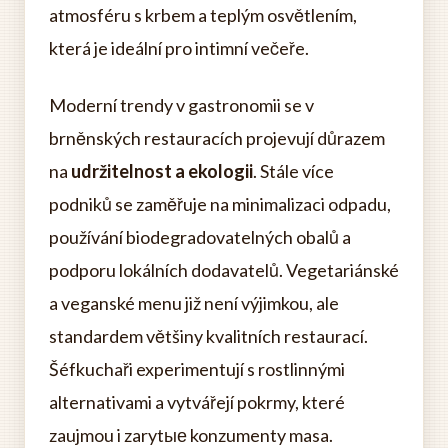
atmosféru s krbem a teplým osvětlením,
která je ideální pro intimní večeře.
Moderní trendy v gastronomii se v
brněnských restauracích projevují důrazem
na
udržitelnost a ekologii
. Stále více
podniků se zaměřuje na minimalizaci odpadu,
používání biodegradovatelných obalů a
podporu lokálních dodavatelů. Vegetariánské
a veganské menu již není výjimkou, ale
standardem většiny kvalitních restaurací.
Šéfkuchaři experimentují s rostlinnými
alternativami a vytvářejí pokrmy, které
zaujmou i zarytые konzumenty masa.