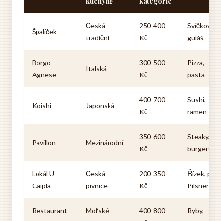
kuchyně
kategorie
Česká
250-400
Svíčková,
Špalíček
tradiční
Kč
guláš
Borgo
300-500
Pizza,
Italská
Agnese
Kč
pasta
400-700
Sushi,
Koishi
Japonská
Kč
ramen
350-600
Steaky,
Pavillon
Mezinárodní
Kč
burgery
Lokál U
Česká
200-350
Řízek, pivo
Caipla
pivnice
Kč
Pilsner
Restaurant
Mořské
400-800
Ryby,