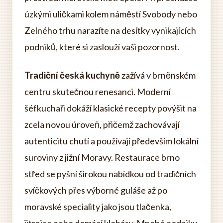
úzkými uličkami kolem náměstí Svobody nebo
Zelného trhu narazíte na desítky vynikajících
podniků, které si zaslouží vaši pozornost.
Tradiční česká kuchyně
zažívá v brněnském
centru skutečnou renesanci. Moderní
šéfkuchaři dokáží klasické recepty povýšit na
zcela novou úroveň, přičemž zachovávají
autenticitu chutí a používají především lokální
suroviny z jižní Moravy. Restaurace brno
střed se pyšní širokou nabídkou od tradičních
svíčkových přes výborné guláše až po
moravské speciality jako jsou tlačenka,
jitrnice nebo domácí klobásy. Mnohé podniky