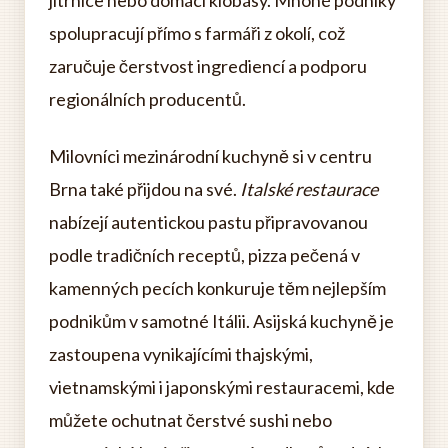
spolupracují přímo s farmáři z okolí, což
zaručuje čerstvost ingrediencí a podporu
regionálních producentů.
Milovníci mezinárodní kuchyně si v centru
Brna také přijdou na své.
Italské restaurace
nabízejí autentickou pastu připravovanou
podle tradičních receptů, pizza pečená v
kamenných pecích konkuruje těm nejlepším
podnikům v samotné Itálii. Asijská kuchyně je
zastoupena vynikajícími thajskými,
vietnamskými i japonskými restauracemi, kde
můžete ochutnat čerstvé sushi nebo