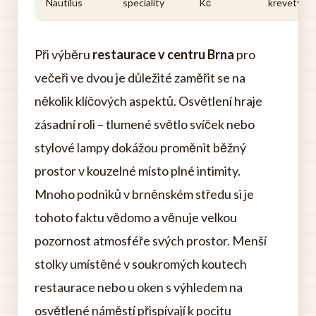
Nautilus
speciality
Kč
krevety
Při výběru
restaurace v centru Brna
pro
večeři ve dvou je důležité zaměřit se na
několik klíčových aspektů. Osvětlení hraje
zásadní roli – tlumené světlo svíček nebo
stylové lampy dokážou proměnit běžný
prostor v kouzelné místo plné intimity.
Mnoho podniků v brněnském středu si je
tohoto faktu vědomo a věnuje velkou
pozornost atmosféře svých prostor. Menší
stolky umístěné v soukromých koutech
restaurace nebo u oken s výhledem na
osvětlené náměstí přispívají k pocitu