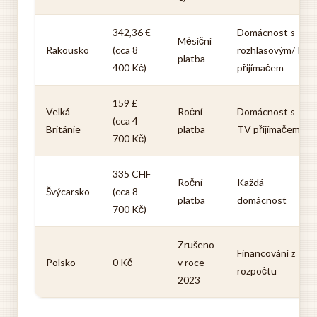
342,36 €
Domácnost s
Měsíční
Rakousko
(cca 8
rozhlasovým/TV
platba
400 Kč)
přijímačem
159 £
Velká
Roční
Domácnost s
(cca 4
Británie
platba
TV přijímačem
700 Kč)
335 CHF
Roční
Každá
Švýcarsko
(cca 8
platba
domácnost
700 Kč)
Zrušeno
Financování z
Polsko
0 Kč
v roce
rozpočtu
2023