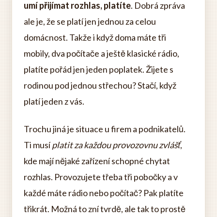
umí přijímat rozhlas, platíte
. Dobrá zpráva
ale je, že se platí jen jednou za celou
domácnost. Takže i když doma máte tři
mobily, dva počítače a ještě klasické rádio,
platíte pořád jen jeden poplatek. Žijete s
rodinou pod jednou střechou? Stačí, když
platí jeden z vás.
Trochu jiná je situace u firem a podnikatelů.
Ti musí
platit za každou provozovnu zvlášť
,
kde mají nějaké zařízení schopné chytat
rozhlas. Provozujete třeba tři pobočky a v
každé máte rádio nebo počítač? Pak platíte
třikrát. Možná to zní tvrdě, ale tak to prostě