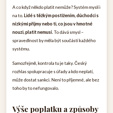
A co když někdo platit nemůže? Systém myslí i
na to.
Lidé s těžkým postižením, důchodci s
nízkými příjmy nebo ti, co jsou v hmotné
nouzi, platit nemusí.
To dává smysl –
spravedlnost by měla být součástí každého
systému.
Samozřejmě, kontrola tu je taky. Český
rozhlas spolupracuje s úřady a kdo neplatí,
může dostat sankci. Není to příjemné, ale bez
toho by to nefungovalo.
Výše poplatku a způsoby