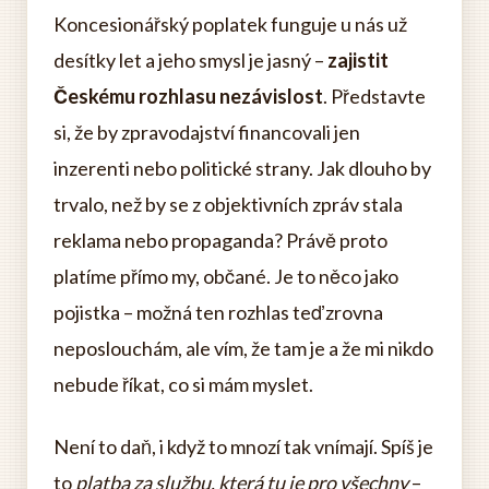
Koncesionářský poplatek funguje u nás už
desítky let a jeho smysl je jasný –
zajistit
Českému rozhlasu nezávislost
. Představte
si, že by zpravodajství financovali jen
inzerenti nebo politické strany. Jak dlouho by
trvalo, než by se z objektivních zpráv stala
reklama nebo propaganda? Právě proto
platíme přímo my, občané. Je to něco jako
pojistka – možná ten rozhlas teď zrovna
neposlouchám, ale vím, že tam je a že mi nikdo
nebude říkat, co si mám myslet.
Není to daň, i když to mnozí tak vnímají. Spíš je
to
platba za službu, která tu je pro všechny
–