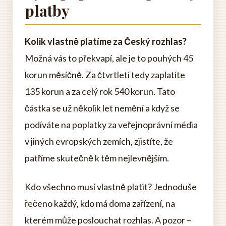
platby
Kolik vlastně platíme za Český rozhlas?
Možná vás to překvapí, ale je to pouhých 45
korun měsíčně. Za čtvrtletí tedy zaplatíte
135 korun a za celý rok 540 korun. Tato
částka se už několik let nemění a když se
podíváte na poplatky za veřejnoprávní média
v jiných evropských zemích, zjistíte, že
patříme skutečně k těm nejlevnějším.
Kdo všechno musí vlastně platit? Jednoduše
řečeno každý, kdo má doma zařízení, na
kterém může poslouchat rozhlas. A pozor –