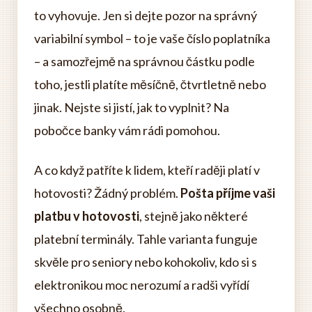
to vyhovuje. Jen si dejte pozor na správný
variabilní symbol – to je vaše číslo poplatníka
– a samozřejmě na správnou částku podle
toho, jestli platíte měsíčně, čtvrtletně nebo
jinak. Nejste si jistí, jak to vyplnit? Na
pobočce banky vám rádi pomohou.
A co když patříte k lidem, kteří raději platí v
hotovosti? Žádný problém.
Pošta příjme vaši
platbu v hotovosti
, stejně jako některé
platební terminály. Tahle varianta funguje
skvěle pro seniory nebo kohokoliv, kdo si s
elektronikou moc nerozumí a radši vyřídí
všechno osobně.