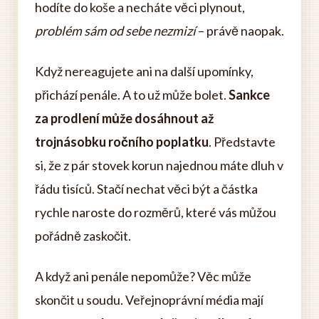
hodíte do koše a necháte věci plynout,
problém sám od sebe nezmizí
– právě naopak.
Když nereagujete ani na další upomínky,
přichází penále. A to už může bolet.
Sankce
za prodlení může dosáhnout až
trojnásobku ročního poplatku
. Představte
si, že z pár stovek korun najednou máte dluh v
řádu tisíců. Stačí nechat věci být a částka
rychle naroste do rozměrů, které vás můžou
pořádně zaskočit.
A když ani penále nepomůže? Věc může
skončit u soudu. Veřejnoprávní média mají