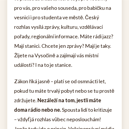
pro vás, pro vašeho souseda, pro babičku na
vesnici i pro studenta ve městě. Český
rozhlas vysílá zprávy, kulturu, vzdělávací
pořady, regionální informace. Máte rádi jazz?
Mají stanici. Chcete jen zprávy? Mají je taky.
Žijete na Vysočině a zajímají vás místní
události? I na to je stanice.
Zákon říká jasně – platí se od osmnácti let,
pokud tu máte trvalý pobyt nebo se tu prostě
zdržujete.
Nezáleží na tom, jestli máte
doma rádio nebo ne.
Spousta lidí to kritizuje
– vždyť já rozhlas vůbec neposlouchám!
Jenže tady jde o princip. Veřejnoprávní média