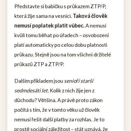
Představte si babičku s průkazem ZTP/P,
která žije sama na vesnici.
Taková člověk
nemusí poplatek platit vůbec.
A nemusí
kvůli tomu běhat po úřadech – osvobození
platí automaticky po celou dobu platnosti
průkazu. Stejně jsou na tom všichni držitelé
průkazů ZTP a ZTP/P.
Dalším příkladem jsou
senioři starší
sedmdesáti let.
Kolik z nich žije jen z
důchodu? Většina. A právě proto zákon
počítá s tím, že v tomto věku už člověk
nemusí řešit další platby za rozhlas. Je to
prostě sociální záležitost – stát uznává, že