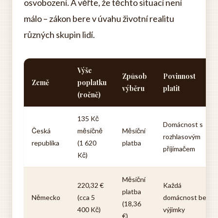
osvobození. A věřte, že těchto situací není
málo – zákon bere v úvahu životní realitu
různých skupin lidí.
Výše
Způsob
Povinnost
Země
poplatku
výběru
platit
(ročně)
135 Kč
Domácnost s
Česká
měsíčně
Měsíční
rozhlasovým
republika
(1 620
platba
přijímačem
Kč)
Měsíční
220,32 €
Každá
platba
Německo
(cca 5
domácnost bez
(18,36
400 Kč)
výjimky
€)