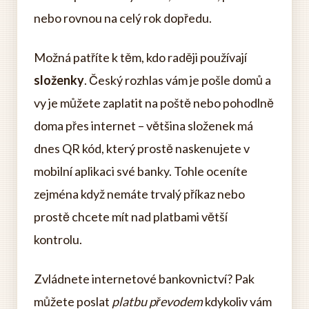
nebo rovnou na celý rok dopředu.
Možná patříte k těm, kdo raději používají
složenky
. Český rozhlas vám je pošle domů a
vy je můžete zaplatit na poště nebo pohodlně
doma přes internet – většina složenek má
dnes QR kód, který prostě naskenujete v
mobilní aplikaci své banky. Tohle oceníte
zejména když nemáte trvalý příkaz nebo
prostě chcete mít nad platbami větší
kontrolu.
Zvládnete internetové bankovnictví? Pak
můžete poslat
platbu převodem
kdykoliv vám