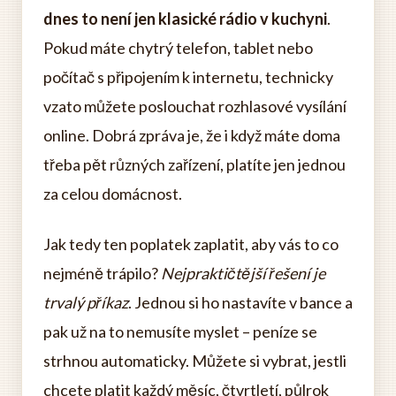
dnes to není jen klasické rádio v kuchyni
.
Pokud máte chytrý telefon, tablet nebo
počítač s připojením k internetu, technicky
vzato můžete poslouchat rozhlasové vysílání
online. Dobrá zpráva je, že i když máte doma
třeba pět různých zařízení, platíte jen jednou
za celou domácnost.
Jak tedy ten poplatek zaplatit, aby vás to co
nejméně trápilo?
Nejpraktičtější řešení je
trvalý příkaz
. Jednou si ho nastavíte v bance a
pak už na to nemusíte myslet – peníze se
strhnou automaticky. Můžete si vybrat, jestli
chcete platit každý měsíc, čtvrtletí, půlrok