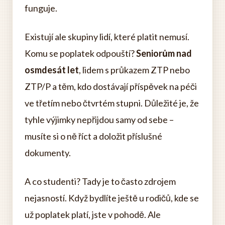
funguje.
Existují ale skupiny lidí, které platit nemusí.
Komu se poplatek odpouští?
Seniorům nad
osmdesát let
, lidem s průkazem ZTP nebo
ZTP/P a těm, kdo dostávají příspěvek na péči
ve třetím nebo čtvrtém stupni. Důležité je, že
tyhle výjimky nepřijdou samy od sebe –
musíte si o ně říct a doložit příslušné
dokumenty.
A co studenti? Tady je to často zdrojem
nejasností. Když bydlíte ještě u rodičů, kde se
už poplatek platí, jste v pohodě. Ale