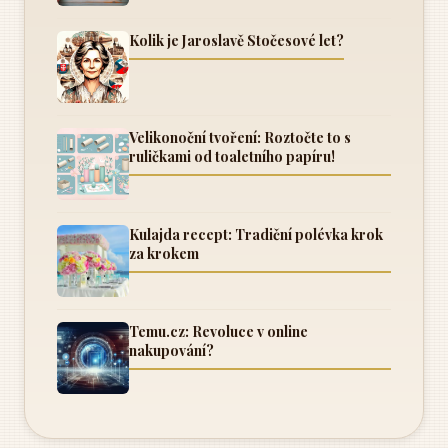
Kolik je Jaroslavě Stočesové let?
Velikonoční tvoření: Roztočte to s
ruličkami od toaletního papíru!
Kulajda recept: Tradiční polévka krok
za krokem
Temu.cz: Revoluce v online
nakupování?