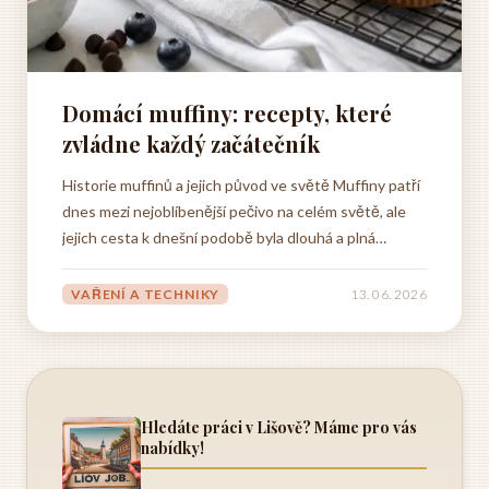
Domácí muffiny: recepty, které
zvládne každý začátečník
Historie muffinů a jejich původ ve světě Muffiny patří
dnes mezi nejoblíbenější pečivo na celém světě, ale
jejich cesta k dnešní podobě byla dlouhá a plná
zajímavých zvratů. Málokdo si při přípravě klasického
receptu na muffiny uvědomuje, že za tímto zdánlivě
VAŘENÍ A TECHNIKY
13. 06. 2026
jednoduchým pečivem se skrývá bohatá historie...
Hledáte práci v Lišově? Máme pro vás
nabídky!