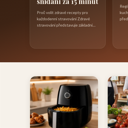
snídani za 15 minut
Regi
Proč volit zdravé recepty pro
kuch
každodenní stravování Zdravé
před
stravování představuje základní
kuli
pilíř kvalitního života a
stale
každodenní...