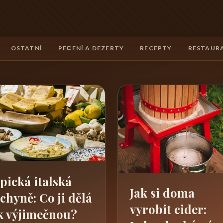
OSTATNÍ
PEČENÍ A DEZERTY
RECEPTY
RESTAURA
pická italská
Jak si doma
chyně: Co ji dělá
vyrobit cider:
k výjimečnou?