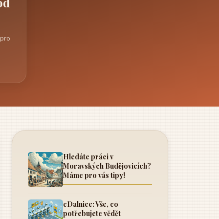
od
 pro
ě
Hledáte práci v
Moravských Budějovicích?
Máme pro vás tipy!
eDalnice: Vše, co
potřebujete vědět