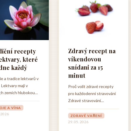
pomocí jednoho hrnku,
t do hloubky. Pokud
nejčastěji...
ěkdy...
Zdravý recept na
diční recepty
víkendovou
ektvary, které
snídani za 15
ádne každý
minut
ie a tradice lektvarů v
Lektvary mají v
Proč volit zdravé recepty
ch zemích hlubokou
pro každodenní stravování
ickou tradici, která
Zdravé stravování
ž do středověku, kdy
představuje základní pilíř
OJE A VÍNA
rní zahrady a lékárny
. 2026
kvalitního života a
ZDRAVÉ VAŘENÍ
tavovaly centra
každodenní volba správných
29. 05. 2026
í o léčivých
receptů může zásadně