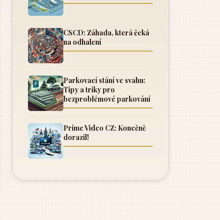
CSCD: Záhada, která čeká
na odhalení
Parkovací stání ve svahu:
Tipy a triky pro
bezproblémové parkování
Prime Video CZ: Konečně
dorazil!