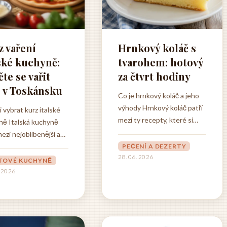
z vaření
Hrnkový koláč s
lské kuchyně:
tvarohem: hotový
te se vařit
za čtvrt hodiny
o v Toskánsku
Co je hrnkový koláč a jeho
výhody Hrnkový koláč patří
i vybrat kurz italské
mezi ty recepty, které si
ně Italská kuchyně
zamiluje každý, kdo někdy
mezi nejoblíbenější a
stál v kuchyni a přemýšlel,
šířenější kuchyně na
PEČENÍ A DEZERTY
jak upéct něco dobrého bez
28. 06. 2026
světě, a není divu. Její
TOVÉ KUCHYNĚ
zbytečného složitého
 historie,
. 2026
odměřování a vážení
itost regionálních
surovin. Jde o způsob
lit a důraz na kvalitní
pečení, kde se veškeré
ny z ní dělají něco
ingredience odměřují
čného, co stojí za to