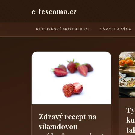
e-tescoma.cz
KUCHYŇSKÉ SPOTŘEBIČE
NÁPOJE A VÍNA
Ty
Zdravý recept na
ku
víkendovou
ta