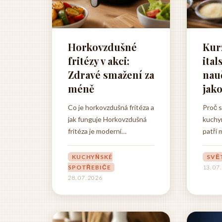
Horkovzdušné
Kur
fritézy v akci:
ita
Zdravé smažení za
nauč
méně
jak
Co je horkovzdušná fritéza a
Proč s
jak funguje Horkovzdušná
kuchy
fritéza je moderní
patří 
kuchyňský spotřebič, který
nejroz
v posledních letech dobyl
celém 
KUCHYŇSKÉ
SVĚ
srdce domácností po celém
bohatá
SPOTŘEBIČE
13. 07
28. 07. 2026
světě, a Česká republika
rozman
rozhodně není výjimkou.
specia
Tento přístroj představuje
surovi
revoluční způsob přípravy
výjime