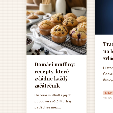
pokrmů, které by jinak
pozna
vyžadovaly velké množství
jste n
oleje...
Tra
na l
zvl
Domácí muffiny:
Histor
recepty, které
Česku 
zvládne každý
český
začátečník
histor
sahá a
NÁP
Historie muffinů a jejich
klášte
29. 05
původ ve světě Muffiny
předs
patří dnes mezi
poznán