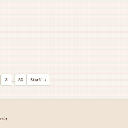
...
3
30
Starší →
takt