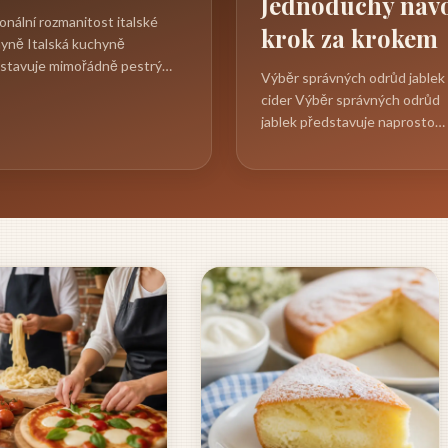
Jednoduchý náv
onální rozmanitost italské
krok za krokem
yně Italská kuchyně
stavuje mimořádně pestrý
Výběr správných odrůd jablek
nářský svět, který se vyvíjel po
cider Výběr správných odrůd
tí...
jablek představuje naprosto
zásadní krok při domácí výrob
cideru,...