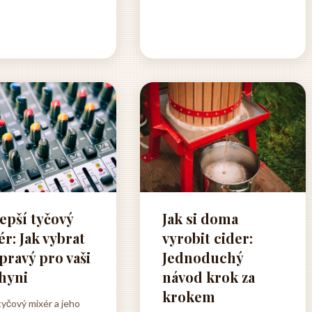
nách a jejich
ovlivnit nejen naše fyzické
vání. Mnišské řády,
zdraví, ale i celkovou
a benediktini a
pohodu a životní energii. V
ciáci, pěstovali ve
dnešní uspěchané době,
zahradách...
kdy jsme neustále
vystaveni pokušení...
epší tyčový
Jak si doma
r: Jak vybrat
vyrobit cider:
pravý pro vaši
Jednoduchý
hyni
návod krok za
krokem
tyčový mixér a jeho