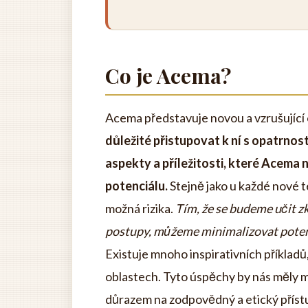
Co je Acema?
Acema představuje novou a vzrušující 
důležité přistupovat k ní s opatrnos
aspekty a příležitosti, které Acema 
potenciálu.
Stejně jako u každé nové 
možná rizika.
Tím, že se budeme učit 
postupy, můžeme minimalizovat potenc
Existuje mnoho inspirativních příklad
oblastech. Tyto úspěchy by nás měly m
důrazem na zodpovědný a etický příst