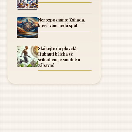
Nerozpoznáno: Záhada,
která vám nedá spát
Skákejte do plavek!
Hubnutí břicha se
švihadlem je snadné a
zábavné