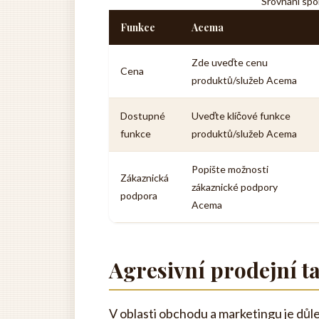
Srovnání spo
Funkce
Acema
Zde uveďte cenu
Cena
produktů/služeb Acema
Dostupné
Uveďte klíčové funkce
funkce
produktů/služeb Acema
Popište možnosti
Zákaznická
zákaznické podpory
podpora
Acema
Agresivní prodejní t
V oblasti obchodu a marketingu je důle