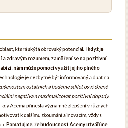
oblast, která skýtá obrovský potenciál.
I když je
tí a zdravým rozumem, zaměření se na pozitivní
nabízí, nám může pomoci využít jejího plného
technologie je nezbytné být informovaný a dbát na
zkušenostem ostatních a budeme sdílet osvědčené
iální negativa a maximalizovat pozitivní dopady.
ů, kdy Acema přinesla významné zlepšení v různých
otivovat k dalšímu zkoumání a inovacím, vždy s
up.
Pamatujme, že budoucnost Acemy utváříme