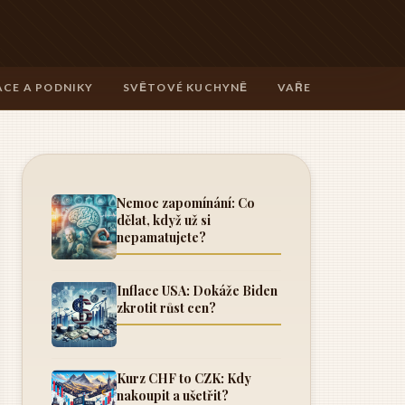
CE A PODNIKY
SVĚTOVÉ KUCHYNĚ
VAŘENÍ A TECHNIK
Nemoc zapomínání: Co
dělat, když už si
nepamatujete?
Inflace USA: Dokáže Biden
zkrotit růst cen?
Kurz CHF to CZK: Kdy
nakoupit a ušetřit?