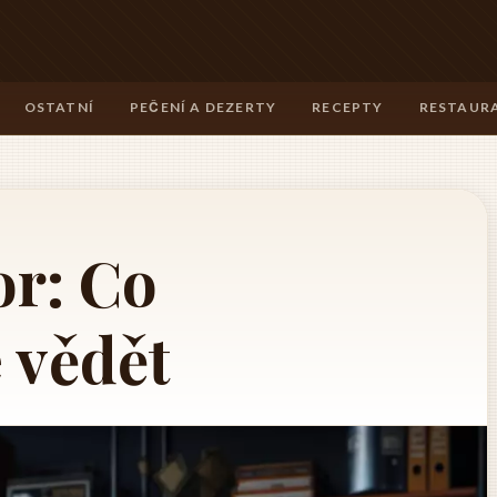
OSTATNÍ
PEČENÍ A DEZERTY
RECEPTY
RESTAURA
r: Co
 vědět