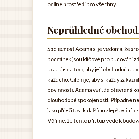
online prostředí pro všechny.
Neprůhledné obchod
Společnost Acema si je vědoma, že sr
podmínek jsou klíčové pro budování z
pracuje na tom, aby její obchodní pod
každého. Cílem je, aby si každý zákazní
povinnosti. Acema věří, že otevřená k
dlouhodobé spokojenosti. Případné n
jako příležitost k dalšímu zlepšování 
Věříme, že tento přístup vede k budov