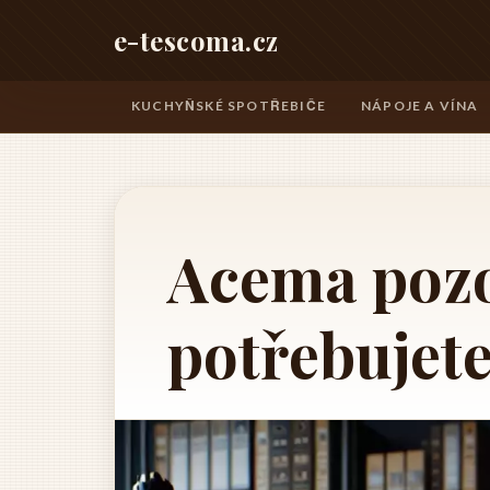
e-tescoma.cz
KUCHYŇSKÉ SPOTŘEBIČE
NÁPOJE A VÍNA
Acema pozo
potřebujete