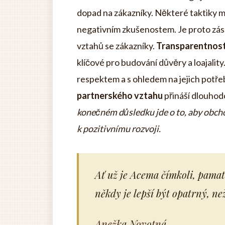
dopad na zákazníky. Některé taktiky m
negativním zkušenostem. Je proto zás
vztahů se zákazníky.
Transparentnost
klíčové pro budování důvěry a loajality.
respektem a s ohledem na jejich potře
partnerského vztahu
přináší dlouhod
konečném důsledku jde o to, aby obch
k pozitivnímu rozvoji.
Ať už je Acema čímkoli, pamatuj
někdy je lepší být opatrný, než
Anežka Novotná