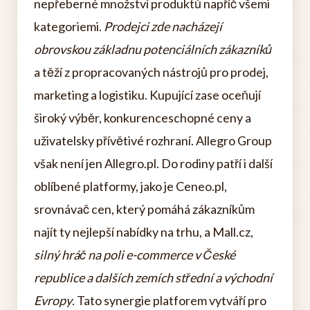
nepřeberné množství produktů napříč všemi
kategoriemi.
Prodejci zde nacházejí
obrovskou základnu potenciálních zákazníků
a těží z propracovaných nástrojů pro prodej,
marketing a logistiku. Kupující zase oceňují
široký výběr, konkurenceschopné ceny a
uživatelsky přívětivé rozhraní. Allegro Group
však není jen Allegro.pl. Do rodiny patří i další
oblíbené platformy, jako je Ceneo.pl,
srovnávač cen, který pomáhá zákazníkům
najít ty nejlepší nabídky na trhu, a Mall.cz,
silný hráč na poli e-commerce v České
republice a dalších zemích střední a východní
Evropy
. Tato synergie platforem vytváří pro