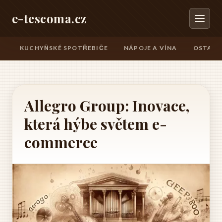
e-tescoma.cz
KUCHYŇSKÉ SPOTŘEBIČE
NÁPOJE A VÍNA
OSTATN
Allegro Group: Inovace,
která hýbe světem e-
commerce