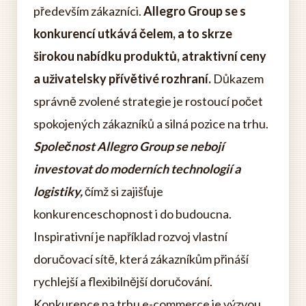
především zákazníci.
Allegro Group se s
konkurencí utkává čelem, a to skrze
širokou nabídku produktů, atraktivní ceny
a uživatelsky přívětivé rozhraní.
Důkazem
správně zvolené strategie je rostoucí počet
spokojených zákazníků a silná pozice na trhu.
Společnost Allegro Group se nebojí
investovat do moderních technologií a
logistiky,
čímž si zajišťuje
konkurenceschopnost i do budoucna.
Inspirativní je například rozvoj vlastní
doručovací sítě, která zákazníkům přináší
rychlejší a flexibilnější doručování.
Konkurence na trhu e-commerce je výzvou,