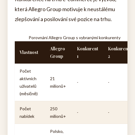
která Allegro Group motivuje k neustálému
zlepšování a posilování své pozice na trhu.
Porovnání Allegro Group s vybranými konkurenty
Allegro
Konkurent
Konkurent
Vlastnost
Group
1
2
Počet
aktivních
21
-
-
uživatelů
milionů+
(měsíčně)
Počet
250
-
-
nabídek
milionů+
Polsko,