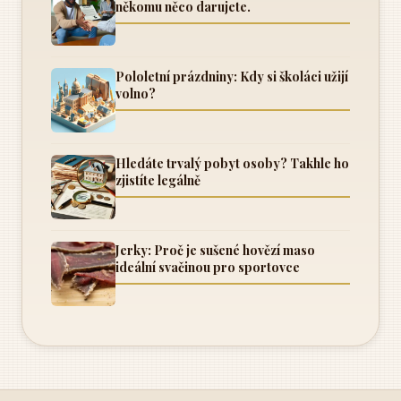
někomu něco darujete.
Pololetní prázdniny: Kdy si školáci užijí
volno?
Hledáte trvalý pobyt osoby? Takhle ho
zjistíte legálně
Jerky: Proč je sušené hovězí maso
ideální svačinou pro sportovce