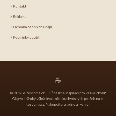
Kontakt
Reklama
Ochrana osobních údajů
Podmínky použití
☕
© 2026 e-tescoma.cz — Přinášíme inspiraci pro vaši kuchyni!
Objevte široký výběr kvalitních kuchyňských potřeb na e-
tescoma.cz. Nakupujte snadno a rychle!