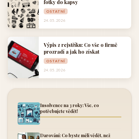
fotky do kapsy
OSTATNÍ
24. 05. 2026
Výpis z rejstříku: Co vše o firmě
prozradí a jak ho získat
OSTATNÍ
24. 05. 2026
Insolvence na 3 roky: Vše, co
potřebujete vědět!
Darování: Co byste měli vědět, než