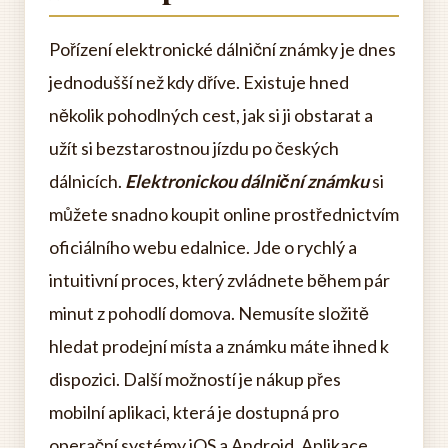
Pořízení elektronické dálniční známky je dnes
jednodušší než kdy dříve. Existuje hned
několik pohodlných cest, jak si ji obstarat a
užít si bezstarostnou jízdu po českých
dálnicích.
Elektronickou dálniční známku
si
můžete snadno koupit online prostřednictvím
oficiálního webu edalnice. Jde o rychlý a
intuitivní proces, který zvládnete během pár
minut z pohodlí domova. Nemusíte složitě
hledat prodejní místa a známku máte ihned k
dispozici. Další možností je nákup přes
mobilní aplikaci, která je dostupná pro
operační systémy iOS a Android. Aplikace