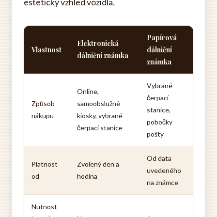
estetický vzhled vozidla.
Papírová
Elektronická
Vlastnost
dálniční
dálniční známka
známka
Vybrané
Online,
čerpací
Způsob
samoobslužné
stanice,
nákupu
kiosky, vybrané
pobočky
čerpací stanice
pošty
Od data
Platnost
Zvolený den a
uvedeného
od
hodina
na známce
Nutnost