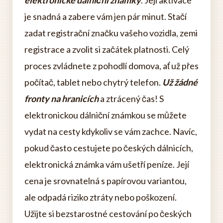
elektronické dálniční známky
. Její aktivace
je snadná a zabere vám jen pár minut. Stačí
zadat registrační značku vašeho vozidla, zemi
registrace a zvolit si začátek platnosti. Celý
proces zvládnete z pohodlí domova, ať už přes
počítač, tablet nebo chytrý telefon.
Už žádné
fronty na hranicích
a ztrácený čas! S
elektronickou dálniční známkou se můžete
vydat na cesty kdykoliv se vám zachce. Navíc,
pokud často cestujete po českých dálnicích,
elektronická známka vám ušetří peníze. Její
cena je srovnatelná s papírovou variantou,
ale odpadá riziko ztráty nebo poškození.
Užijte si bezstarostné cestování po českých