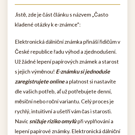
Jistě, zde je část článku s názvem „Často
kladené otázky k e-známce“:
Elektronická dálniční známka přináší řidičům v
České republice řadu výhod a zjednodušení.
Už žádné lepení papírových známek a starost
s jejich výměnou!
E-známku si jednoduše
zaregistrujete online
a platnost si nastavíte
dle vašich potřeb, ať už potřebujete denní,
měsíční nebo roční variantu. Celý proces je
rychlý, intuitivní a ušetří vám čas i starosti.
Navíc
snižuje riziko omylů
při vyplňování a
lepení papírové známky. Elektronická dálniční