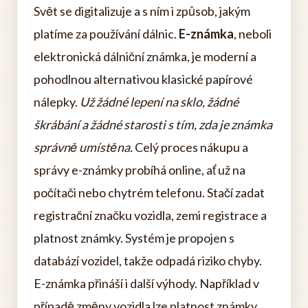
Svět se digitalizuje a s ním i způsob, jakým
platíme za používání dálnic.
E-známka
, neboli
elektronická dálniční známka, je moderní a
pohodlnou alternativou klasické papírové
nálepky.
Už žádné lepení na sklo, žádné
škrábání a žádné starosti s tím, zda je známka
správně umístěna.
Celý proces nákupu a
správy e-známky probíhá online, ať už na
počítači nebo chytrém telefonu. Stačí zadat
registrační značku vozidla, zemi registrace a
platnost známky. Systém je propojen s
databází vozidel, takže odpadá riziko chyby.
E-známka přináší i další výhody. Například v
případě změny vozidla lze platnost známky