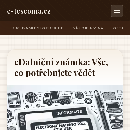
e-tescoma.cz
KUCHYŇSKÉ SPOTŘEBIČE
NÁPOJE A VÍNA
OSTATN
eDalniční známka: Vše,
co potřebujete vědět