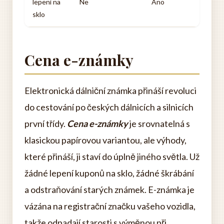
lepení na
Ne
Ano
sklo
Cena e-známky
Elektronická dálniční známka přináší revoluci
do cestování po českých dálnicích a silnicích
první třídy.
Cena e-známky
je srovnatelná s
klasickou papírovou variantou, ale výhody,
které přináší, ji staví do úplně jiného světla. Už
žádné lepení kuponů na sklo, žádné škrábání
a odstraňování starých známek. E-známka je
vázána na registrační značku vašeho vozidla,
takže odpadají starosti s výměnou při