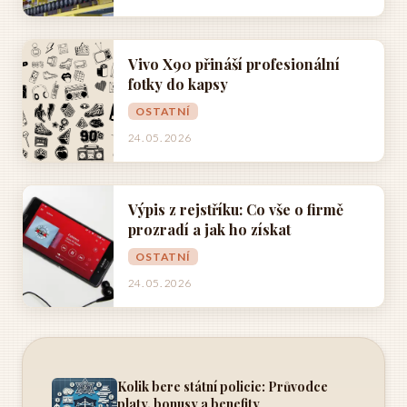
Vivo X90 přináší profesionální
fotky do kapsy
OSTATNÍ
24. 05. 2026
Výpis z rejstříku: Co vše o firmě
prozradí a jak ho získat
OSTATNÍ
24. 05. 2026
Kolik bere státní policie: Průvodce
platy, bonusy a benefity