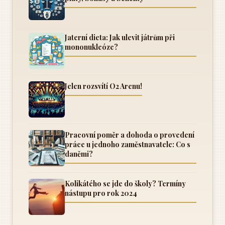
Jaterní dieta: Jak ulevit játrům při
mononukleóze?
Jelen rozsvítí O2 Arenu!
Pracovní poměr a dohoda o provedení
práce u jednoho zaměstnavatele: Co s
daněmi?
Kolikátého se jde do školy? Termíny
nástupu pro rok 2024