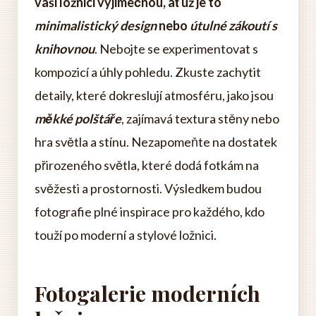
vaši ložnici výjimečnou, ať už je to
minimalistický design
nebo
útulné zákoutí s
knihovnou
. Nebojte se experimentovat s
kompozicí a úhly pohledu. Zkuste zachytit
detaily, které dokreslují atmosféru, jako jsou
měkké polštáře
, zajímavá textura stěny nebo
hra světla a stínu. Nezapomeňte na dostatek
přirozeného světla, které dodá fotkám na
svěžesti a prostornosti. Výsledkem budou
fotografie plné inspirace pro každého, kdo
touží po moderní a stylové ložnici.
Fotogalerie moderních