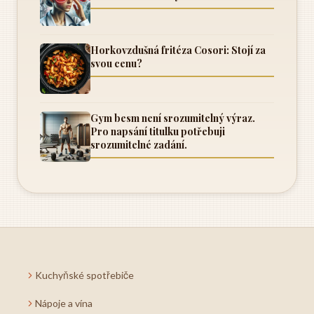
Horkovzdušná fritéza Cosori: Stojí za
svou cenu?
Gym besm není srozumitelný výraz.
Pro napsání titulku potřebuji
srozumitelné zadání.
Kuchyňské spotřebiče
Nápoje a vína