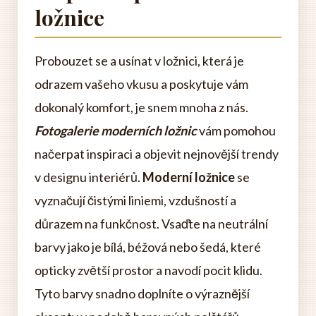
ložnice
Probouzet se a usínat v ložnici, která je
odrazem vašeho vkusu a poskytuje vám
dokonalý komfort, je snem mnoha z nás.
Fotogalerie moderních ložnic
vám pomohou
načerpat inspiraci a objevit nejnovější trendy
v designu interiérů.
Moderní ložnice
se
vyznačují čistými liniemi, vzdušností a
důrazem na funkčnost. Vsaďte na neutrální
barvy jako je bílá, béžová nebo šedá, které
opticky zvětší prostor a navodí pocit klidu.
Tyto barvy snadno doplníte o výraznější