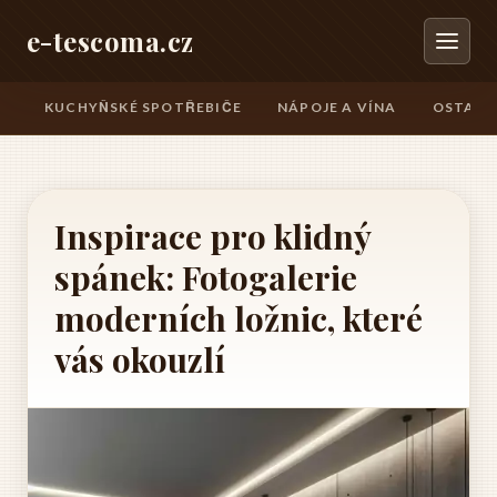
e-tescoma.cz
KUCHYŇSKÉ SPOTŘEBIČE
NÁPOJE A VÍNA
OSTATN
Inspirace pro klidný
spánek: Fotogalerie
moderních ložnic, které
vás okouzlí