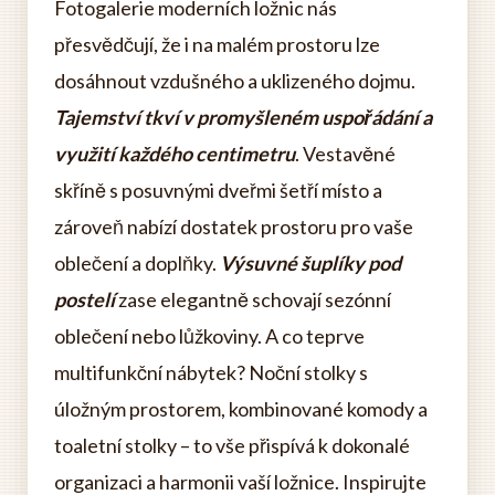
Fotogalerie moderních ložnic nás
přesvědčují, že i na malém prostoru lze
dosáhnout vzdušného a uklizeného dojmu.
Tajemství tkví v promyšleném uspořádání a
využití každého centimetru
. Vestavěné
skříně s posuvnými dveřmi šetří místo a
zároveň nabízí dostatek prostoru pro vaše
oblečení a doplňky.
Výsuvné šuplíky pod
postelí
zase elegantně schovají sezónní
oblečení nebo lůžkoviny. A co teprve
multifunkční nábytek? Noční stolky s
úložným prostorem, kombinované komody a
toaletní stolky – to vše přispívá k dokonalé
organizaci a harmonii vaší ložnice. Inspirujte