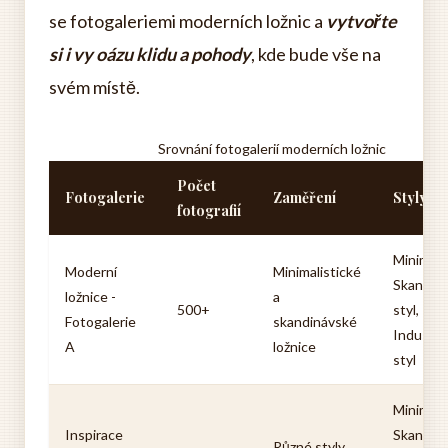
se fotogaleriemi moderních ložnic a
vytvořte
si i vy oázu klidu a pohody
, kde bude vše na
svém místě.
Srovnání fotogalerií moderních ložnic
Počet
Fotogalerie
Zaměření
Styly lo
fotografií
Minimali
Moderní
Minimalistické
Skandin
ložnice -
a
500+
styl,
Fotogalerie
skandinávské
Industriá
A
ložnice
styl
Minimali
Inspirace
Skandin
Různé styly