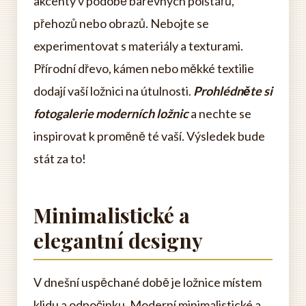
akcenty v podobě barevných polštářů,
přehozů nebo obrazů. Nebojte se
experimentovat s materiály a texturami.
Přírodní dřevo, kámen nebo měkké textilie
dodají vaší ložnici na útulnosti.
Prohlédněte si
fotogalerie moderních ložnic
a nechte se
inspirovat k proměně té vaší. Výsledek bude
stát za to!
Minimalistické a
elegantní designy
V dnešní uspěchané době je ložnice místem
klidu a odpočinku. Moderní minimalistické a