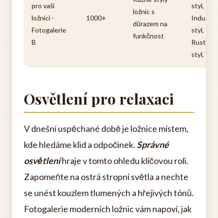
pro vaši
styl,
ložnic s
ložnici -
1000+
Industriá
důrazem na
Fotogalerie
styl,
funkčnost
B
Rustikáln
styl, Vin
Osvětlení pro relaxaci
V dnešní uspěchané době je ložnice místem,
kde hledáme klid a odpočinek.
Správné
osvětlení
hraje v tomto ohledu klíčovou roli.
Zapomeňte na ostrá stropní světla a nechte
se unést kouzlem tlumených a hřejivých tónů.
Fotogalerie moderních ložnic vám napoví, jak