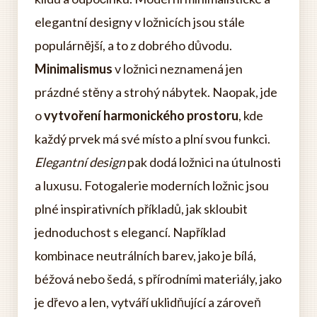
elegantní designy v ložnicích jsou stále
populárnější, a to z dobrého důvodu.
Minimalismus
v ložnici neznamená jen
prázdné stěny a strohý nábytek. Naopak, jde
o
vytvoření harmonického prostoru
, kde
každý prvek má své místo a plní svou funkci.
Elegantní design
pak dodá ložnici na útulnosti
a luxusu. Fotogalerie moderních ložnic jsou
plné inspirativních příkladů, jak skloubit
jednoduchost s elegancí. Například
kombinace neutrálních barev, jako je bílá,
béžová nebo šedá, s přírodními materiály, jako
je dřevo a len, vytváří uklidňující a zároveň