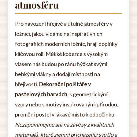
atmosféru
Pro navození hřejivé a útulné atmosféry v
ložnici, jakou vídáme na inspirativních
fotografiích moderních ložnic, hrají doplňky
klíčovou roli. Měkké koberce s vysokým
vlasem nás budou po ránu hýčkat svými
hebkými vlákny a dodají místnosti na
hřejivosti.
Dekorační polštáře v
pastelových barvách
, s geometrickými
vzory nebo s motivy inspirovanými přírodou,
promění postel v lákavé místo k odpočinku.
Nezapomínejme ani na závěsy z kvalitních
materiálů, které zjemní přicházející světlo a