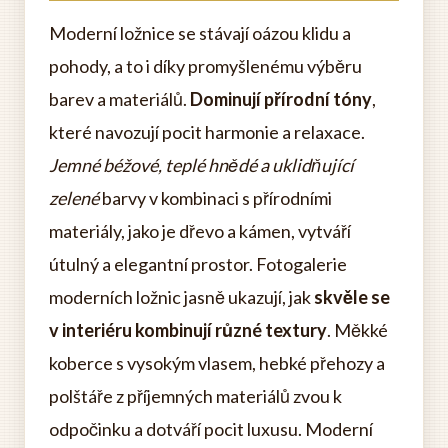
Moderní ložnice se stávají oázou klidu a
pohody, a to i díky promyšlenému výběru
barev a materiálů.
Dominují přírodní tóny
,
které navozují pocit harmonie a relaxace.
Jemné béžové, teplé hnědé a uklidňující
zelené
barvy v kombinaci s přírodními
materiály, jako je dřevo a kámen, vytváří
útulný a elegantní prostor. Fotogalerie
moderních ložnic jasně ukazují, jak
skvěle se
v interiéru kombinují různé textury
. Měkké
koberce s vysokým vlasem, hebké přehozy a
polštáře z příjemných materiálů zvou k
odpočinku a dotváří pocit luxusu. Moderní