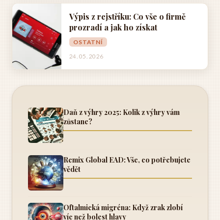
Výpis z rejstříku: Co vše o firmě
prozradí a jak ho získat
OSTATNÍ
24. 05. 2026
Daň z výhry 2025: Kolik z výhry vám
zůstane?
Remix Global EAD: Vše, co potřebujete
vědět
Oftalmická migréna: Když zrak zlobí
víc než bolest hlavy