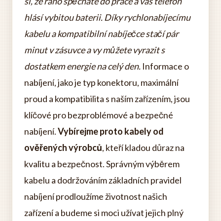
si, že ráno spěcháte do práce a váš telefon
hlásí vybitou baterii. Díky rychlonabíjecímu
kabelu a kompatibilní nabíječce stačí pár
minut v zásuvce a vy můžete vyrazit s
dostatkem energie na celý den.
Informace o
nabíjení, jako je typ konektoru, maximální
proud a kompatibilita s naším zařízením, jsou
klíčové pro bezproblémové a bezpečné
nabíjení.
Vybírejme proto kabely od
ověřených výrobců
, kteří kladou důraz na
kvalitu a bezpečnost. Správným výběrem
kabelu a dodržováním základních pravidel
nabíjení prodloužíme životnost našich
zařízení a budeme si moci užívat jejich plný