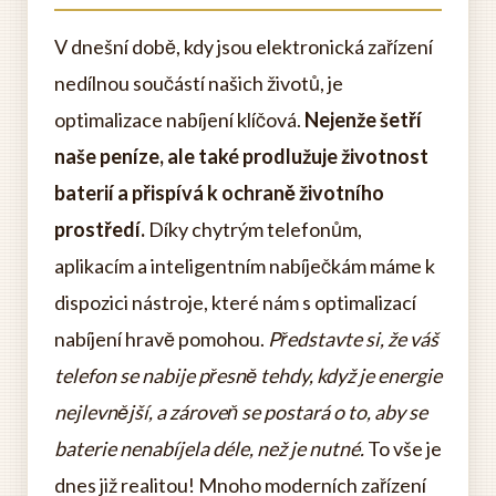
V dnešní době, kdy jsou elektronická zařízení
nedílnou součástí našich životů, je
optimalizace nabíjení klíčová.
Nejenže šetří
naše peníze, ale také prodlužuje životnost
baterií a přispívá k ochraně životního
prostředí.
Díky chytrým telefonům,
aplikacím a inteligentním nabíječkám máme k
dispozici nástroje, které nám s optimalizací
nabíjení hravě pomohou.
Představte si, že váš
telefon se nabije přesně tehdy, když je energie
nejlevnější, a zároveň se postará o to, aby se
baterie nenabíjela déle, než je nutné.
To vše je
dnes již realitou! Mnoho moderních zařízení