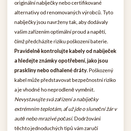
originální nabíječky nebo certifikované
alternativy od renomovaných výrobců. Tyto
nabíječky jsou navrženy tak, aby dodávaly
vašim zařízením optimální proud a napětí,
čímž předcházíte riziku poškození baterie.
Pravidelně kontrolujte kabely od nabíječek
a hledejte známky opotřebení, jako jsou
praskliny nebo odhalené dráty.
Poškozený
kabel může představovat bezpečnostní riziko
a je vhodné ho neprodleně vyměnit.
Nevystavujte svá zařízení a nabíječky
extrémním teplotám, ať už jde o sluneční žár v
autě nebo mrazivé počasí.
Dodržování
těchto jednoduchých tipů vám zaručí