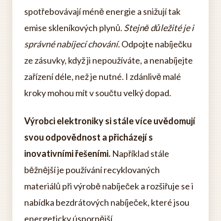
spotřebovávají méně energie a snižují tak
emise skleníkových plynů.
Stejně důležité je i
správné nabíjecí chování.
Odpojte nabíječku
ze zásuvky, když ji nepoužíváte, a nenabíjejte
zařízení déle, než je nutné. I zdánlivě malé
kroky mohou mít v součtu velký dopad.
Výrobci elektroniky si stále více uvědomují
svou odpovědnost a přicházejí s
inovativními řešeními.
Například stále
běžnější je používání recyklovaných
materiálů při výrobě nabíječek a rozšiřuje se i
nabídka bezdrátových nabíječek, které jsou
energeticky úspornější.