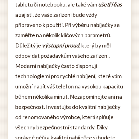
tabletu či notebooku, ale také vám
ušetří čas
a zajistí, že vaše zařízení bude vždy
připraveno k použití. Při výběru nabíječky se
zaměřte na několik klíčových parametrů.
Důležitý je
výstupní proud
, který by měl
odpovídat požadavkům vašeho zařízení.
Moderní nabíječky často disponují
technologiemi pro rychlé nabíjení, které vám
umožní nabít váš telefon na vysokou kapacitu
během několika minut. Nezapomínejte ani na
bezpečnost. Investujte do kvalitní nabíječky
od renomovaného výrobce, která splňuje
všechny bezpečnostní standardy. Díky
správné péči a kvalitní nabíječce si budete