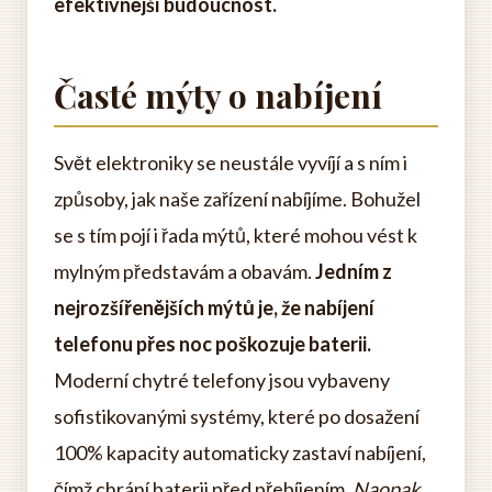
efektivnější budoucnost.
Časté mýty o nabíjení
Svět elektroniky se neustále vyvíjí a s ním i
způsoby, jak naše zařízení nabíjíme. Bohužel
se s tím pojí i řada mýtů, které mohou vést k
mylným představám a obavám.
Jedním z
nejrozšířenějších mýtů je, že nabíjení
telefonu přes noc poškozuje baterii.
Moderní chytré telefony jsou vybaveny
sofistikovanými systémy, které po dosažení
100% kapacity automaticky zastaví nabíjení,
čímž chrání baterii před přebíjením.
Naopak,