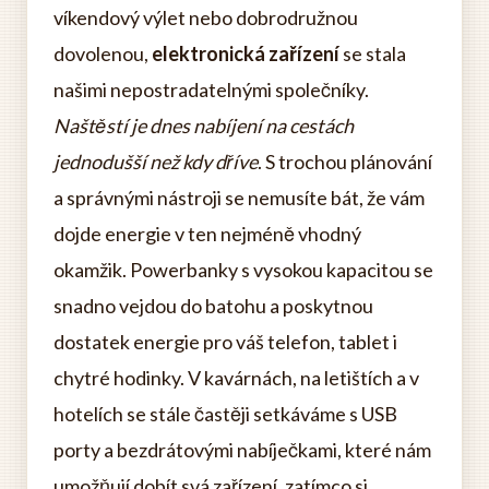
víkendový výlet nebo dobrodružnou
dovolenou,
elektronická zařízení
se stala
našimi nepostradatelnými společníky.
Naštěstí je dnes nabíjení na cestách
jednodušší než kdy dříve
. S trochou plánování
a správnými nástroji se nemusíte bát, že vám
dojde energie v ten nejméně vhodný
okamžik. Powerbanky s vysokou kapacitou se
snadno vejdou do batohu a poskytnou
dostatek energie pro váš telefon, tablet i
chytré hodinky. V kavárnách, na letištích a v
hotelích se stále častěji setkáváme s USB
porty a bezdrátovými nabíječkami, které nám
umožňují dobít svá zařízení, zatímco si