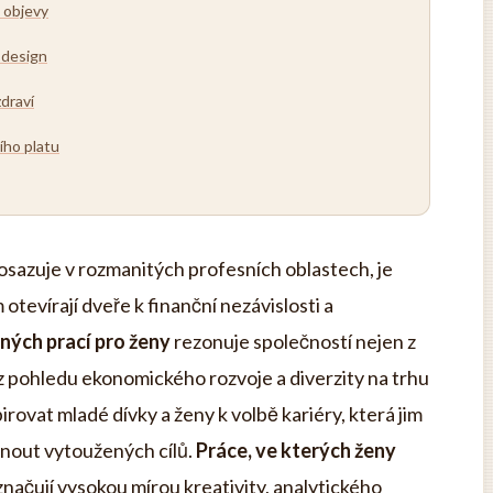
 objevy
 design
draví
ího platu
rosazuje v rozmanitých profesních oblastech, je
otevírají dveře k finanční nezávislosti a
ných prací pro ženy
rezonuje společností nejen z
 z pohledu ekonomického rozvoje a diverzity na trhu
rovat mladé dívky a ženy k volbě kariéry, která jim
hnout vytoužených cílů.
Práce, ve kterých ženy
načují vysokou mírou kreativity, analytického