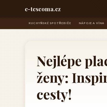
e-tescoma.cz
KUCHYŇSKÉ SPOTŘEBIČE
NÁPOJE A VÍNA
Nejlépe pla
ženy: Inspi
cesty!