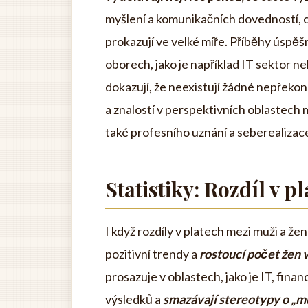
myšlení a komunikačních dovedností, c
prokazují ve velké míře. Příběhy úspěš
oborech, jako je například IT sektor ne
dokazují, že neexistují žádné nepřeko
a znalostí v perspektivních oblastech 
také profesního uznání a seberealizac
Statistiky: Rozdíl v 
I když rozdíly v platech mezi muži a žen
pozitivní trendy a
rostoucí počet žen 
prosazuje v oblastech, jako je IT, fin
výsledků a
smazávají stereotypy o „m