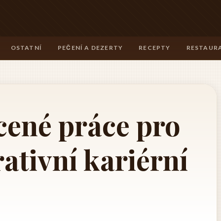
OSTATNÍ
PEČENÍ A DEZERTY
RECEPTY
RESTAURA
cené práce pro
rativní kariérní