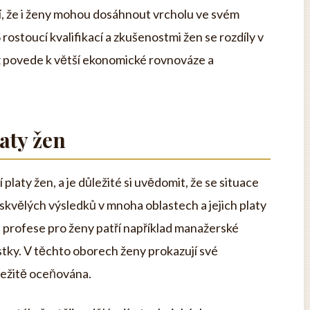
í, že i ženy mohou dosáhnout vrcholu ve svém
rostoucí kvalifikací a zkušenostmi žen se rozdíly v
ž povede k větší ekonomické rovnováze a
laty žen
platy žen, a je důležité si uvědomit, že se situace
skvělých výsledků v mnoha oblastech a jejich platy
 profese pro ženy patří například manažerské
istky. V těchto oborech ženy prokazují své
áležitě oceňována.