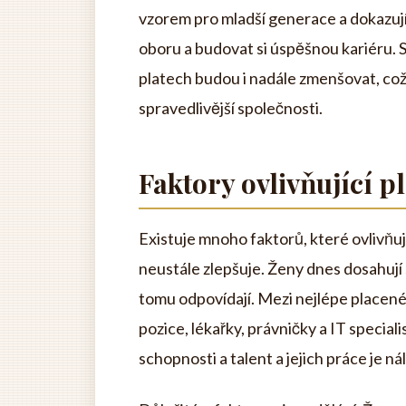
vzorem pro mladší generace a dokazuj
oboru a budovat si úspěšnou kariéru. S 
platech budou i nadále zmenšovat, co
spravedlivější společnosti.
Faktory ovlivňující p
Existuje mnoho faktorů, které ovlivňují 
neustále zlepšuje. Ženy dnes dosahují 
tomu odpovídají. Mezi nejlépe placené
pozice, lékařky, právničky a IT special
schopnosti a talent a jejich práce je n