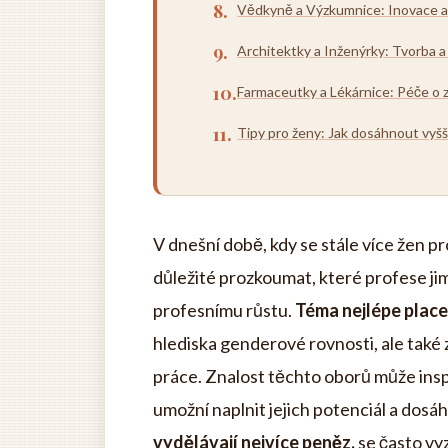
Vědkyně a Výzkumnice: Inovace a
Architektky a Inženýrky: Tvorba a
Farmaceutky a Lékárnice: Péče o z
Tipy pro ženy: Jak dosáhnout vyšš
V dnešní době, kdy se stále více žen p
důležité prozkoumat, které profese jim 
profesnímu růstu.
Téma nejlépe place
hlediska genderové rovnosti, ale také
práce. Znalost těchto oborů může inspi
umožní naplnit jejich potenciál a dosá
vydělávají nejvíce peněz,
se často vyz