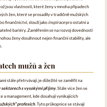
ož jsou vlastnosti, které ženy v mnoha případech
ných žen, které se prosadily v tradičně mužských
bo finančnictví, slouží jako
inspirace
pro ostatní a
natelné bariéry. Zaměřením se na rozvoj dovedností
mohou ženy dosáhnout nejen finanční stability, ale
e.
platech mužů a žen
ami stále přetrvávají, je důležité se zaměřit na
v sektorech s vysokými příjmy
. Stále více žen se
ance a management, kde dosahují vynikajících
užských“ profesích
. Tyto průkopnice se stávají