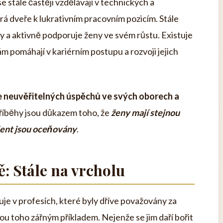
 stále častěji vzdělávají v technických a
rá dveře k lukrativním pracovním pozicím. Stále
ty a aktivně podporuje ženy ve svém růstu. Existuje
m pomáhají v kariérním postupu a rozvoji jejich
huje neuvěřitelných úspěchů ve svých oborech a
příběhy jsou důkazem toho, že
ženy mají stejnou
alent jsou oceňovány
.
: Stále na vrcholu
uje v profesích, které byly dříve považovány za
u toho zářným příkladem. Nejenže se jim daří bořit