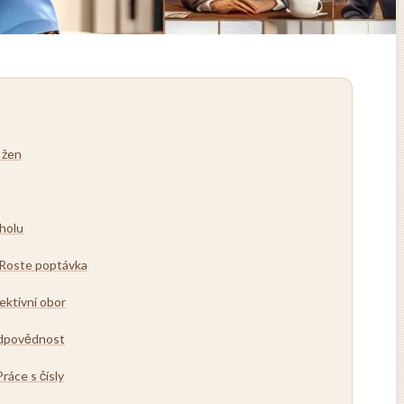
 žen
cholu
 Roste poptávka
ektivní obor
odpovědnost
ráce s čísly