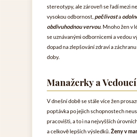
stereotypy, ale zároveň se řadí mezi n
vysokou odbornost,
pečlivost
a
odoln
obdivuhodnou vervou
. Mnoho žen v l
se uznávanými odbornicemi a vedou v
dopad na zlepšování zdraví a záchranu 
doby.
Manažerky a Vedoucí
V dnešní době se stále více žen prosa
poptávka po jejich schopnostech neustá
pracovišti, a to i na nejvyšších úrovníc
a celkově lepších výsledků.
Ženy v ma