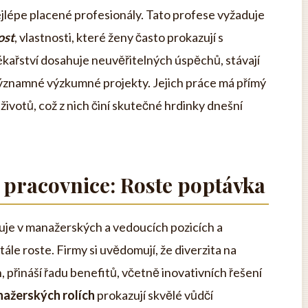
ejlépe placené profesionály. Tato profese vyžaduje
ost
, vlastnosti, které ženy často prokazují s
ékařství dosahuje neuvěřitelných úspěchů, stávají
ýznamné výzkumné projekty. Jejich práce má přímý
životů, což z nich činí skutečné hrdinky dnešní
 pracovnice: Roste poptávka
zuje v manažerských a vedoucích pozicích a
le roste. Firmy si uvědomují, že diverzita na
h, přináší řadu benefitů, včetně inovativních řešení
nažerských rolích
prokazují skvělé vůdčí