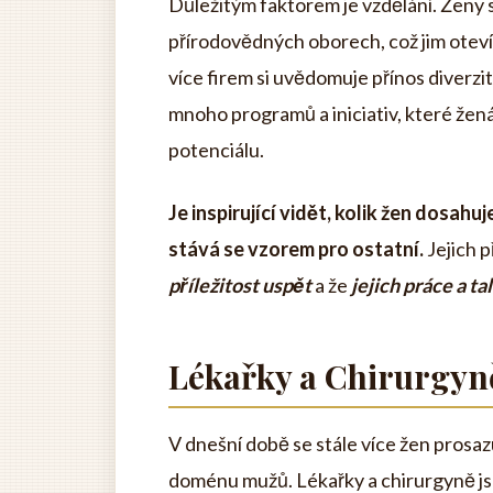
Důležitým faktorem je vzdělání. Ženy se
přírodovědných oborech, což jim oteví
více firem si uvědomuje přínos diverzi
mnoho programů a iniciativ, které žená
potenciálu.
Je inspirující vidět, kolik žen dosa
stává se vzorem pro ostatní.
Jejich 
příležitost uspět
a že
jejich práce a t
Lékařky a Chirurgyně
V dnešní době se stále více žen prosaz
doménu mužů. Lékařky a chirurgyně jso