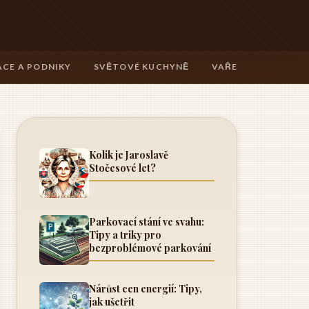
CE A PODNIKY
SVĚTOVÉ KUCHYNĚ
VAŘENÍ A TECHNIK
Kolik je Jaroslavě
Stočesové let?
Parkovací stání ve svahu:
Tipy a triky pro
bezproblémové parkování
Nárůst cen energií: Tipy,
jak ušetřit