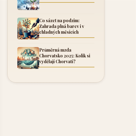
Co sázet na podzim:
Zahrada plná barev i v
chladných měsících
Průměrná mzda
Chorvatsko 2025: Kolik si
vydělají Chorvati?