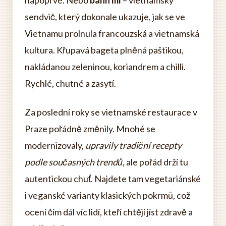
sendvič, který dokonale ukazuje, jak se ve
Vietnamu prolnula francouzská a vietnamská
kultura. Křupavá bageta plněná paštikou,
nakládanou zeleninou, koriandrem a chilli.
Rychlé, chutné a zasytí.
Za poslední roky se vietnamské restaurace v
Praze pořádně změnily. Mnohé se
modernizovaly,
upravily tradiční recepty
podle současných trendů
, ale pořád drží tu
autentickou chuť. Najdete tam vegetariánské
i veganské varianty klasických pokrmů, což
ocení čím dál víc lidí, kteří chtějí jíst zdravě a