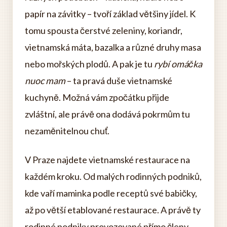
papír na závitky – tvoří základ většiny jídel. K
tomu spousta čerstvé zeleniny, koriandr,
vietnamská máta, bazalka a různé druhy masa
nebo mořských plodů. A pak je tu
rybí omáčka
nuoc mam
– ta pravá duše vietnamské
kuchyně. Možná vám zpočátku přijde
zvláštní, ale právě ona dodává pokrmům tu
nezaměnitelnou chuť.
V Praze najdete vietnamské restaurace na
každém kroku. Od malých rodinných podniků,
kde vaří maminka podle receptů své babičky,
až po větší etablované restaurace. A právě ty
rodinné podniky provozované přímo členy