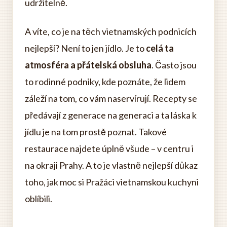
udržitelně.
A víte, co je na těch vietnamských podnicích
nejlepší? Není to jen jídlo. Je to
celá ta
atmosféra a přátelská obsluha
. Často jsou
to rodinné podniky, kde poznáte, že lidem
záleží na tom, co vám naservírují. Recepty se
předávají z generace na generaci a ta láska k
jídlu je na tom prostě poznat. Takové
restaurace najdete úplně všude – v centru i
na okraji Prahy. A to je vlastně nejlepší důkaz
toho, jak moc si Pražáci vietnamskou kuchyni
oblíbili.