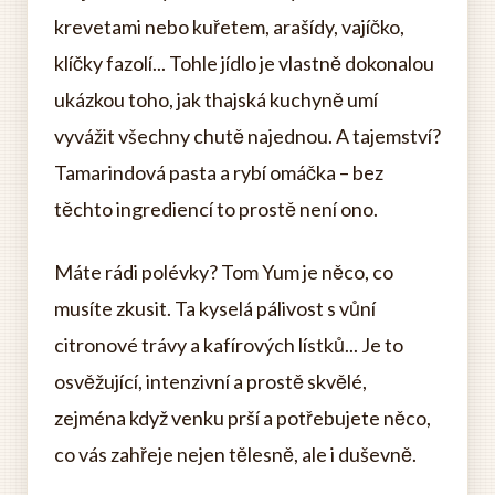
krevetami nebo kuřetem, arašídy, vajíčko,
klíčky fazolí... Tohle jídlo je vlastně dokonalou
ukázkou toho, jak thajská kuchyně umí
vyvážit všechny chutě najednou. A tajemství?
Tamarindová pasta a rybí omáčka – bez
těchto ingrediencí to prostě není ono.
Máte rádi polévky? Tom Yum je něco, co
musíte zkusit. Ta kyselá pálivost s vůní
citronové trávy a kafírových lístků... Je to
osvěžující, intenzivní a prostě skvělé,
zejména když venku prší a potřebujete něco,
co vás zahřeje nejen tělesně, ale i duševně.