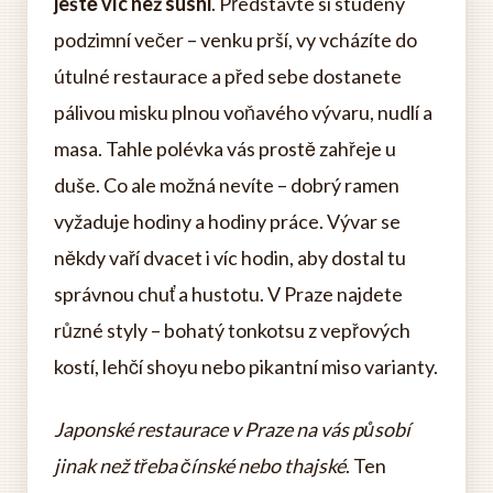
ještě víc než sushi
. Představte si studený
podzimní večer – venku prší, vy vcházíte do
útulné restaurace a před sebe dostanete
pálivou misku plnou voňavého vývaru, nudlí a
masa. Tahle polévka vás prostě zahřeje u
duše. Co ale možná nevíte – dobrý ramen
vyžaduje hodiny a hodiny práce. Vývar se
někdy vaří dvacet i víc hodin, aby dostal tu
správnou chuť a hustotu. V Praze najdete
různé styly – bohatý tonkotsu z vepřových
kostí, lehčí shoyu nebo pikantní miso varianty.
Japonské restaurace v Praze na vás působí
jinak než třeba čínské nebo thajské
. Ten