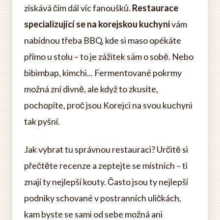
získává čím dál víc fanoušků.
Restaurace
specializující se na korejskou kuchyni
vám
nabídnou třeba BBQ, kde si maso opékáte
přímo u stolu – to je zážitek sám o sobě. Nebo
bibimbap, kimchi... Fermentované pokrmy
možná zní divně, ale když to zkusíte,
pochopíte, proč jsou Korejci na svou kuchyni
tak pyšní.
Jak vybrat tu správnou restauraci? Určitě si
přečtěte recenze a zeptejte se místních – ti
znají ty nejlepší kouty. Často jsou ty nejlepší
podniky schované v postranních uličkách,
kam byste se sami od sebe možná ani