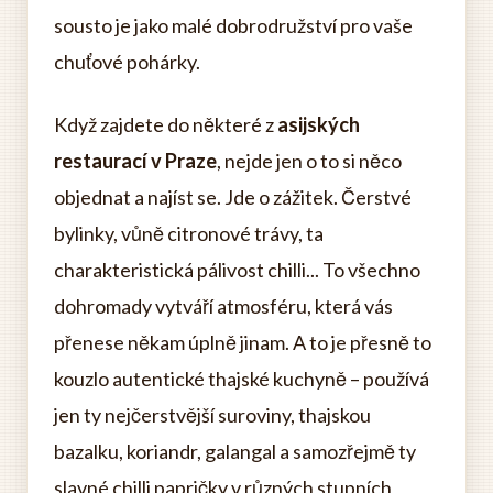
sousto je jako malé dobrodružství pro vaše
chuťové pohárky.
Když zajdete do některé z
asijských
restaurací v Praze
, nejde jen o to si něco
objednat a najíst se. Jde o zážitek. Čerstvé
bylinky, vůně citronové trávy, ta
charakteristická pálivost chilli... To všechno
dohromady vytváří atmosféru, která vás
přenese někam úplně jinam. A to je přesně to
kouzlo autentické thajské kuchyně – používá
jen ty nejčerstvější suroviny, thajskou
bazalku, koriandr, galangal a samozřejmě ty
slavné chilli papričky v různých stupních