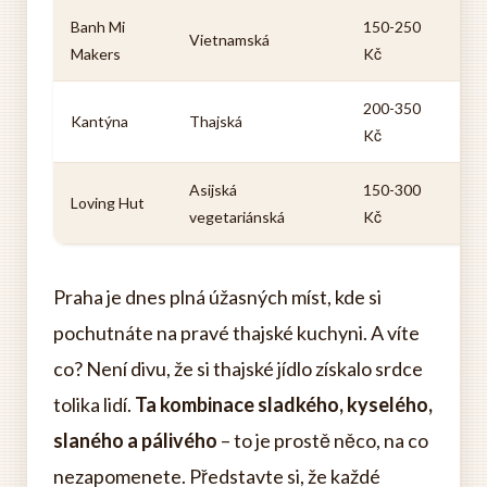
Banh Mi
150-250
Ba
Vietnamská
Makers
Kč
Bu
200-350
Ka
Kantýna
Thajská
Kč
Y
Asijská
150-300
Ve
Loving Hut
vegetariánská
Kč
m
Praha je dnes plná úžasných míst, kde si
pochutnáte na pravé thajské kuchyni. A víte
co? Není divu, že si thajské jídlo získalo srdce
tolika lidí.
Ta kombinace sladkého, kyselého,
slaného a pálivého
– to je prostě něco, na co
nezapomenete. Představte si, že každé