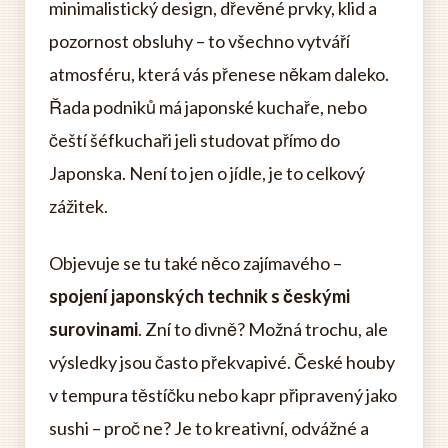
minimalistický design, dřevěné prvky, klid a
pozornost obsluhy – to všechno vytváří
atmosféru, která vás přenese někam daleko.
Řada podniků má japonské kuchaře, nebo
čeští šéfkuchaři jeli studovat přímo do
Japonska. Není to jen o jídle, je to celkový
zážitek.
Objevuje se tu také něco zajímavého –
spojení japonských technik s českými
surovinami
. Zní to divně? Možná trochu, ale
výsledky jsou často překvapivé. České houby
v tempura těstíčku nebo kapr připravený jako
sushi – proč ne? Je to kreativní, odvážné a