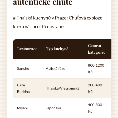
autentické chutě
# Thajská kuchyně v Praze: Chuťová exploze,
která vás prostě dostane
Cenová
Restaurace
Typ kuchyně
Sp
kategorie
800-1200
De
Sansho
Asijská fúze
Kč
m
Café
200-400
Pa
Thajská/Vietnamská
Buddha
Kč
P
400-800
Su
Miyabi
Japonská
Kč
R