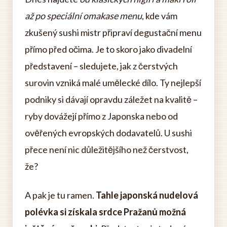
až po speciální omakase menu
, kde vám
zkušený sushi mistr připraví degustační menu
přímo před očima. Je to skoro jako divadelní
představení – sledujete, jak z čerstvých
surovin vzniká malé umělecké dílo. Ty nejlepší
podniky si dávají opravdu záležet na kvalitě –
ryby dovážejí přímo z Japonska nebo od
ověřených evropských dodavatelů. U sushi
přece není nic důležitějšího než čerstvost,
že?
A pak je tu ramen.
Tahle japonská nudelová
polévka si získala srdce Pražanů možná