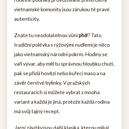
vietnamské komunity jsou zárukou té pravé
autenticity.
Znáte tu neodolatelnou vůni
phở
? Tato
tradiční polévka s rýžovými nudlemi je něco
jako vietnamský národní pokrm. Hodiny se
vaří vývar, aby měl tu správnou hloubku chuti,
pak se přidá hovězí nebo kuřecí maso a na
závěr čerstvé bylinky. V pražských
restauracích si můžete vybrat z mnoha
variant a každá je jiná, protože každá rodina
má svůj tajný recept.
Jarní závitky
jsou další klasika, kterou milují