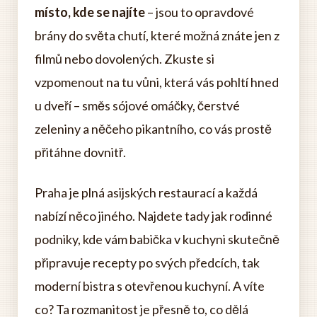
místo, kde se najíte
– jsou to opravdové
brány do světa chutí, které možná znáte jen z
filmů nebo dovolených. Zkuste si
vzpomenout na tu vůni, která vás pohltí hned
u dveří – směs sójové omáčky, čerstvé
zeleniny a něčeho pikantního, co vás prostě
přitáhne dovnitř.
Praha je plná asijských restaurací a každá
nabízí něco jiného. Najdete tady jak rodinné
podniky, kde vám babička v kuchyni skutečně
připravuje recepty po svých předcích, tak
moderní bistra s otevřenou kuchyní. A víte
co? Ta rozmanitost je přesně to, co dělá