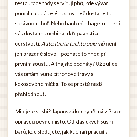
restaurace tady servírují phở, kde vývar
pomalu bublá celé hodiny, než dostane tu
správnou chuť. Nebo banh mi – bagetu, která
vás dostane kombinací křupavosti a
čerstvosti.
Autenticita těchto pokrmů
není
jen prázdné slovo – poznáte to hned při
prvním soustu. A thajské podniky? Už z ulice
vás omámí vůně citronové trávy a
kokosového mléka. To se prostě nedá
přehlédnout.
Milujete sushi? Japonská kuchyně má v Praze
opravdu pevné místo. Od klasických sushi
barů, kde sledujete, jak kuchaři pracují s