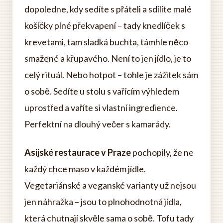
dopoledne, kdy sedíte s přáteli a sdílíte malé
košíčky plné překvapení – tady knedlíček s
krevetami, tam sladká buchta, támhle něco
smažené a křupavého. Není to jen jídlo, je to
celý rituál. Nebo hotpot – tohle je zážitek sám
o sobě. Sedíte u stolu s vařícím výhledem
uprostřed a vaříte si vlastní ingredience.
Perfektní na dlouhý večer s kamarády.
Asijské restaurace v Praze
pochopily, že ne
každý chce maso v každém jídle.
Vegetariánské a veganské varianty už nejsou
jen náhražka – jsou to plnohodnotná jídla,
která chutnají skvěle sama o sobě. Tofu tady