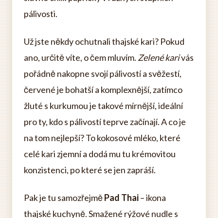
pálivosti.
Už jste někdy ochutnali thajské kari? Pokud
ano, určitě víte, o čem mluvím.
Zelené kari
vás
pořádně nakopne svojí pálivostí a svěžestí,
červené je bohatší a komplexnější, zatímco
žluté s kurkumou je takové mírnější, ideální
pro ty, kdo s pálivostí teprve začínají. A co je
na tom nejlepší? To kokosové mléko, které
celé kari zjemní a dodá mu tu krémovitou
konzistenci, po které se jen zapráší.
Pak je tu samozřejmě
Pad Thai
– ikona
thajské kuchyně. Smažené rýžové nudle s