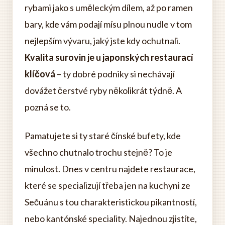
rybami jako s uměleckým dílem, až po ramen
bary, kde vám podají mísu plnou nudle v tom
nejlepším vývaru, jaký jste kdy ochutnali.
Kvalita surovin je u japonských restaurací
klíčová
– ty dobré podniky si nechávají
dovážet čerstvé ryby několikrát týdně. A
pozná se to.
Pamatujete si ty staré čínské bufety, kde
všechno chutnalo trochu stejně? To je
minulost. Dnes v centru najdete restaurace,
které se specializují třeba jen na kuchyni ze
Sečuánu s tou charakteristickou pikantností,
nebo kantónské speciality. Najednou zjistíte,