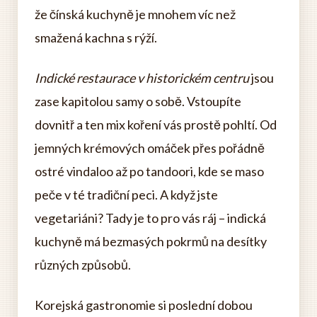
že čínská kuchyně je mnohem víc než
smažená kachna s rýží.
Indické restaurace v historickém centru
jsou
zase kapitolou samy o sobě. Vstoupíte
dovnitř a ten mix koření vás prostě pohltí. Od
jemných krémových omáček přes pořádně
ostré vindaloo až po tandoori, kde se maso
peče v té tradiční peci. A když jste
vegetariáni? Tady je to pro vás ráj – indická
kuchyně má bezmasých pokrmů na desítky
různých způsobů.
Korejská gastronomie si poslední dobou