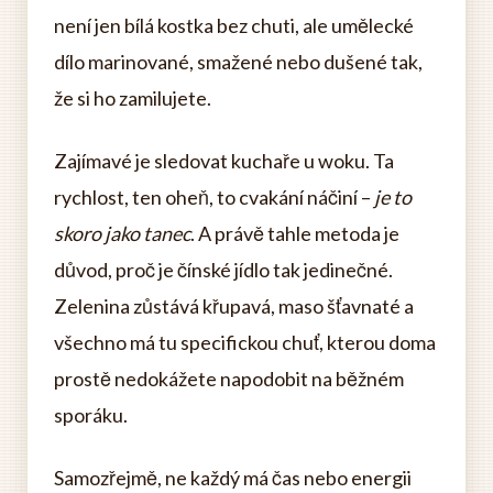
není jen bílá kostka bez chuti, ale umělecké
dílo marinované, smažené nebo dušené tak,
že si ho zamilujete.
Zajímavé je sledovat kuchaře u woku. Ta
rychlost, ten oheň, to cvakání náčiní –
je to
skoro jako tanec
. A právě tahle metoda je
důvod, proč je čínské jídlo tak jedinečné.
Zelenina zůstává křupavá, maso šťavnaté a
všechno má tu specifickou chuť, kterou doma
prostě nedokážete napodobit na běžném
sporáku.
Samozřejmě, ne každý má čas nebo energii