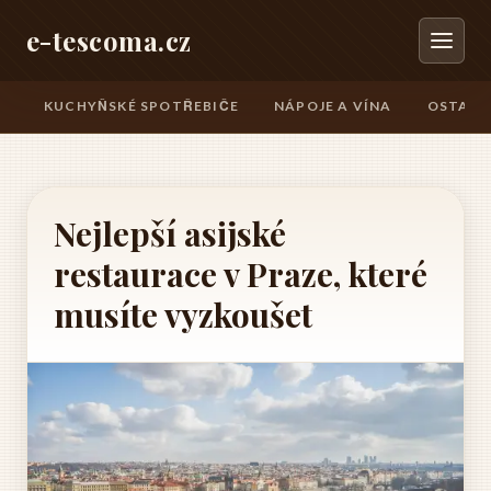
e-tescoma.cz
KUCHYŇSKÉ SPOTŘEBIČE
NÁPOJE A VÍNA
OSTATN
Nejlepší asijské
restaurace v Praze, které
musíte vyzkoušet