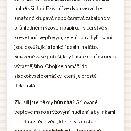
úplně všichni. Existují ve dvou verzích –
smažené křupavé nebo čerstvé zabalené v
průhledném rýžovém papíru. Ty čerstvé s
krevetami, vepřovým, zeleninou a bylinkami
jsou osvěžující a lehké, ideální na léto.
Smažené zase potěší, když máte chuť na něco
výraznějšího. Obojí se namáčí do
sladkokyselé omáčky, která je prostě
dokonalá.
Zkusili jste někdy
bún chả
? Grilované
vepřové maso s rýžovými nudlemi a bylinkami
je jedna z těch věcí, které vás dostane
napoprvé. Nebo
bánh mì
– vietnamský