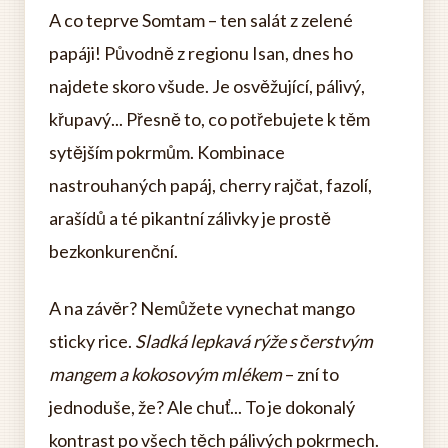
A co teprve Somtam – ten salát z zelené
papáji! Původně z regionu Isan, dnes ho
najdete skoro všude. Je osvěžující, pálivý,
křupavý... Přesně to, co potřebujete k těm
sytějším pokrmům. Kombinace
nastrouhaných papáj, cherry rajčat, fazolí,
arašídů a té pikantní zálivky je prostě
bezkonkurenční.
A na závěr? Nemůžete vynechat mango
sticky rice.
Sladká lepkavá rýže s čerstvým
mangem a kokosovým mlékem
– zní to
jednoduše, že? Ale chuť... To je dokonalý
kontrast po všech těch pálivých pokrmech.