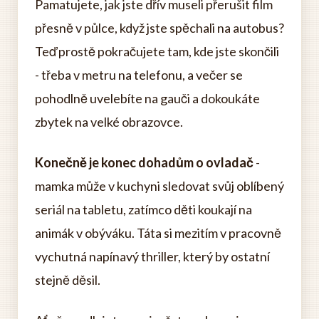
Pamatujete, jak jste dřív museli přerušit film
přesně v půlce, když jste spěchali na autobus?
Teď prostě pokračujete tam, kde jste skončili
- třeba v metru na telefonu, a večer se
pohodlně uvelebíte na gauči a dokoukáte
zbytek na velké obrazovce.
Konečně je konec dohadům o ovladač
-
mamka může v kuchyni sledovat svůj oblíbený
seriál na tabletu, zatímco děti koukají na
animák v obýváku. Táta si mezitím v pracovně
vychutná napínavý thriller, který by ostatní
stejně děsil.