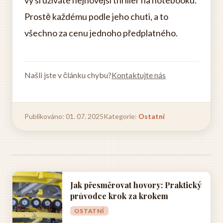
vy si užíváte nejnovější thriller na notebooku.
Prostě každému podle jeho chuti, a to
všechno za cenu jednoho předplatného.
Našli jste v článku chybu?
Kontaktujte nás
Publikováno: 01. 07. 2025
Kategorie:
Ostatní
Jak přesměrovat hovory: Praktický
průvodce krok za krokem
OSTATNÍ