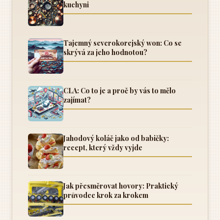
kuchyni
Tajemný severokorejský won: Co se
skrývá za jeho hodnotou?
CLA: Co to je a proč by vás to mělo
zajímat?
Jahodový koláč jako od babičky:
recept, který vždy vyjde
Jak přesměrovat hovory: Praktický
průvodce krok za krokem