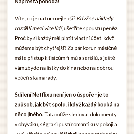
Naprostá pohoda!
Víte, co je na tom nejlepší?
Když se náklady
rozdělí mezi více lidí
, ušetříte spoustu peněz.
Proč by si každý měl platit vlastní účet, když
můžeme být chytřejší? Za pár korun měsíčně
máte přístup k tisícům filmů a seriálů, a ještě
vám zbyde na lístky do kina nebo na dobrou
večeři s kamarády.
Sdílení Netflixu není jen o úspoře - je to
způsob, jak být spolu, i když každý kouká na
něco jiného.
Táta může sledovat dokumenty
v obýváku, ségra si pustí romantiku v pokoji a