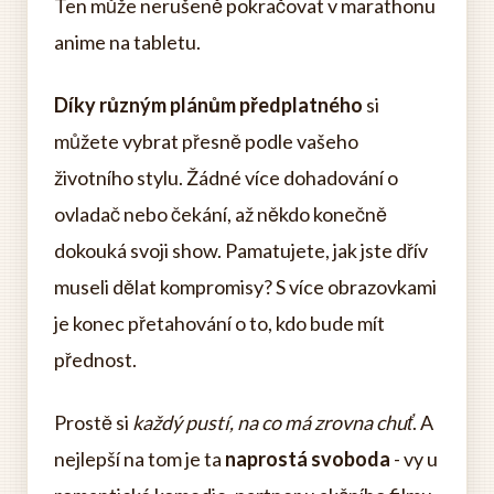
Ten může nerušeně pokračovat v marathonu
anime na tabletu.
Díky různým plánům předplatného
si
můžete vybrat přesně podle vašeho
životního stylu. Žádné více dohadování o
ovladač nebo čekání, až někdo konečně
dokouká svoji show. Pamatujete, jak jste dřív
museli dělat kompromisy? S více obrazovkami
je konec přetahování o to, kdo bude mít
přednost.
Prostě si
každý pustí, na co má zrovna chuť
. A
nejlepší na tom je ta
naprostá svoboda
- vy u