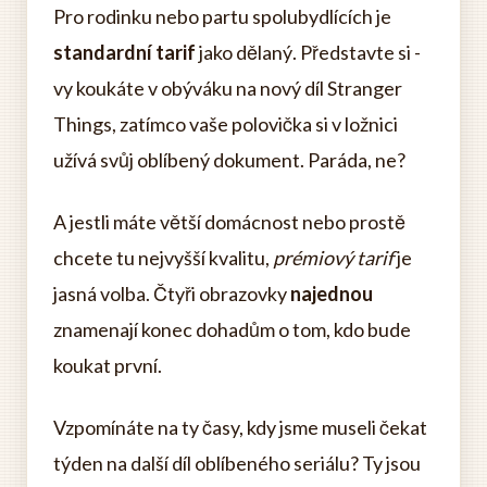
Pro rodinku nebo partu spolubydlících je
standardní tarif
jako dělaný. Představte si -
vy koukáte v obýváku na nový díl Stranger
Things, zatímco vaše polovička si v ložnici
užívá svůj oblíbený dokument. Paráda, ne?
A jestli máte větší domácnost nebo prostě
chcete tu nejvyšší kvalitu,
prémiový tarif
je
jasná volba. Čtyři obrazovky
najednou
znamenají konec dohadům o tom, kdo bude
koukat první.
Vzpomínáte na ty časy, kdy jsme museli čekat
týden na další díl oblíbeného seriálu? Ty jsou