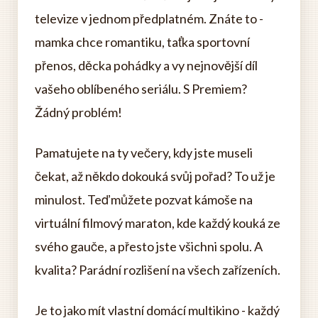
televize v jednom předplatném. Znáte to -
mamka chce romantiku, taťka sportovní
přenos, děcka pohádky a vy nejnovější díl
vašeho oblíbeného seriálu. S Premiem?
Žádný problém!
Pamatujete na ty večery, kdy jste museli
čekat, až někdo dokouká svůj pořad? To už je
minulost. Teď můžete pozvat kámoše na
virtuální filmový maraton, kde každý kouká ze
svého gauče, a přesto jste všichni spolu. A
kvalita? Parádní rozlišení na všech zařízeních.
Je to jako mít vlastní domácí multikino - každý