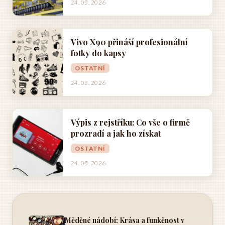
24. 05. 2026
Vivo X90 přináší profesionální
fotky do kapsy
OSTATNÍ
24. 05. 2026
Výpis z rejstříku: Co vše o firmě
prozradí a jak ho získat
OSTATNÍ
24. 05. 2026
Měděné nádobí: Krása a funkčnost v