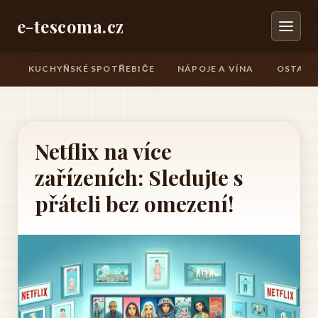
e-tescoma.cz
KUCHYŇSKÉ SPOTŘEBIČE
NÁPOJE A VÍNA
OSTATN
Netflix na více
zařízeních: Sledujte s
přáteli bez omezení!