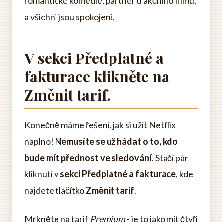
romantické komedie, partner u akčního filmu,
a všichni jsou spokojení.
V sekci Předplatné a
fakturace klikněte na
Změnit tarif.
Konečně máme řešení, jak si užít Netflix
naplno!
Nemusíte se už hádat o to, kdo
bude mít přednost ve sledování
. Stačí pár
kliknutí v
sekci Předplatné a fakturace
, kde
najdete tlačítko
Změnit tarif
.
Mrkněte na tarif
Premium
- je to jako mít čtyři