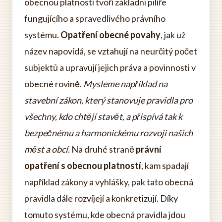
obecnou platností tvoří základní pilíře
fungujícího a spravedlivého právního
systému.
Opatření obecné povahy
, jak už
název napovídá, se vztahují na neurčitý počet
subjektů a upravují jejich práva a povinnosti v
obecné rovině.
Mysleme například na
stavební zákon, který stanovuje pravidla pro
všechny, kdo chtějí stavět, a přispívá tak k
bezpečnému a harmonickému rozvoji našich
měst a obcí
. Na druhé straně
právní
opatření s obecnou platností
, kam spadají
například zákony a vyhlášky, pak tato obecná
pravidla dále rozvíjejí a konkretizují. Díky
tomuto systému, kde obecná pravidla jdou