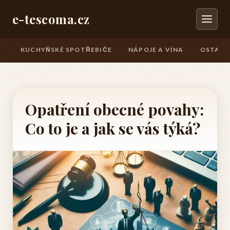
e-tescoma.cz
KUCHYŇSKÉ SPOTŘEBIČE
NÁPOJE A VÍNA
OSTATN
Opatření obecné povahy:
Co to je a jak se vás týká?