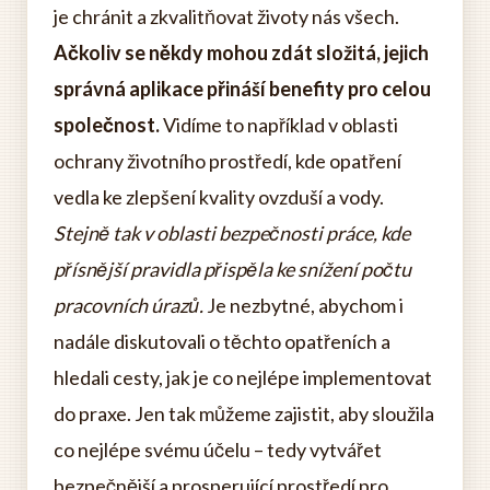
je chránit a zkvalitňovat životy nás všech.
Ačkoliv se někdy mohou zdát složitá, jejich
správná aplikace přináší benefity pro celou
společnost.
Vidíme to například v oblasti
ochrany životního prostředí, kde opatření
vedla ke zlepšení kvality ovzduší a vody.
Stejně tak v oblasti bezpečnosti práce, kde
přísnější pravidla přispěla ke snížení počtu
pracovních úrazů.
Je nezbytné, abychom i
nadále diskutovali o těchto opatřeních a
hledali cesty, jak je co nejlépe implementovat
do praxe. Jen tak můžeme zajistit, aby sloužila
co nejlépe svému účelu – tedy vytvářet
bezpečnější a prosperující prostředí pro