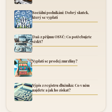
Sociální podnikání: Dobrý skutek,
který se vyplatí
Daň z příjmu OSVČ: Co potřebujete
vědět?
Vyplatí se prodej zmrzliny?
Výpis z registru dlužníků: Co v něm
najdete a jak ho získat?