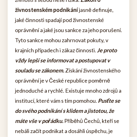
živnostenském podnikání
jasně definuje,
jaké činnosti spadají pod živnostenské
oprávnění a jaké jsou sankce za jeho porušení.
Tyto sankce mohou zahrnovat pokuty, v
krajních případech i zákaz činnosti.
Je proto
vždy lepší se informovat a postupovat v
souladu se zákonem.
Získání živnostenského
oprávnění je v České republice poměrně
jednoduché a rychlé. Existuje mnoho zdrojů a
institucí, které vám s tím pomohou.
Pusťte se
do svého podnikání s klidem a jistotou, že
máte vše v pořádku.
Příběhů Čechů, kteří se
nebáli začít podnikat a dosáhli úspěchu, je