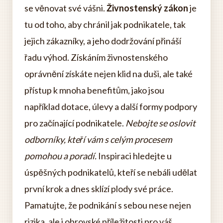
se věnovat své vášni.
Živnostenský zákon
je
tu od toho, aby chránil jak podnikatele, tak
jejich zákazníky, a jeho dodržování přináší
řadu výhod. Získáním živnostenského
oprávnění získáte nejen klid na duši, ale také
přístup k mnoha benefitům, jako jsou
například dotace, úlevy a další formy podpory
pro začínající podnikatele.
Nebojte se oslovit
odborníky, kteří vám s celým procesem
pomohou a poradí.
Inspiraci hledejte u
úspěšných podnikatelů, kteří se nebáli udělat
první krok a dnes sklízí plody své práce.
Pamatujte, že podnikání s sebou nese nejen
rizika, ale i obrovské příležitosti pro váš