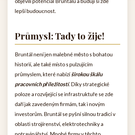
objevili potenciál Bruntálu a budují si zde
lepší budoucnost.
Průmysl: Tady to žije!
Bruntál není jen malebné město s bohatou
historií, ale také místo s pulzujícím
průmyslem, které nabízí
širokou škálu
pracovních příležitostí
. Díky strategické
poloze a rozvíjející se infrastruktuře se zde
daří jak zavedeným firmám, tak i novým
investorům. Bruntál se pyšní silnou tradicí v
oblasti strojírenství, elektrotechniky a
potravinářství. Mnohé firmy v těchto