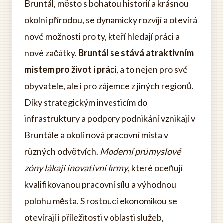
Bruntál, město s bohatou historií a krásnou
okolní přírodou, se dynamicky rozvíjí a otevírá
nové možnosti pro ty, kteří hledají práci a
nové začátky.
Bruntál se stává atraktivním
místem pro život i práci
, a to nejen pro své
obyvatele, ale i pro zájemce z jiných regionů.
Díky strategickým investicím do
infrastruktury a podpory podnikání vznikají v
Bruntále a okolí nová pracovní místa v
různých odvětvích.
Moderní průmyslové
zóny lákají inovativní firmy
, které oceňují
kvalifikovanou pracovní sílu a výhodnou
polohu města. S rostoucí ekonomikou se
otevírají i příležitosti v oblasti služeb,