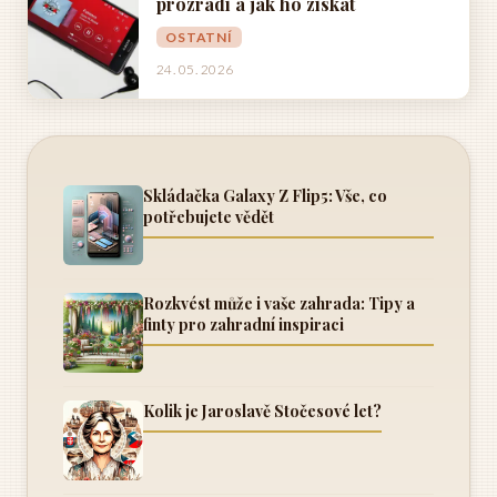
prozradí a jak ho získat
OSTATNÍ
24. 05. 2026
Skládačka Galaxy Z Flip5: Vše, co
potřebujete vědět
Rozkvést může i vaše zahrada: Tipy a
finty pro zahradní inspiraci
Kolik je Jaroslavě Stočesové let?