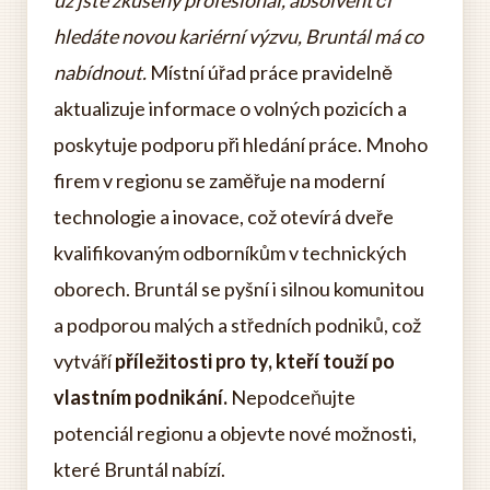
už jste zkušený profesionál, absolvent či
hledáte novou kariérní výzvu, Bruntál má co
nabídnout.
Místní úřad práce pravidelně
aktualizuje informace o volných pozicích a
poskytuje podporu při hledání práce. Mnoho
firem v regionu se zaměřuje na moderní
technologie a inovace, což otevírá dveře
kvalifikovaným odborníkům v technických
oborech. Bruntál se pyšní i silnou komunitou
a podporou malých a středních podniků, což
vytváří
příležitosti pro ty, kteří touží po
vlastním podnikání.
Nepodceňujte
potenciál regionu a objevte nové možnosti,
které Bruntál nabízí.