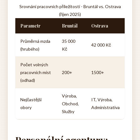
Srovnání pracovních příležitostí - Bruntál vs. Ostrava
(říjen 2025)
Parametr
Bruntál
Ostrava
Průměrná mzda
35 000
42 000 Kč
(hrubého)
Kč
Počet volných
pracovních míst
200+
1500+
(odhad)
Výroba,
Nejčastější
IT, Výroba,
Obchod,
obory
Administrativa
Služby