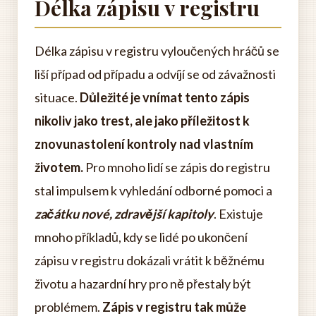
Délka zápisu v registru
Délka zápisu v registru vyloučených hráčů se
liší případ od případu a odvíjí se od závažnosti
situace.
Důležité je vnímat tento zápis
nikoliv jako trest, ale jako příležitost k
znovunastolení kontroly nad vlastním
životem.
Pro mnoho lidí se zápis do registru
stal impulsem k vyhledání odborné pomoci a
začátku nové, zdravější kapitoly
. Existuje
mnoho příkladů, kdy se lidé po ukončení
zápisu v registru dokázali vrátit k běžnému
životu a hazardní hry pro ně přestaly být
problémem.
Zápis v registru tak může