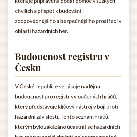
která je připravena podat pomoc v těžkých
chvílích a přispět k budování
zodpovědnějšího a bezpečnějšího prostředí v
oblasti hazardních her.
Budoucnost registru v
Česku
V České republice se rýsuje nadějná
budoucnost pro registr vyloučených hráčů,
který představuje klíčový nástroj v boji proti
hazardní závislosti. Tento seznam hráčů,
kterým bylo zakázáno účastnit se hazardních
her, má potenciál chránit nejenom samotné