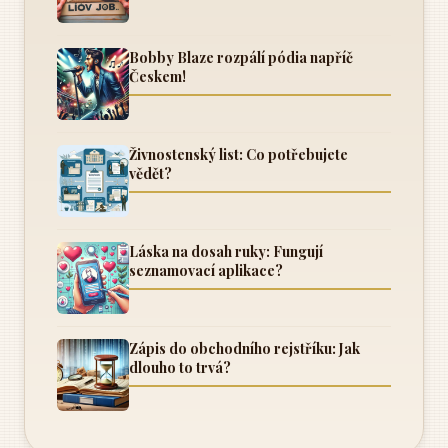
Bobby Blaze rozpálí pódia napříč
Českem!
Živnostenský list: Co potřebujete
vědět?
Láska na dosah ruky: Fungují
seznamovací aplikace?
Zápis do obchodního rejstříku: Jak
dlouho to trvá?