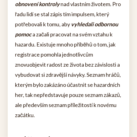
obnovení kontroly
nad vlastním životem. Pro
řadu lidí se stal zápis tím impulsem, který
potřebovali k tomu, aby
vyhledali odbornou
pomoc
a začali pracovat na svém vztahu k
hazardu. Existuje mnoho příběhů o tom, jak
registrace pomohla jednotlivcům
znovuobjevit radost ze života bez závislosti a
vybudovat si zdravější návyky. Seznam hráčů,
kterým bylo zakázáno účastnit se hazardních
her, tak nepředstavuje pouze seznam zákazů,
ale především seznam příležitostí k novému
začátku.