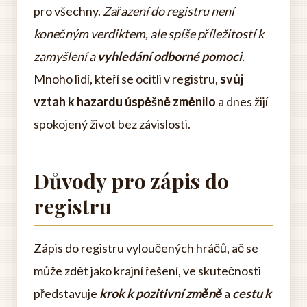
pro všechny.
Zařazení do registru není
konečným verdiktem, ale spíše příležitostí k
zamyšlení a
vyhledání odborné pomoci
.
Mnoho lidí, kteří se ocitli v registru,
svůj
vztah k hazardu úspěšně změnilo
a dnes žijí
spokojený život bez závislosti.
Důvody pro zápis do
registru
Zápis do registru vyloučených hráčů, ač se
může zdět jako krajní řešení, ve skutečnosti
představuje
krok k pozitivní změně
a
cestu k