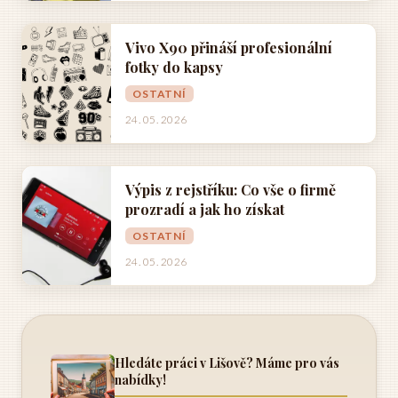
Vivo X90 přináší profesionální
fotky do kapsy
OSTATNÍ
24. 05. 2026
Výpis z rejstříku: Co vše o firmě
prozradí a jak ho získat
OSTATNÍ
24. 05. 2026
Hledáte práci v Lišově? Máme pro vás
nabídky!