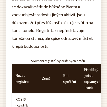
se dokázali vrátit do běžného života a
znovuobjevit radost z jiných aktivit, jsou
důkazem, že i přes těžkosti existuje světlo na
konci tunelu. Registr tak nepředstavuje
konečnou stanici, ale spíše odrazový můstek
k lepší budoucnosti.
Srovnání registrů vyloučených hráčů
Přibližný
Název
Rok
počet
Země
registru
spuštění
zapsaných
hráčů
ROBIS
(Rejstřík