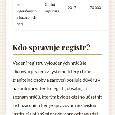
osob
Česká
2017
70 000+
vyloučených
republika
z hazardních
her)
Kdo spravuje registr?
Vedení registru vyloučených hráčů je
klíčovým prvkem v systému, který chrání
zranitelné osoby a zároveň posiluje důvěru v
hazardní hry. Tento registr, obsahující
seznam hráčů, kterým bylo zakázáno účastnit
se hazardních her, je spravován nezávislou
institucí s přísnými pravidly pro ochranu dat.