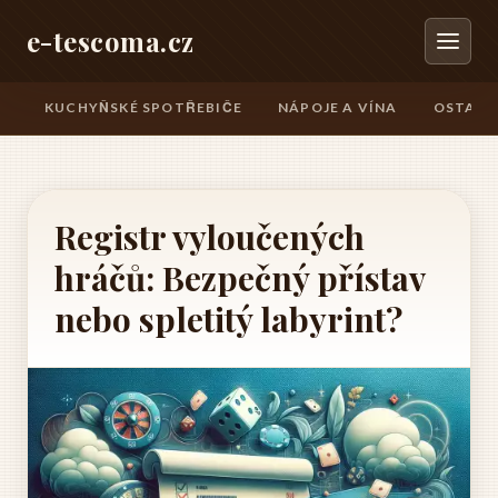
e-tescoma.cz
KUCHYŇSKÉ SPOTŘEBIČE
NÁPOJE A VÍNA
OSTATN
Registr vyloučených
hráčů: Bezpečný přístav
nebo spletitý labyrint?