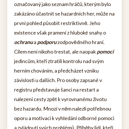
označovaný jako seznam hráčů, kterým bylo
zakázáno účastnit se hazardních her, může na
první pohled působit restriktivně. Jeho
existence však pramení z hluboké snahy o
ochranu
a
podporu
zodpovědného hraní.
Cílem není nikoho trestat, ale naopak
pomoci
jedincům, kteří ztratili kontrolu nad svým
herním chováním, a předcházet vzniku
závislosti u dalších. Pro osoby zapsané v
registru představuje šanci na restart a
nalezení cesty zpět k vyrovnanému životu
bez hazardu. Mnozí v něm nalezli potřebnou
oporu a motivaci k vyhledání odborné pomoci
a zvládnutí svých problémů. Příběhy lidí, kteří