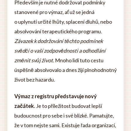
Především je nutné dodržovat podmínky
stanovené pro výmaz, ať už se jedná
o uplynutí určité lhůty, splacení dluhů, nebo
absolvování terapeutického programu.
Závazek k dodržování těchto podmínek
svědčí o vaší zodpovědnosti a odhodlání
změnit svůj život.
Mnoho lidí tuto cestu
úspěšně absolvovalo a dnes žijí plnohodnotný
život bez hazardu.
Výmaz z registru představuje nový
začátek.
Je to příležitost budovat lepší
budoucnost pro sebe i své blízké. Pamatujte,
že v tom nejste sami. Existuje řada organizací,