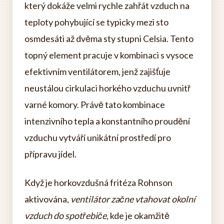
který dokáže velmi rychle zahřát vzduch na
teploty pohybující se typicky mezi sto
osmdesáti až dvěma sty stupni Celsia. Tento
topný element pracuje v kombinaci s vysoce
efektivním ventilátorem, jenž zajišťuje
neustálou cirkulaci horkého vzduchu uvnitř
varné komory. Právě tato kombinace
intenzivního tepla a konstantního proudění
vzduchu vytváří unikátní prostředí pro
přípravu jídel.
Když je horkovzdušná fritéza Rohnson
aktivována,
ventilátor začne vtahovat okolní
vzduch do spotřebiče
, kde je okamžitě