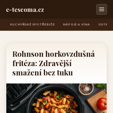
e-tescoma.cz
KUCHYŇSKÉ SPOTŘEBIČE
NÁPOJE A VÍNA
OSTATN
Rohnson horkovzdušná
fritéza: Zdravější
smažení bez tuku