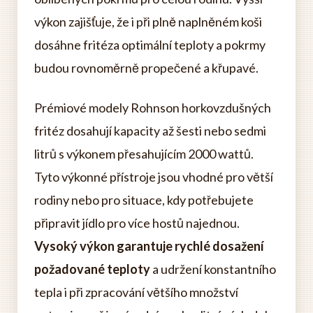
výkon zajišťuje, že i při plně naplněném koši
dosáhne fritéza optimální teploty a pokrmy
budou rovnoměrně propečené a křupavé.
Prémiové modely Rohnson horkovzdušných
fritéz dosahují kapacity až šesti nebo sedmi
litrů s výkonem přesahujícím 2000 wattů.
Tyto výkonné přístroje jsou vhodné pro větší
rodiny nebo pro situace, kdy potřebujete
připravit jídlo pro více hostů najednou.
Vysoký výkon garantuje rychlé dosažení
požadované teploty
a udržení konstantního
tepla i při zpracování většího množství