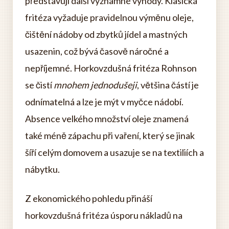
představují další významné výhody. Klasická
fritéza vyžaduje pravidelnou výměnu oleje,
čištění nádoby od zbytků jídel a mastných
usazenin, což bývá časově náročné a
nepříjemné. Horkovzdušná fritéza Rohnson
se čistí
mnohem jednodušeji
, většina částí je
odnímatelná a lze je mýt v myčce nádobí.
Absence velkého množství oleje znamená
také méně zápachu při vaření, který se jinak
šíří celým domovem a usazuje se na textiliích a
nábytku.
Z ekonomického pohledu přináší
horkovzdušná fritéza úsporu nákladů na