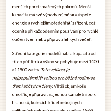
menších porcí smažených pokrmů. Menší
kapacita má své výhody zejména v úspoře
energie a rychlejším předehřátí zařízení, což
oceníte při každodenním používání pro rychlé
občerstvení nebo přípravu lehkých večeří.
Střední kategorie modelů nabízí kapacitu od
tří do pěti litrů a výkon se pohybuje mezi 1400
až 1800 watty.
Tato velikost je
nejpopulárnější volbou pro běžné rodiny se
třemi až čtyřmi členy
. Větší objem koše
umožňuje připravit najednou kompletní porci
hranolků, kuřecích křídel nebo jiných
oblíbených pokrmů pro celou rodinu. Vyšší