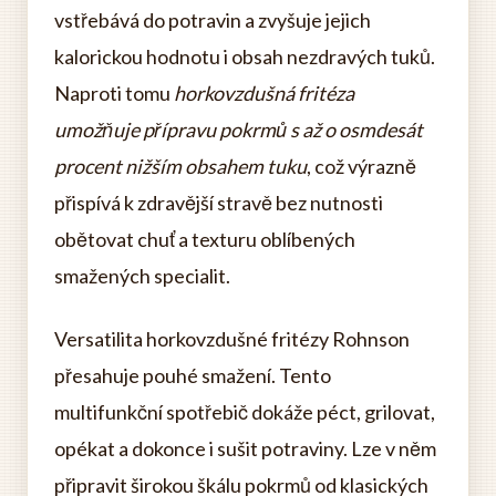
vstřebává do potravin a zvyšuje jejich
kalorickou hodnotu i obsah nezdravých tuků.
Naproti tomu
horkovzdušná fritéza
umožňuje přípravu pokrmů s až o osmdesát
procent nižším obsahem tuku
, což výrazně
přispívá k zdravější stravě bez nutnosti
obětovat chuť a texturu oblíbených
smažených specialit.
Versatilita horkovzdušné fritézy Rohnson
přesahuje pouhé smažení. Tento
multifunkční spotřebič dokáže péct, grilovat,
opékat a dokonce i sušit potraviny. Lze v něm
připravit širokou škálu pokrmů od klasických