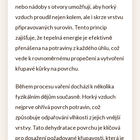
nebo nádoby s otvory umožňují, aby horký
vzduch proudil nejen kolem, ale i skrze vrstvu
připravovaných surovin. Tento princip
zajišťuje, že tepelná energie je efektivně
přenášena na potraviny z každého úhlu, což
vede k rovnoměrnému propečení a vytvoření
křupavé kůrky na povrchu.
Během procesu vaření dochází k několika
fyzikálním dějům současně. Horký vzduch
nejprve ohřívá povrch potravin, což
způsobuje odpařování vlhkosti z jejich vnější
vrstvy. Tato dehydratace povrchu je klíčová
pro dosažení požadované křupavosti, která je