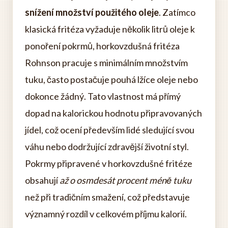
snížení množství použitého oleje
. Zatímco
klasická fritéza vyžaduje několik litrů oleje k
ponoření pokrmů, horkovzdušná fritéza
Rohnson pracuje s minimálním množstvím
tuku, často postačuje pouhá lžíce oleje nebo
dokonce žádný. Tato vlastnost má přímý
dopad na kalorickou hodnotu připravovaných
jídel, což ocení především lidé sledující svou
váhu nebo dodržující zdravější životní styl.
Pokrmy připravené v horkovzdušné fritéze
obsahují
až o osmdesát procent méně tuku
než při tradičním smažení, což představuje
významný rozdíl v celkovém příjmu kalorií.