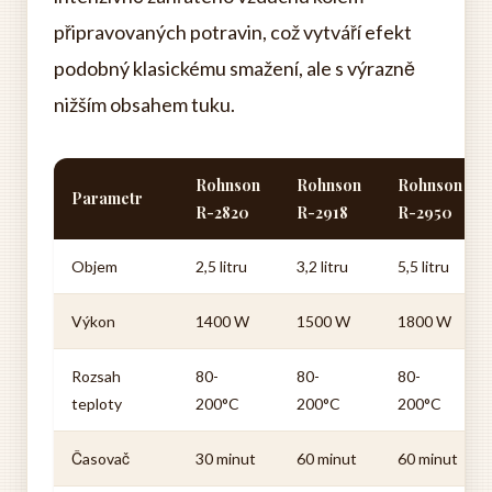
připravovaných potravin, což vytváří efekt
podobný klasickému smažení, ale s výrazně
nižším obsahem tuku.
Rohnson
Rohnson
Rohnson
Parametr
R-2820
R-2918
R-2950
Objem
2,5 litru
3,2 litru
5,5 litru
Výkon
1400 W
1500 W
1800 W
Rozsah
80-
80-
80-
teploty
200°C
200°C
200°C
Časovač
30 minut
60 minut
60 minut