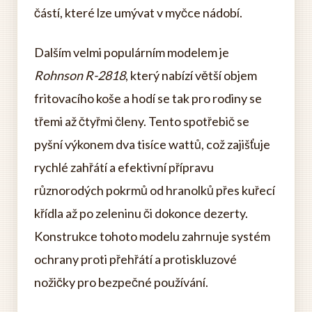
částí, které lze umývat v myčce nádobí.
Dalším velmi populárním modelem je
Rohnson R-2818
, který nabízí větší objem
fritovacího koše a hodí se tak pro rodiny se
třemi až čtyřmi členy. Tento spotřebič se
pyšní výkonem dva tisíce wattů, což zajišťuje
rychlé zahřátí a efektivní přípravu
různorodých pokrmů od hranolků přes kuřecí
křídla až po zeleninu či dokonce dezerty.
Konstrukce tohoto modelu zahrnuje systém
ochrany proti přehřátí a protiskluzové
nožičky pro bezpečné používání.