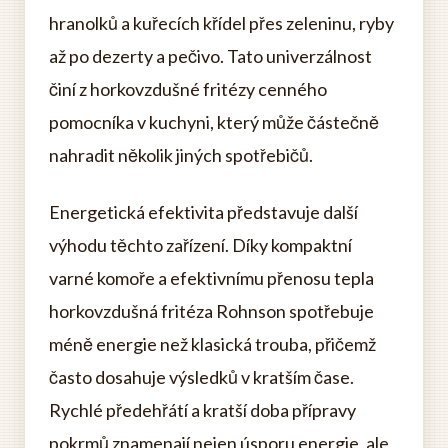
hranolků a kuřecích křídel přes zeleninu, ryby
až po dezerty a pečivo. Tato univerzálnost
činí z horkovzdušné fritézy cenného
pomocníka v kuchyni, který může částečně
nahradit několik jiných spotřebičů.
Energetická efektivita představuje další
výhodu těchto zařízení. Díky kompaktní
varné komoře a efektivnímu přenosu tepla
horkovzdušná fritéza Rohnson spotřebuje
méně energie než klasická trouba, přičemž
často dosahuje výsledků v kratším čase.
Rychlé předehřátí a kratší doba přípravy
pokrmů znamenají nejen úsporu energie, ale