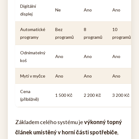
Digitální
Ne
Ano
Ano
displej
Automatické
Bez
8
10
programy
programů
programů
programů
Odnímatelný
Ano
Ano
Ano
koš
Mytí v myčce
Ano
Ano
Ano
Cena
1 500 Kč
2 200 Kč
3 200 Kč
(přibližně)
Základem celého systému je
výkonný topný
článek umístěný v horní části spotřebiče
,