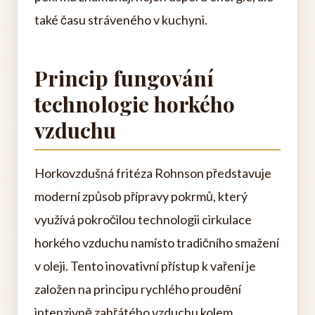
také času stráveného v kuchyni.
Princip fungování
technologie horkého
vzduchu
Horkovzdušná fritéza Rohnson představuje
moderní způsob přípravy pokrmů, který
využívá pokročilou technologii cirkulace
horkého vzduchu namísto tradičního smažení
v oleji. Tento inovativní přístup k vaření je
založen na principu rychlého proudění
intenzivně zahřátého vzduchu kolem