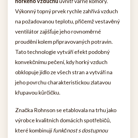
horkého vzduchu
uvnitř varné komory.
Výkonný topný prvek rychle zahřívá vzduch
na požadovanou teplotu, přičemž vestavěný
ventilátor zajišťuje jeho rovnoměrné
proudění kolem připravovaných potravin.
Tato technologie vytváří efekt podobný
konvekčnímu pečení, kdy horký vzduch
obklopuje jídlo ze všech stran a vytváří na
jeho povrchu charakteristickou zlatavou
křupavou kůrčičku.
Značka Rohnson se etablovala na trhu jako
výrobce kvalitních domácích spotřebičů,
které kombinují
funkčnost s dostupnou