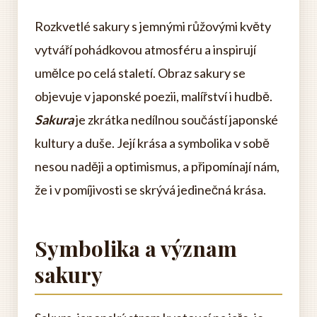
Rozkvetlé sakury s jemnými růžovými květy
vytváří pohádkovou atmosféru a inspirují
umělce po celá staletí. Obraz sakury se
objevuje v japonské poezii, malířství i hudbě.
Sakura
je zkrátka nedílnou součástí japonské
kultury a duše. Její krása a symbolika v sobě
nesou naději a optimismus, a připomínají nám,
že i v pomíjivosti se skrývá jedinečná krása.
Symbolika a význam
sakury