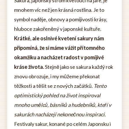
Sakura, japonský strom kvetoucí na jaře, je
mnohem víc než jen krásná rostlina. Je to
symbol naděje, obnovy a pomíjivosti krásy,
hluboce zakořeněný v japonské kultuře.
Krátké, ale oslnivé kvetení sakury nám
připomíná, že si máme vážit přítomného
okamžiku a nacházet radost v pomíjivé
kráse života.
Stejně jako se sakura každý rok
znovu obrozuje, i my můžeme překonat
těžkosti a těšit se z nových začátků.
Tento
optimistický pohled na život inspiroval
mnoho umělců, básníků a hudebníků, kteří v
sakurách nacházejí nekonečnou inspiraci.
Festivaly sakur, konané po celém Japonsku i