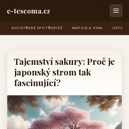
e-tescoma.cz
KUCHYŇSKÉ SPOTŘEBIČE
NÁPOJE A VÍNA
OSTATN
Tajemství sakury: Proč je
japonský strom tak
fascinující?