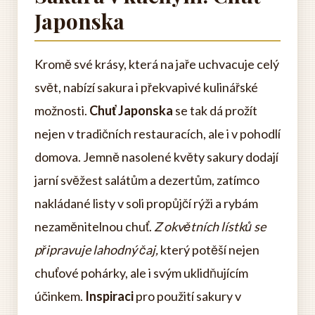
Japonska
Kromě své krásy, která na jaře uchvacuje celý
svět, nabízí sakura i překvapivé kulinářské
možnosti.
Chuť Japonska
se tak dá prožít
nejen v tradičních restauracích, ale i v pohodlí
domova. Jemně nasolené květy sakury dodají
jarní svěžest salátům a dezertům, zatímco
nakládané listy v soli propůjčí rýži a rybám
nezaměnitelnou chuť.
Z okvětních lístků se
připravuje lahodný čaj,
který potěší nejen
chuťové pohárky, ale i svým uklidňujícím
účinkem.
Inspiraci
pro použití sakury v