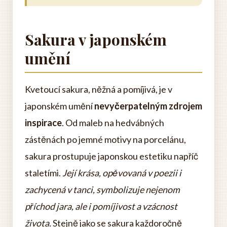
Sakura v japonském
umění
Kvetoucí sakura, něžná a pomíjivá, je v
japonském umění
nevyčerpatelným zdrojem
inspirace
. Od maleb na hedvábných
zástěnách po jemné motivy na porcelánu,
sakura prostupuje japonskou estetiku napříč
staletími.
Její krása, opěvovaná v poezii i
zachycená v tanci, symbolizuje nejenom
příchod jara, ale i pomíjivost a vzácnost
života.
Stejně jako se sakura každoročně