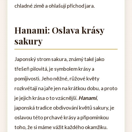
chladné zimě a ohlašují příchod jara.
Hanami: Oslava krásy
sakury
Japonský strom sakura, známý také jako
třešeň pilovitá, je symbolem krásy a
pomíjivosti. Jeho něžné, růžové květy
rozkvétají na jaře jen na krátkou dobu, a proto
je jejich krása o to vzácnější.
Hanami
,
japonská tradice obdivování květů sakury, je
oslavou této prchavé krásy a připomínkou
toho, že si máme vážit každého okamžiku.