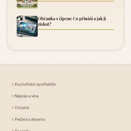
Občanka s čipem: Co přináší a jak ji
získat?
Kuchyňské spotřebiče
Nápoje a vína
Ostatní
Pečení a dezerty
Recepty