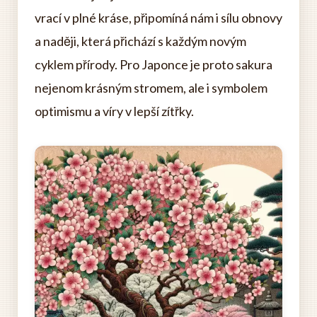
vrací v plné kráse, připomíná nám i sílu obnovy
a naději, která přichází s každým novým
cyklem přírody. Pro Japonce je proto sakura
nejenom krásným stromem, ale i symbolem
optimismu a víry v lepší zítřky.