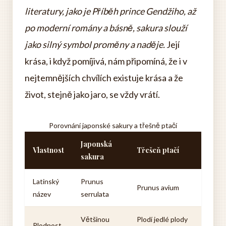
literatury, jako je Příběh prince Gendžiho, až
po moderní romány a básně, sakura slouží
jako silný symbol proměny a naděje.
Její
krása, i když pomíjivá, nám připomíná, že i v
nejtemnějších chvílích existuje krása a že
život, stejně jako jaro, se vždy vrátí.
Porovnání japonské sakury a třešně ptačí
Japonská
Vlastnost
Třešeň ptačí
sakura
Latinský
Prunus
Prunus avium
název
serrulata
Většinou
Plodí jedlé plody
Plodnost