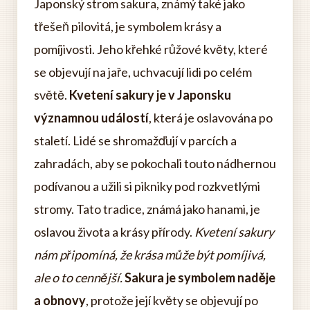
Japonský strom sakura, známý také jako
třešeň pilovitá, je symbolem krásy a
pomíjivosti. Jeho křehké růžové květy, které
se objevují na jaře, uchvacují lidi po celém
světě.
Kvetení sakury je v Japonsku
významnou událostí
, která je oslavována po
staletí. Lidé se shromažďují v parcích a
zahradách, aby se pokochali touto nádhernou
podívanou a užili si pikniky pod rozkvetlými
stromy. Tato tradice, známá jako hanami, je
oslavou života a krásy přírody.
Kvetení sakury
nám připomíná, že krása může být pomíjivá,
ale o to cennější.
Sakura je symbolem naděje
a obnovy
, protože její květy se objevují po