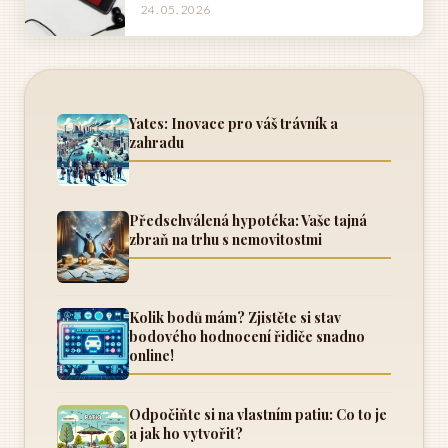
24. 05. 2026
Yates: Inovace pro váš trávník a
zahradu
Předschválená hypotéka: Vaše tajná
zbraň na trhu s nemovitostmi
Kolik bodů mám? Zjistěte si stav
bodového hodnocení řidiče snadno
online!
Odpočiňte si na vlastním patiu: Co to je
a jak ho vytvořit?