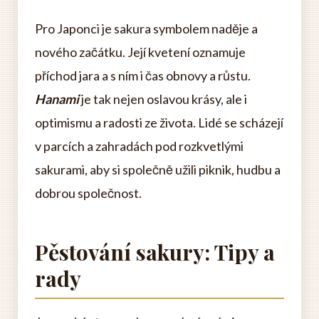
Pro Japonci je sakura symbolem naděje a
nového začátku. Její kvetení oznamuje
příchod jara a s ním i čas obnovy a růstu.
Hanami
je tak nejen oslavou krásy, ale i
optimismu a radosti ze života. Lidé se scházejí
v parcích a zahradách pod rozkvetlými
sakurami, aby si společně užili piknik, hudbu a
dobrou společnost.
Pěstování sakury: Tipy a
rady