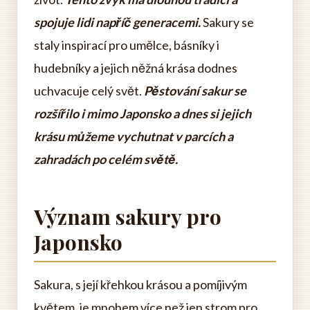
spojuje lidi napříč generacemi.
Sakury se
staly inspirací pro umělce, básníky i
hudebníky a jejich něžná krása dodnes
uchvacuje celý svět.
Pěstování sakur se
rozšířilo i mimo Japonsko a dnes si jejich
krásu můžeme vychutnat v parcích a
zahradách po celém světě.
Význam sakury pro
Japonsko
Sakura, s její křehkou krásou a pomíjivým
květem, je mnohem více než jen strom pro