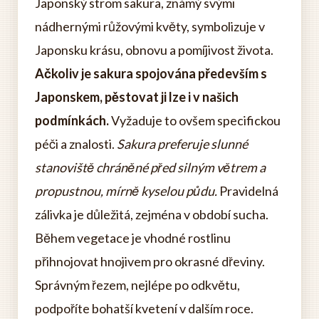
Japonský strom sakura, známý svými
nádhernými růžovými květy, symbolizuje v
Japonsku krásu, obnovu a pomíjivost života.
Ačkoliv je sakura spojována především s
Japonskem, pěstovat ji lze i v našich
podmínkách.
Vyžaduje to ovšem specifickou
péči a znalosti.
Sakura preferuje slunné
stanoviště chráněné před silným větrem a
propustnou, mírně kyselou půdu.
Pravidelná
zálivka je důležitá, zejména v období sucha.
Během vegetace je vhodné rostlinu
přihnojovat hnojivem pro okrasné dřeviny.
Správným řezem, nejlépe po odkvětu,
podpoříte bohatší kvetení v dalším roce.