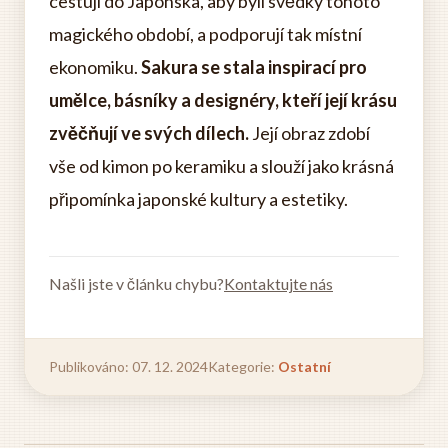
cestují do Japonska, aby byli svědky tohoto
magického období, a podporují tak místní
ekonomiku.
Sakura se stala inspirací pro
umělce, básníky a designéry, kteří její krásu
zvěčňují ve svých dílech.
Její obraz zdobí
vše od kimon po keramiku a slouží jako krásná
připomínka japonské kultury a estetiky.
Našli jste v článku chybu?
Kontaktujte nás
Publikováno: 07. 12. 2024
Kategorie:
Ostatní