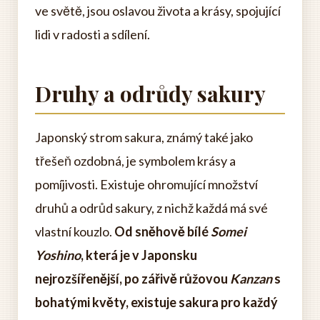
ve světě, jsou oslavou života a krásy, spojující
lidi v radosti a sdílení.
Druhy a odrůdy sakury
Japonský strom sakura, známý také jako
třešeň ozdobná, je symbolem krásy a
pomíjivosti. Existuje ohromující množství
druhů a odrůd sakury, z nichž každá má své
vlastní kouzlo.
Od sněhově bílé
Somei
Yoshino
, která je v Japonsku
nejrozšířenější, po zářivě růžovou
Kanzan
s
bohatými květy, existuje sakura pro každý