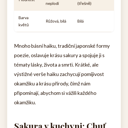
neplodí
(třešně)
Barva
Růžová, bílá
Bílá
květů
Mnoho básní haiku, tradiční japonské formy
poezie, oslavuje krásu sakury a spojuje ji s
tématy lásky, života a smrti. Krátké, ale
výstižné verše haiku zachycují pomíjivost
okamžiku a krásu přírody, čímž nám
připomínají, abychom si vážili každého
okamžiku.
Sakura v kuchyni: Chuť