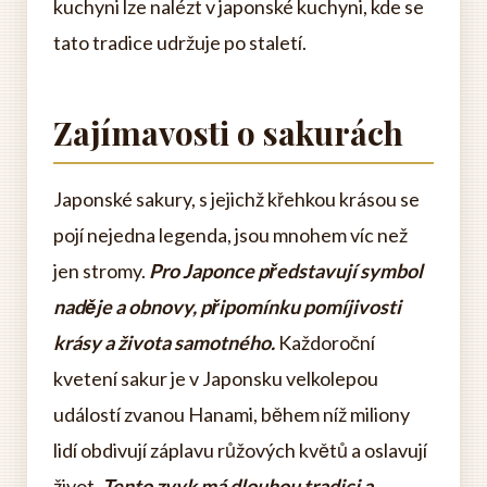
kuchyni lze nalézt v japonské kuchyni, kde se
tato tradice udržuje po staletí.
Zajímavosti o sakurách
Japonské sakury, s jejichž křehkou krásou se
pojí nejedna legenda, jsou mnohem víc než
jen stromy.
Pro Japonce představují symbol
naděje a obnovy, připomínku pomíjivosti
krásy a života samotného.
Každoroční
kvetení sakur je v Japonsku velkolepou
událostí zvanou Hanami, během níž miliony
lidí obdivují záplavu růžových květů a oslavují
život.
Tento zvyk má dlouhou tradici a