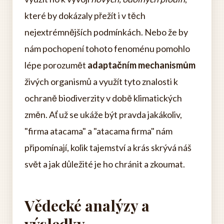
které by dokázaly přežít i v těch
nejextrémnějších podmínkách. Nebo že by
nám pochopení tohoto fenoménu pomohlo
lépe porozumět
adaptačním mechanismům
živých organismů a využít tyto znalosti k
ochraně biodiverzity v době klimatických
změn. Ať už se ukáže být pravda jakákoliv,
"firma atacama" a "atacama firma" nám
připomínají, kolik tajemství a krás skrývá náš
svět a jak důležité je ho chránit a zkoumat.
Vědecké analýzy a