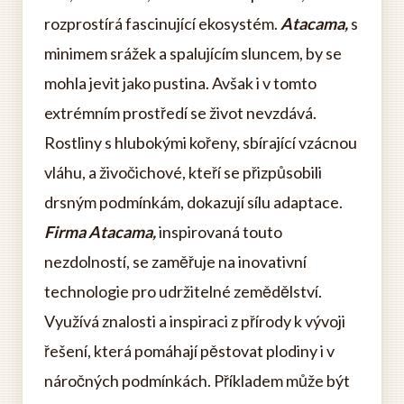
rozprostírá fascinující ekosystém.
Atacama,
s
minimem srážek a spalujícím sluncem, by se
mohla jevit jako pustina. Avšak i v tomto
extrémním prostředí se život nevzdává.
Rostliny s hlubokými kořeny, sbírající vzácnou
vláhu, a živočichové, kteří se přizpůsobili
drsným podmínkám, dokazují sílu adaptace.
Firma Atacama,
inspirovaná touto
nezdolností, se zaměřuje na inovativní
technologie pro udržitelné zemědělství.
Využívá znalosti a inspiraci z přírody k vývoji
řešení, která pomáhají pěstovat plodiny i v
náročných podmínkách. Příkladem může být