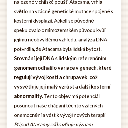
nalezené v chilské poušti Atacama, vrhla
světlo na vzácné genetické mutace spojené s
kosterní dysplazií. Ačkoli se původně
spekulovalo o mimozemském původu kvůli
jejímu neobvyklému vzhledu, analýza DNA
potvrdila, že Atacama byla lidská bytost.
Srovnání její DNA s lidským referenčním
genomem odhalilo variace v genech, které
regulují vývoj kostí a chrupavek, což
vysvětluje její malý vzrůst a další kosterní
abnormality.
Tento objev má potenciál
posunout naše chápání těchto vzácných
onemocnění a vést k vývoji nových terapií.
Případ Atacamy zdůrazňuje význam