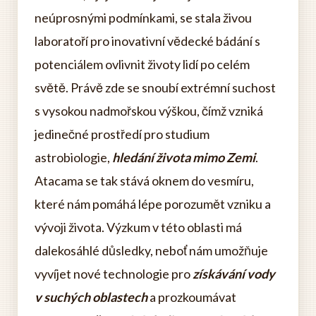
neúprosnými podmínkami, se stala živou
laboratoří pro inovativní vědecké bádání s
potenciálem ovlivnit životy lidí po celém
světě. Právě zde se snoubí extrémní suchost
s vysokou nadmořskou výškou, čímž vzniká
jedinečné prostředí pro studium
astrobiologie,
hledání života mimo Zemi
.
Atacama se tak stává oknem do vesmíru,
které nám pomáhá lépe porozumět vzniku a
vývoji života. Výzkum v této oblasti má
dalekosáhlé důsledky, neboť nám umožňuje
vyvíjet nové technologie pro
získávání vody
v suchých oblastech
a prozkoumávat