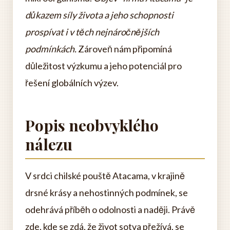
důkazem síly života a jeho schopnosti
prospívat i v těch nejnáročnějších
podmínkách.
Zároveň nám připomíná
důležitost výzkumu a jeho potenciál pro
řešení globálních výzev.
Popis neobvyklého
nálezu
V srdci chilské pouště Atacama, v krajině
drsné krásy a nehostinných podmínek, se
odehrává příběh o odolnosti a naději. Právě
zde, kde se zdá, že život sotva přežívá, se