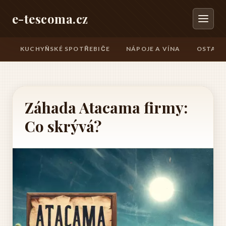
e-tescoma.cz
KUCHYŇSKÉ SPOTŘEBIČE
NÁPOJE A VÍNA
OSTATN
Záhada Atacama firmy:
Co skrývá?