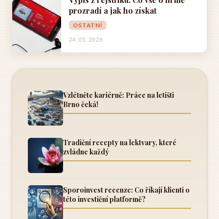
prozradí a jak ho získat
OSTATNÍ
24. 05. 2026
Vzlétněte kariérně: Práce na letišti
Brno čeká!
Tradiční recepty na lektvary, které
zvládne každý
Sporoinvest recenze: Co říkají klienti o
této investiční platformě?