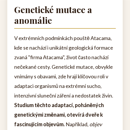
Genetické mutace a
anomálie
V extrémních podmínkách pouště Atacama,
kde se nachází i unikátní geologická formace
zvaná "firma Atacama", život často nachází
nečekané cesty. Genetické mutace, obvykle
vnímány s obavami, zde hrají klíčovou roli v
adaptaci organismů na extrémní sucho,
intenzivní sluneční záření a nedostatek živin.
Studium těchto adaptací, poháněných
genetickými změnami, otevírá dveře k
fascinujícím objevům.
Například,
objev