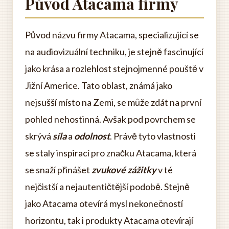
Původ Atacama firmy
Původ názvu firmy Atacama, specializující se
na audiovizuální techniku, je stejně fascinující
jako krása a rozlehlost stejnojmenné pouště v
Jižní Americe. Tato oblast, známá jako
nejsušší místo na Zemi, se může zdát na první
pohled nehostinná. Avšak pod povrchem se
skrývá
síla
a
odolnost
. Právě tyto vlastnosti
se staly inspirací pro značku Atacama, která
se snaží přinášet
zvukové zážitky
v té
nejčistší a nejautentičtější podobě. Stejně
jako Atacama otevírá mysl nekonečností
horizontu, tak i produkty Atacama otevírají