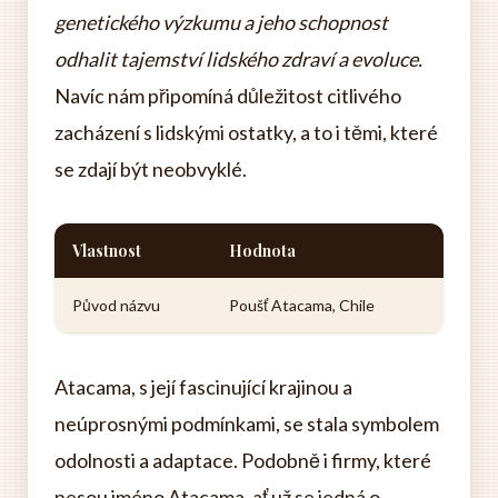
genetického výzkumu a jeho schopnost
odhalit tajemství lidského zdraví a evoluce.
Navíc nám připomíná důležitost citlivého
zacházení s lidskými ostatky, a to i těmi, které
se zdají být neobvyklé.
Vlastnost
Hodnota
Původ názvu
Poušť Atacama, Chile
Atacama, s její fascinující krajinou a
neúprosnými podmínkami, se stala symbolem
odolnosti a adaptace. Podobně i firmy, které
nesou jméno Atacama, ať už se jedná o