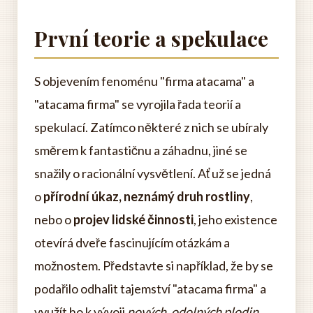
První teorie a spekulace
S objevením fenoménu "firma atacama" a
"atacama firma" se vyrojila řada teorií a
spekulací. Zatímco některé z nich se ubíraly
směrem k fantastičnu a záhadnu, jiné se
snažily o racionální vysvětlení. Ať už se jedná
o
přírodní úkaz, neznámý druh rostliny
,
nebo o
projev lidské činnosti
, jeho existence
otevírá dveře fascinujícím otázkám a
možnostem. Představte si například, že by se
podařilo odhalit tajemství "atacama firma" a
využít ho k vývoji
nových, odolných plodin
,