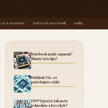
CE A PODNIKY
SVĚTOVÉ KUCHYNĚ
VAŘENÍ A TECHNIK
Notebook nejde zapnout?
Zkuste tyto tipy!
Nabíjení: Vše, co
potřebujete vědět
DPP Výpočet: Jak na to
jednoduše a bez chyb?