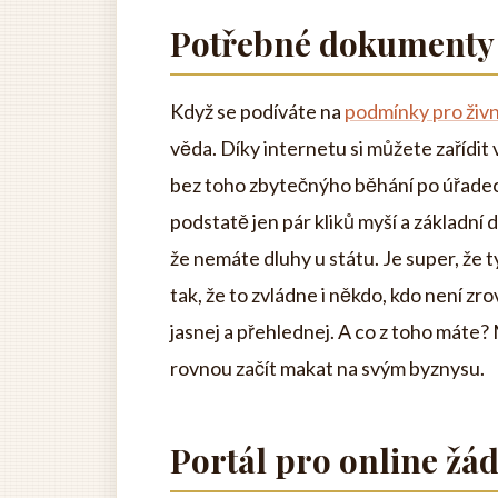
Potřebné dokumenty
Když se podíváte na
podmínky pro živn
věda. Díky internetu si můžete zařídit
bez toho zbytečnýho běhání po úřadech
podstatě jen pár kliků myší a základní 
že nemáte dluhy u státu. Je super, že 
tak, že to zvládne i někdo, kdo není zro
jasnej a přehlednej. A co z toho máte? 
rovnou začít makat na svým byznysu.
Portál pro online žád