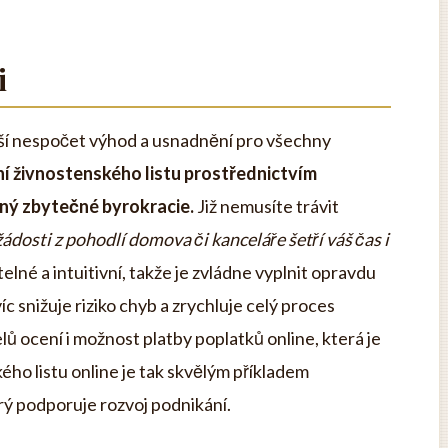
i
náší nespočet výhod a usnadnění pro všechny
ní živnostenského listu prostřednictvím
vený zbytečné byrokracie.
Již nemusíte trávit
žádosti z pohodlí domova či kanceláře šetří váš čas i
elné a intuitivní, takže je zvládne vyplnit opravdu
c snižuje riziko chyb a zrychluje celý proces
lů ocení i možnost platby poplatků online, která je
ého listu online je tak skvělým příkladem
ý podporuje rozvoj podnikání.