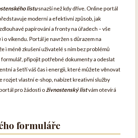
ostenského listu
snazší než kdy dříve. Online portál
představuje moderní a efektivní způsob, jak
 zdlouhavé papírování a fronty na úřadech – vše
 i o víkendu. Portál je navržen s důrazem na
kže i méně zkušení uživatelé s ním bez problémů
e formulář, připojit potřebné dokumenty a odeslat
entní a šetří váš čas i energii, které můžete věnovat
e rozjet vlastní e-shop, nabízet kreativní služby
portál pro žádosti o
živnostenský list
vám otevírá
kého formuláře