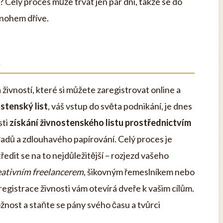
í? Celý proces může trvat jen pár dní, takže se do
nohem dříve.
u
 živností, které si můžete zaregistrovat online a
stenský list
, váš vstup do světa podnikání, je dnes
sti
získání živnostenského listu prostřednictvím
dů a zdlouhavého papírování. Celý proces je
edit se na to nejdůležitější – rozjezd vašeho
eativním freelancerem
, šikovným řemeslníkem nebo
egistrace živnosti vám otevírá dveře k vašim cílům.
nost a staňte se pány svého času a tvůrci