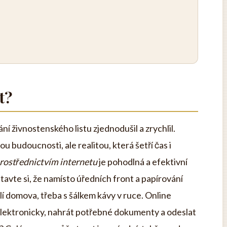
t?
ání živnostenského listu zjednodušil a zrychlil.
u budoucnosti, ale realitou, která šetří čas i
prostřednictvím internetu
je pohodlná a efektivní
stavte si, že namísto úředních front a papírování
í domova, třeba s šálkem kávy v ruce. Online
elektronicky, nahrát potřebné dokumenty a odeslat