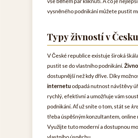
vše během pár kliknutí. A co je nejlepš
vysněného podnikání můžete pustit m
Typy živností v Česk
V České republice existuje široká škála
pustit se do vlastního podnikání.
Živno
dostupnější než kdy dříve. Díky možno
internetu
odpadá nutnost návštěvy úřa
rychlý, efektivní a umožňuje vám soustř
podnikání. Ať už sníte o tom, stát se
kr
třeba úspěšným konzultantem, online r
Využijte tuto moderní a dostupnou mož
vlastního úspěchu.