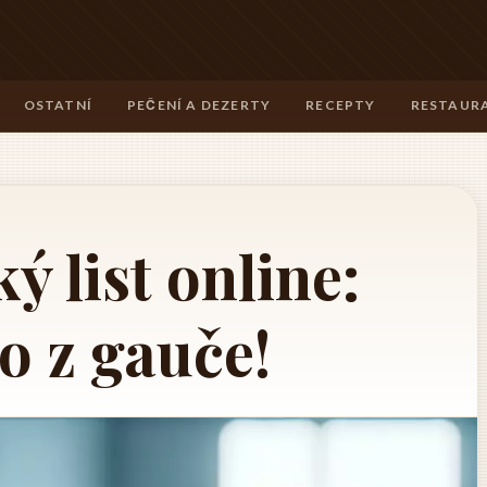
OSTATNÍ
PEČENÍ A DEZERTY
RECEPTY
RESTAURA
ý list online:
ho z gauče!