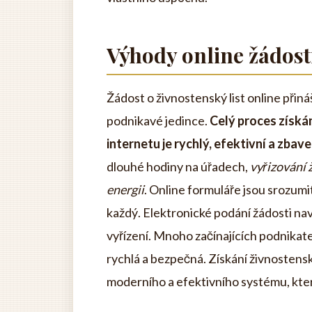
Výhody online žádost
Žádost o živnostenský list online při
podnikavé jedince.
Celý proces získá
internetu je rychlý, efektivní a zba
dlouhé hodiny na úřadech,
vyřizování 
energii
. Online formuláře jsou srozumit
každý. Elektronické podání žádosti naví
vyřízení. Mnoho začínajících podnikate
rychlá a bezpečná. Získání živnostensk
moderního a efektivního systému, kter