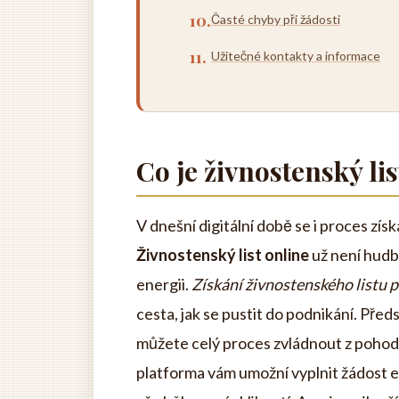
Časté chyby při žádosti
Užitečné kontakty a informace
Co je živnostenský lis
V dnešní digitální době se i proces získ
Živnostenský list online
už není hudbo
energii.
Získání živnostenského listu 
cesta, jak se pustit do podnikání. Před
můžete celý proces zvládnout z pohodl
platforma vám umožní vyplnit žádost 