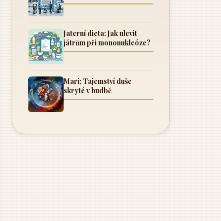
Jaterní dieta: Jak ulevit
játrům při mononukleóze?
Mari: Tajemství duše
skryté v hudbě