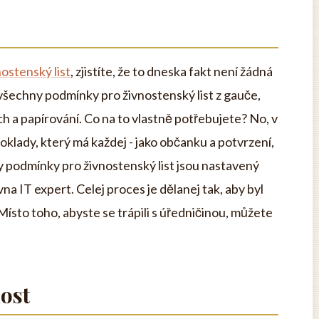
ostenský list
, zjistíte, že to dneska fakt není žádná
 všechny podmínky pro živnostenský list z gauče,
 a papírování. Co na to vlastně potřebujete? No, v
doklady, který má každej - jako občanku a potvrzení,
ty podmínky pro živnostenský list jsou nastavený
vna IT expert. Celej proces je dělanej tak, aby byl
Místo toho, abyste se trápili s úředničinou, můžete
ost