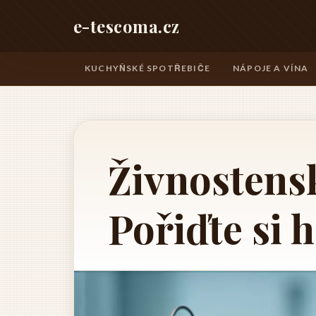
e-tescoma.cz
KUCHYŇSKÉ SPOTŘEBIČE
NÁPOJE A VÍNA
Živnostensk
Pořiďte si 