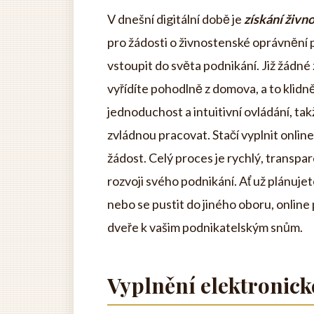
V dnešní digitální době je
získání živn
pro žádosti o živnostenské oprávnění 
vstoupit do světa podnikání. Již žádné
vyřídíte pohodlně z domova, a to klidně
jednoduchost a intuitivní ovládání, ta
zvládnou pracovat. Stačí vyplnit onlin
žádost. Celý proces je rychlý, transpar
rozvoji svého podnikání. Ať už plánujet
nebo se pustit do jiného oboru, online 
dveře k vašim podnikatelským snům.
Vyplnění elektronic