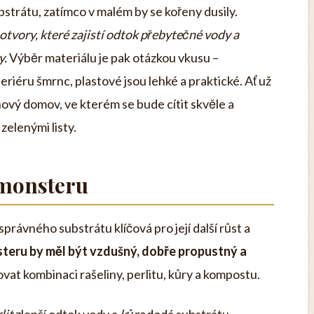
strátu, zatímco v malém by se kořeny dusily.
tvory, které zajistí odtok přebytečné vody a
y.
Výběr materiálu je pak otázkou vkusu –
riéru šmrnc, plastové jsou lehké a praktické. Ať už
 nový domov, ve kterém se bude cítit skvěle a
zelenými listy.
 monsteru
správného substrátu klíčová pro její další růst a
steru by měl být vzdušný, dobře propustný a
at kombinaci rašeliny, perlitu, kůry a kompostu.