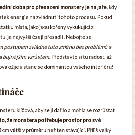
eální doba pro přesazení monstery je na jaře
, kdy
tatek energie na zvládnutí tohoto procesu. Pokud
tku místa, jako jsou kořeny vykukující z
, je nejvyšší čas ji přesadit. Nebojte se
ým postupem zvládne tuto změnu bez problémů a
 a bujnějším vzrůstem.
Představte si tu radost, až
va ožije a stane se dominantou vašeho interiéru!
tináče
steru klíčová, aby se jí dařilo a mohla se rozrůstat
to, že monstera potřebuje prostor pro své
cm větší v průměru než ten stávající. Příliš velký