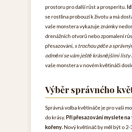
prostoru pro další růst a prosperitu.
Id
se rostlina probouzí k životu a má dos
vaše monstera vykazuje známky nedosta
drenážních otvorů nebo zpomalení růstu
přesazování,
s trochou péče a správn
odmění se vám ještě krásnějšími listy
vaše monstera v novém květináči doslo
Výběr správného kvě
Správná volba květináče je pro vaši mon
do krásy.
Při přesazování myslete na 
kořeny.
Nový květináč by měl být o 2-3 