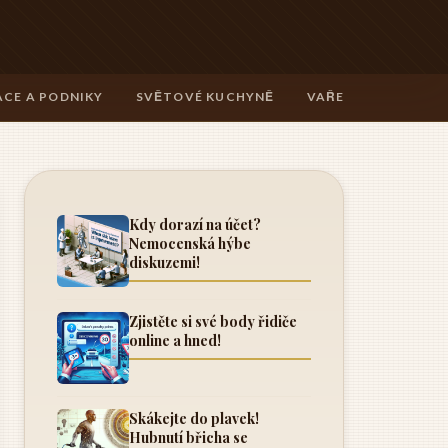
CE A PODNIKY
SVĚTOVÉ KUCHYNĚ
VAŘENÍ A TECHNIK
Kdy dorazí na účet?
Nemocenská hýbe
diskuzemi!
Zjistěte si své body řidiče
online a hned!
Skákejte do plavek!
Hubnutí břicha se