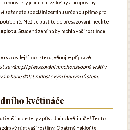
ro monstery je ideální vzdušný a propustný
ctví seženete speciální zeminu určenou přímo pro
 potřebné. Než se pustíte do přesazování,
nechte
teplotu
. Studená zemina by mohla vaší rostlince
bo vzrostlejší monsteru, věnujte přípravě
ost se vám při přesazování mnohonásobně vrátí v
rá vám bude dělat radost svým bujným růstem.
dního květináče
utí vaší monstery z původního květináče! Tento
a zdravý růst vaší rostliny. Opatrně nakloňte