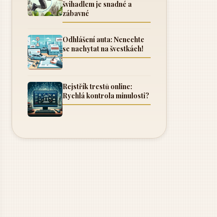
švihadlem je snadné a
zábavné
Odhlášení auta: Nenechte
se nachytat na švestkách!
Rejstřík trestů online:
Rychlá kontrola minulosti?