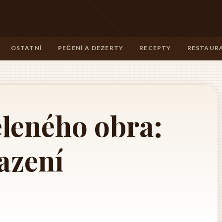
OSTATNÍ
PEČENÍ A DEZERTY
RECEPTY
RESTAURA
eleného obra:
azení