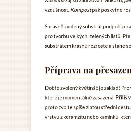
Rašelina
zajistí zadržování vlhkosti,
per
vzdušnost.
Kompost
pak poskytne rost
Správně zvolený substrát podpoří zdrav
pro tvorbu velkých, zelených listů. Př
substrátem krásně rozroste a stane s
Příprava na přesazen
Dobře zvolený květináč je základ! Pro
které je momentálně zasazená.
Příliš
proto zvolte spíše zlatou střední ces
vrstvu z keramzitu nebo kamínků, která