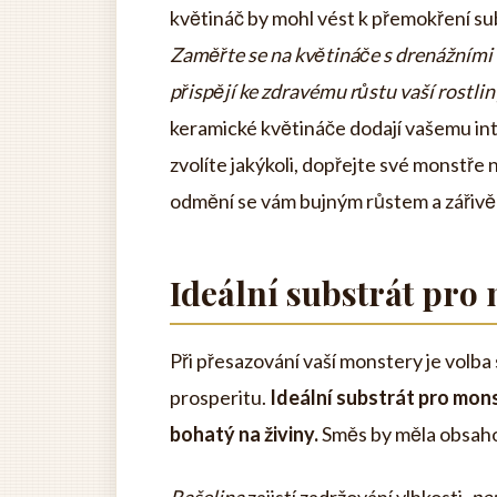
květináč by mohl vést k přemokření sub
Zaměřte se na květináče s drenážními o
přispějí ke zdravému růstu vaší rostlin
keramické květináče dodají vašemu inte
zvolíte jakýkoli, dopřejte své monstře
odmění se vám bujným růstem a zářivě 
Ideální substrát pro
Při přesazování vaší monstery je volba 
prosperitu.
Ideální substrát pro mon
bohatý na živiny.
Směs by měla obsahov