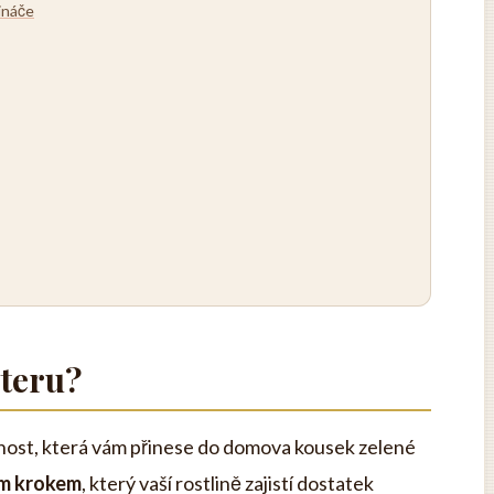
ináče
teru?
nnost, která vám přinese do domova kousek zelené
ým krokem
, který vaší rostlině zajistí dostatek