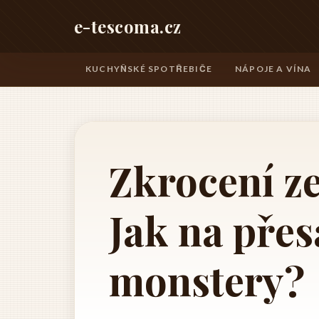
e-tescoma.cz
KUCHYŇSKÉ SPOTŘEBIČE
NÁPOJE A VÍNA
Zkrocení z
Jak na přes
monstery?