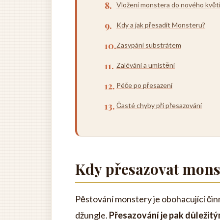
Vložení monstera do nového květ
Kdy a jak přesadit Monsteru?
Zasypání substrátem
Zalévání a umístění
Péče po přesazení
Časté chyby při přesazování
Kdy přesazovat mons
Pěstování monstery je obohacující či
džungle.
Přesazování je pak důležit