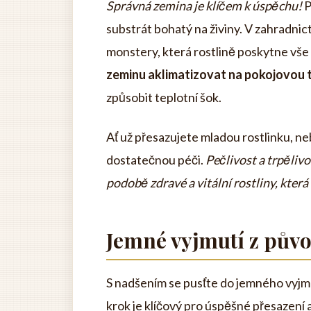
Správná zemina je klíčem k úspěchu!
P
substrát bohatý na živiny. V zahradni
monstery, která rostlině poskytne vše
zeminu aklimatizovat na pokojovou 
způsobit teplotní šok.
Ať už přesazujete mladou rostlinku, ne
dostatečnou péči.
Pečlivost a trpěliv
podobě zdravé a vitální rostliny, kte
Jemné vyjmutí z půvo
S nadšením se pusťte do jemného vyjm
krok je klíčový pro úspěšné přesazení 