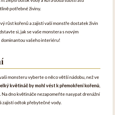
lit
zlepší odtok vody a
kůra
dodá substrátu
lině potřebné živiny.
ý růst kořenů a zajistí vaší monstře dostatek živin
edstavte si, jak se vaše monstera s novým
e dominantou vašeho interiéru!
í
 vaši monsteru vyberte o něco větší nádobu, než ve
 velký květináč by mohl vést k přemokření kořenů
,
tu. Na dno květináče nezapomeňte nasypat drenážní
 zajistí odtok přebytečné vody.