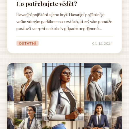
Co potřebujete vědět?
Havarijní pojištění a jeho krytí Havarijní pojištění je
vaším věrným parťákem na cestách, který vám pomůže
postavit se zpět na kola i v případě nepříjemné
nehody. Představte si, že se stane nemilé a vaše auto
potřebuje opravu. Díky havarijnímu pojištění se
OSTATNÍ
01. 12. 2024
nemusíte strachovat o vysoké náklady na opravu....