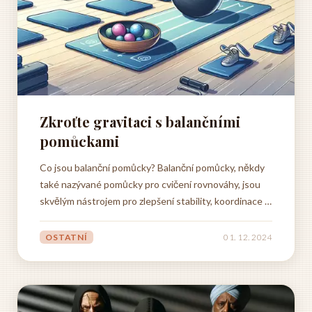
Zkroťte gravitaci s balančními
pomůckami
Co jsou balanční pomůcky? Balanční pomůcky, někdy
také nazývané pomůcky pro cvičení rovnováhy, jsou
skvělým nástrojem pro zlepšení stability, koordinace a
síly. Pomáhají nám lépe si uvědomovat své tělo v
prostoru a zlepšovat držení těla. Ať už jste sportovec
OSTATNÍ
01. 12. 2024
toužící po zvýšení výkonu, senior usilující o...