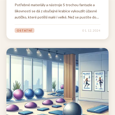
Potřebné materiály a nástroje S trochou fantazie a
šikovnosti se dá z obyčejné krabice vykouzlit úžasné
autíčko, které potěší malé i velké. Než se pustíte do
tvoření, shromážděte si všechny potřebné materiály a
nástroje. Budete potřebovat pevnou kartonovou
OSTATNÍ
01. 12. 2024
krabici, která poslouží jako základ karoserie. Čím...