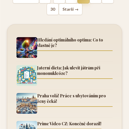
30
Starší →
Hledání optimálního optima: Co to
vlastně je?
Jaterní dieta: Jak ulevit játrům při
mononukleóze?
Praha volá! Práce s ubytováním pro
ženy čeká!
Prime Video CZ: Konečně dorazil!