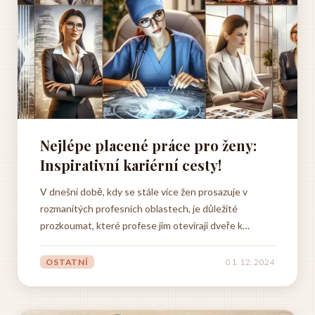
Nejlépe placené práce pro ženy:
Inspirativní kariérní cesty!
V dnešní době, kdy se stále více žen prosazuje v
rozmanitých profesních oblastech, je důležité
prozkoumat, které profese jim otevírají dveře k
finanční nezávislosti a profesnímu růstu. Téma
nejlépe placených prací pro ženy rezonuje společností
OSTATNÍ
01. 12. 2024
nejen z hlediska genderové rovnosti, ale také z
pohledu ekonomického...