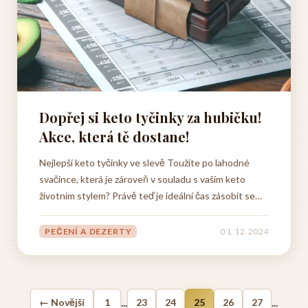
Dopřej si keto tyčinky za hubičku!
Akce, která tě dostane!
Nejlepší keto tyčinky ve slevě Toužíte po lahodné
svačince, která je zároveň v souladu s vaším keto
životním stylem? Právě teď je ideální čas zásobit se
keto tyčinkami za skvělé ceny! Mnoho prodejců nabízí
lákavé slevy, díky kterým si můžete dopřát tyto zdravé
PEČENÍ A DEZERTY
01. 12. 2024
pochoutky bez výčitek a zároveň ušetřit....
...
...
← Novější
1
23
24
25
26
27