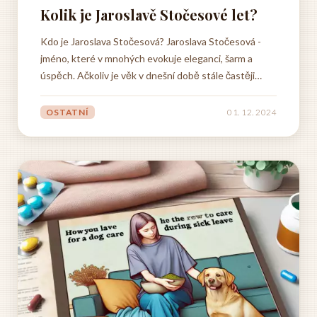
Kolik je Jaroslavě Stočesové let?
Kdo je Jaroslava Stočesová? Jaroslava Stočesová -
jméno, které v mnohých evokuje eleganci, šarm a
úspěch. Ačkoliv je věk v dnešní době stále častěji
vnímán jako pouhé číslo, u Jaroslavy Stočesové je
fascinující sledovat, jak s přibývajícími léty její krása a
OSTATNÍ
01. 12. 2024
charisma jen rozkvétají. Věk pro ni není...