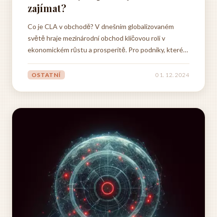
zajímat?
Co je CLA v obchodě? V dnešním globalizovaném
světě hraje mezinárodní obchod klíčovou roli v
ekonomickém růstu a prosperitě. Pro podniky, které
chtějí expandovat a oslovit nové trhy, je zásadní
porozumět klíčovým pojmům, jako je clo. Clo je v
OSTATNÍ
01. 12. 2024
podstatě daň uvalená na zboží dovážené do země.
Ačkoli se může zdát,...