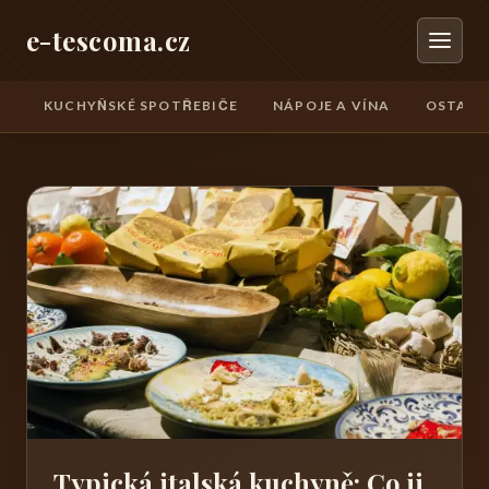
e-tescoma.cz
KUCHYŇSKÉ SPOTŘEBIČE
NÁPOJE A VÍNA
OSTATN
Typická italská kuchyně: Co ji