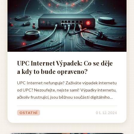
UPC Internet Výpadek: Co se děje
a kdy to bude opraveno?
UPC Internet nefunguje? Zažíváte výpadek internetu
od UPC? Nezoufejte, nejste sami! Výpadky internetu,
ačkoliv frustrující, jsou běžnou součástí digitálního
světa a UPC na jejich odstranění aktivně pracuje.
Využijte tuto neplánovanou pauzu od online světa k
OSTATNÍ
01. 12. 2024
aktivitám, na které běžně nemáte čas. Přečtěte si
knížku,...