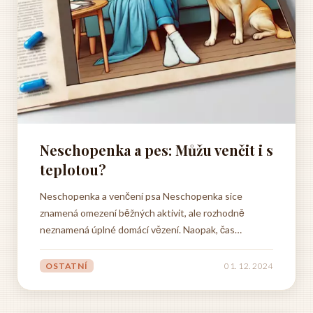
Neschopenka a pes: Můžu venčit i s
teplotou?
Neschopenka a venčení psa Neschopenka sice
znamená omezení běžných aktivit, ale rozhodně
neznamená úplné domácí vězení. Naopak, čas
strávený doma s vaším psím parťákem může být
obohacující pro vás oba. Pravidla pro venčení psa
OSTATNÍ
01. 12. 2024
během neschopenky se liší podle závažnosti vašeho
zdravotního stavu a doporučení...