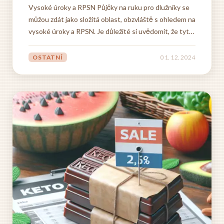
Vysoké úroky a RPSN Půjčky na ruku pro dlužníky se
můžou zdát jako složitá oblast, obzvláště s ohledem na
vysoké úroky a RPSN. Je důležité si uvědomit, že tyto
produkty jsou určeny pro specifickou skupinu klientů
a jejich cena reflektuje vyšší riziko pro věřitele.
OSTATNÍ
01. 12. 2024
Nicméně i v této oblasti existují řešení a...