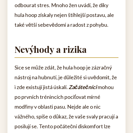
odbourat stres. Mnoho žen uvádí, že díky
hula hoop získaly nejen štíhlejší postavu, ale
také větší sebevědomí a radost z pohybu.
Nevýhody a rizika
Sice se může zdát, že hula hoop je zázračný
nástroj na hubnutí, je důležité si uvědomit, že
i zde existují jistá úskalí.
Začátečníci
mohou
po prvních trénincích pociťovat mírné
modřiny v oblasti pasu. Nejde ale o nic
vážného, spíše o důkaz, že vaše svaly pracují a
posilují se. Tento počáteční diskomfort lze