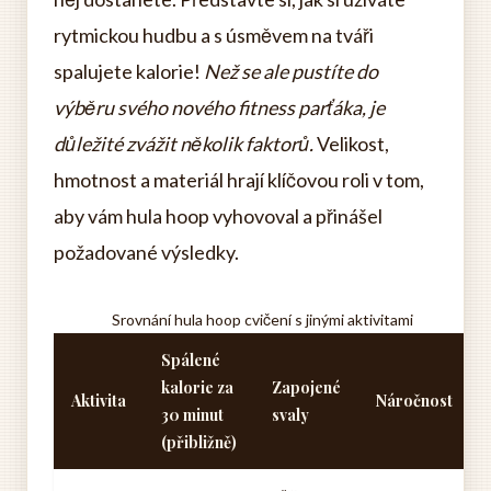
rytmickou hudbu a s úsměvem na tváři
spalujete kalorie!
Než se ale pustíte do
výběru svého nového fitness parťáka, je
důležité zvážit několik faktorů.
Velikost,
hmotnost a materiál hrají klíčovou roli v tom,
aby vám hula hoop vyhovoval a přinášel
požadované výsledky.
Srovnání hula hoop cvičení s jinými aktivitami
Spálené
kalorie za
Zapojené
Aktivita
Náročnost
30 minut
svaly
(přibližně)