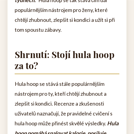
týdnech."
Hula hoop se tak stává čím dál
populárnějším nástrojem pro ženy, které
chtějí zhubnout, zlepšit si kondici a užít si při
tom spoustu zábavy.
Shrnutí: Stojí hula hoop
za to?
Hula hoop se stává stále populárnějším
nástrojem pro ty, kteří chtějí zhubnout a
zlepšit si kondici. Recenze a zkušenosti
uživatelů naznačují, že pravidelné cvičení s
hula hoop může přinést skvělé výsledky.
Hula
hoop pomáhá spalovat kalorie, posiluje