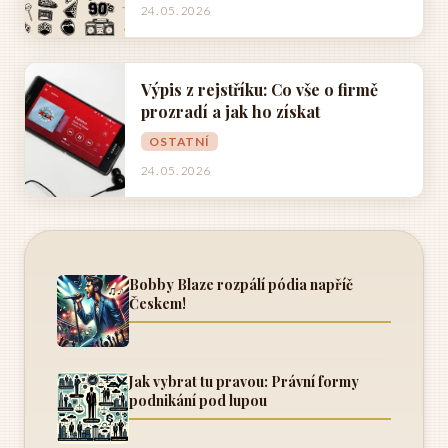
24. 05. 2026
Výpis z rejstříku: Co vše o firmě
prozradí a jak ho získat
OSTATNÍ
24. 05. 2026
Bobby Blaze rozpálí pódia napříč
Českem!
Jak vybrat tu pravou: Právní formy
podnikání pod lupou