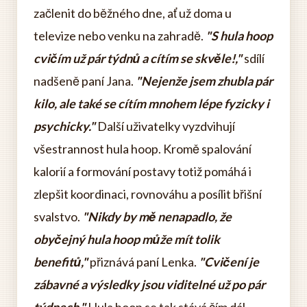
začlenit do běžného dne, ať už doma u
televize nebo venku na zahradě.
"S hula hoop
cvičím už pár týdnů a cítím se skvěle!,"
sdílí
nadšeně paní Jana.
"Nejenže jsem zhubla pár
kilo, ale také se cítím mnohem lépe fyzicky i
psychicky."
Další uživatelky vyzdvihují
všestrannost hula hoop. Kromě spalování
kalorií a formování postavy totiž pomáhá i
zlepšit koordinaci, rovnováhu a posílit břišní
svalstvo.
"Nikdy by mě nenapadlo, že
obyčejný hula hoop může mít tolik
benefitů,"
přiznává paní Lenka.
"Cvičení je
zábavné a výsledky jsou viditelné už po pár