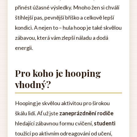
přinést úžasné výsledky. Mnoho žen si chválí
štíhlejší pas, pevnější bříško a celkově lepší
kondici. A nejen to – hula hoop je také skvělou
zábavou, která vám zlepší náladu a dodá
energii.
Pro koho je hooping
vhodný?
Hooping je skvělou aktivitou pro širokou
škálu lidí. Ať už jste
zaneprázdnění rodiče
hledající zábavnou formu cvičení,
studenti
toužící po aktivním odreagování od učení,