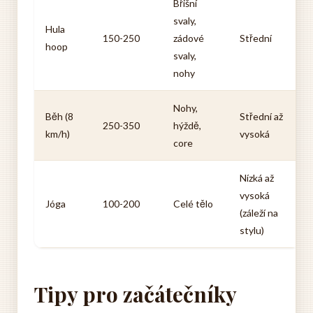
Břišní
svaly,
Hula
150-250
zádové
Střední
hoop
svaly,
nohy
Nohy,
Běh (8
Střední až
250-350
hýždě,
km/h)
vysoká
core
Nízká až
vysoká
Jóga
100-200
Celé tělo
(záleží na
stylu)
Tipy pro začátečníky