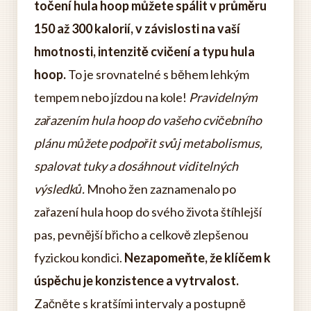
točení hula hoop můžete spálit v průměru
150 až 300 kalorií, v závislosti na vaší
hmotnosti, intenzitě cvičení a typu hula
hoop.
To je srovnatelné s během lehkým
tempem nebo jízdou na kole!
Pravidelným
zařazením hula hoop do vašeho cvičebního
plánu můžete podpořit svůj metabolismus,
spalovat tuky a dosáhnout viditelných
výsledků.
Mnoho žen zaznamenalo po
zařazení hula hoop do svého života štíhlejší
pas, pevnější břicho a celkově zlepšenou
fyzickou kondici.
Nezapomeňte, že klíčem k
úspěchu je konzistence a vytrvalost.
Začněte s kratšími intervaly a postupně