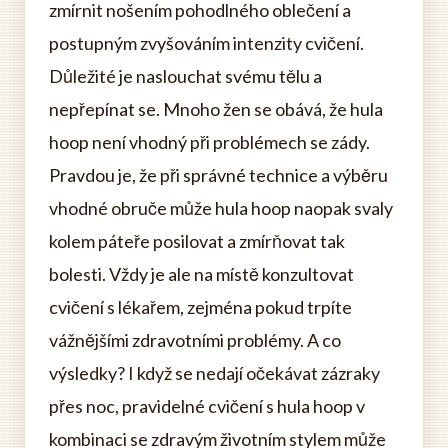
zmírnit nošením pohodlného oblečení a
postupným zvyšováním intenzity cvičení.
Důležité je naslouchat svému tělu a
nepřepínat se. Mnoho žen se obává, že hula
hoop není vhodný při problémech se zády.
Pravdou je, že při správné technice a výběru
vhodné obruče může hula hoop naopak svaly
kolem páteře posilovat a zmírňovat tak
bolesti. Vždy je ale na místě konzultovat
cvičení s lékařem, zejména pokud trpíte
vážnějšími zdravotními problémy. A co
výsledky? I když se nedají očekávat zázraky
přes noc, pravidelné cvičení s hula hoop v
kombinaci se zdravým životním stylem může