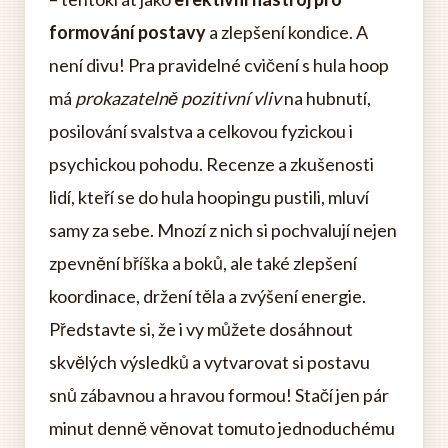
formování postavy
a zlepšení kondice. A
není divu! Pra pravidelné cvičení s hula hoop
má
prokazatelně pozitivní vliv
na hubnutí,
posilování svalstva a celkovou fyzickou i
psychickou pohodu. Recenze a zkušenosti
lidí, kteří se do hula hoopingu pustili, mluví
samy za sebe. Mnozí z nich si pochvalují nejen
zpevnění bříška a boků, ale také zlepšení
koordinace, držení těla a zvýšení energie.
Představte si, že i vy můžete dosáhnout
skvělých výsledků a vytvarovat si postavu
snů zábavnou a hravou formou! Stačí jen pár
minut denně věnovat tomuto jednoduchému