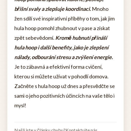
břišní svaly a zlepšuje koordinaci.
Mnoho
žen sdílí své inspirativní příběhy o tom, jak jim
hula hoop pomohl zhubnout v pase a získat
zpět sebevědomí.
Kromě hubnutí přináší
hula hoop i další benefity, jako je zlepšení
nálady, odbourání stresu a zvýšení energie.
Je to zábavná a efektivní forma cvičení,
kterou si můžete užívat v pohodlí domova.
Začněte s hula hoop už dnes a přesvědčte se
sami o jeho pozitivních účincích na vaše tělo i
mysl!
Našli jste v článku chybu?
Kontaktujte nás