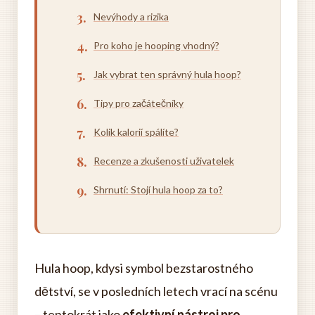
Nevýhody a rizika
Pro koho je hooping vhodný?
Jak vybrat ten správný hula hoop?
Tipy pro začátečníky
Kolik kalorií spálíte?
Recenze a zkušenosti uživatelek
Shrnutí: Stojí hula hoop za to?
Hula hoop, kdysi symbol bezstarostného
dětství, se v posledních letech vrací na scénu
– tentokrát jako
efektivní nástroj pro