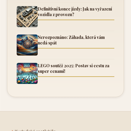
Definitivní konec jízdy: Jak na vyřazení
vozidla z provozu?
Nerozpoznáno: Záhada, která vám
nedá spát
LEGO soutěž 2025: Postav si cestu za
super cenami!