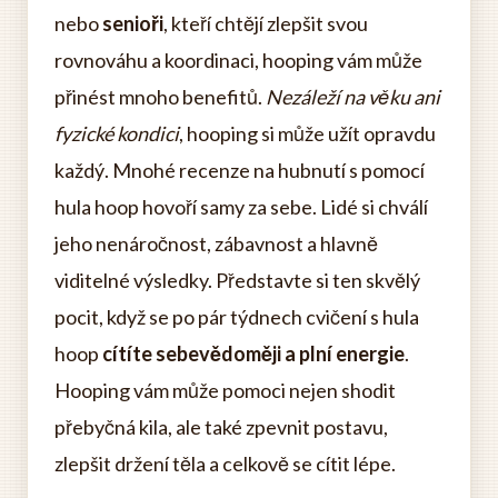
nebo
senioři
, kteří chtějí zlepšit svou
rovnováhu a koordinaci, hooping vám může
přinést mnoho benefitů.
Nezáleží na věku ani
fyzické kondici
, hooping si může užít opravdu
každý. Mnohé recenze na hubnutí s pomocí
hula hoop hovoří samy za sebe. Lidé si chválí
jeho nenáročnost, zábavnost a hlavně
viditelné výsledky. Představte si ten skvělý
pocit, když se po pár týdnech cvičení s hula
hoop
cítíte sebevědoměji a plní energie
.
Hooping vám může pomoci nejen shodit
přebyčná kila, ale také zpevnit postavu,
zlepšit držení těla a celkově se cítit lépe.