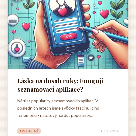
Láska na dosah ruky: Fungují
seznamovací aplikace?
Nárůst popularity seznamovacích aplikací V
posledních letech jsme svědky fascinujícího
fenoménu - raketový nárůst popularity
seznamovacích aplikací. Stále více lidí, bez ohledu na
věk či zájmy, objevuje jejich potenciál pro nalezení
OSTATNÍ
30. 11. 2024