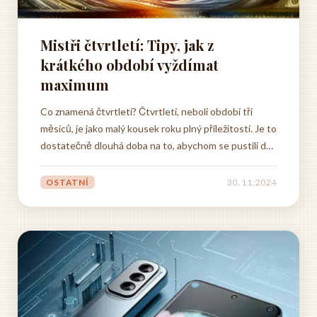
Mistři čtvrtletí: Tipy, jak z
krátkého období vyždímat
maximum
Co znamená čtvrtletí? Čtvrtletí, neboli období tří
měsíců, je jako malý kousek roku plný příležitostí. Je to
dostatečně dlouhá doba na to, abychom se pustili do
nových projektů, zasadili semínka našich snů a
sledovali, jak rostou. Zároveň je to dostatečně krátká
OSTATNÍ
30. 11. 2024
doba na to, abychom si udrželi motivaci a nadšení....