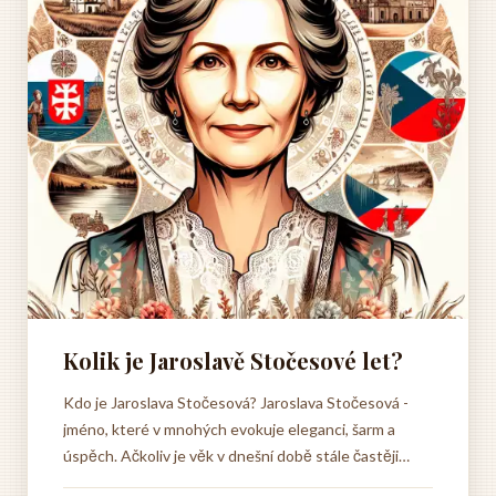
Kolik je Jaroslavě Stočesové let?
Kdo je Jaroslava Stočesová? Jaroslava Stočesová -
jméno, které v mnohých evokuje eleganci, šarm a
úspěch. Ačkoliv je věk v dnešní době stále častěji
vnímán jako pouhé číslo, u Jaroslavy Stočesové je