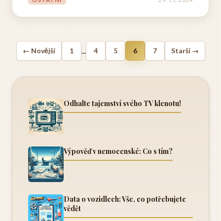
dozvíte na webových stránkách vaší školy nebo na...
...
← Novější
1
4
5
6
7
Starší →
Odhalte tajemství svého TV klenotu!
Výpověď v nemocenské: Co s tím?
Data o vozidlech: Vše, co potřebujete
vědět