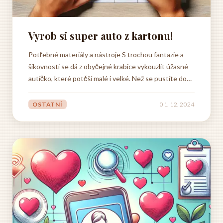
Vyrob si super auto z kartonu!
Potřebné materiály a nástroje S trochou fantazie a
šikovnosti se dá z obyčejné krabice vykouzlit úžasné
autíčko, které potěší malé i velké. Než se pustíte do
tvoření, shromážděte si všechny potřebné materiály a
nástroje. Budete potřebovat pevnou kartonovou
OSTATNÍ
01. 12. 2024
krabici, která poslouží jako základ karoserie. Čím...