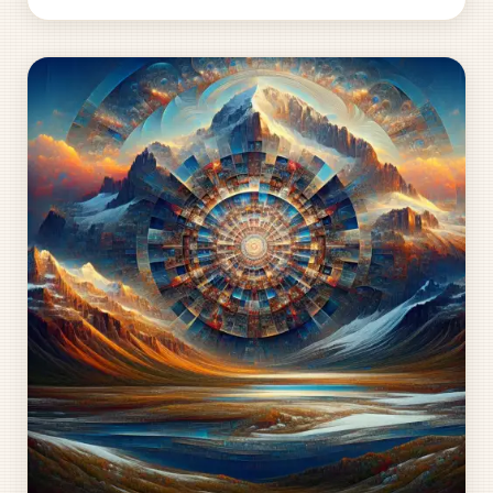
lásky, přátelství a smysluplných vztahů. Seznamovací
aplikace stírají hranice a...