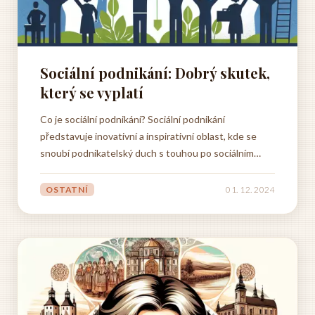
Sociální podnikání: Dobrý skutek,
který se vyplatí
Co je sociální podnikání? Sociální podnikání
představuje inovativní a inspirativní oblast, kde se
snoubí podnikatelský duch s touhou po sociálním
dobru. Jde o podnikání se srdcem, které klade důraz
na vytváření pozitivních změn ve společnosti a
OSTATNÍ
01. 12. 2024
zároveň si zachovává principy ekonomické
udržitelnosti. Sociální...