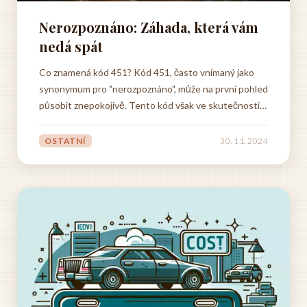
Nerozpoznáno: Záhada, která vám
nedá spát
Co znamená kód 451? Kód 451, často vnímaný jako
synonymum pro "nerozpoznáno", může na první pohled
působit znepokojivě. Tento kód však ve skutečnosti
otevírá dveře k hlubšímu pochopení a hledání nových
řešení. Místo abysme se soustředili na to, co není
OSTATNÍ
30. 11. 2024
rozpoznáno, můžeme se zaměřit na to, jak tuto
mezeru v...