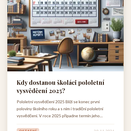
Kdy dostanou školáci pololetní
vysvědčení 2025?
Pololetní vysvědčení 2025 Blíží se konec první
poloviny školního roku a s ním i tradiční pololetní
vysvědčení. V roce 2025 připadne termín jeho
vydávání na poslední vyučovací den prvního pololetí,
který se liší dle jednotlivých krajů. Přesné datum se
OSTATNÍ
29. 11. 2024