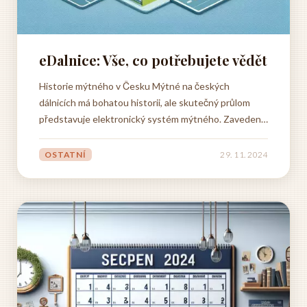
eDalnice: Vše, co potřebujete vědět
Historie mýtného v Česku Mýtné na českých
dálnicích má bohatou historii, ale skutečný průlom
představuje elektronický systém mýtného. Zavedení
e-dálničních známek a elektronického systému pro
placení mýtného pro vozidla nad 3,5 tuny přineslo do
OSTATNÍ
29. 11. 2024
systému výběru mýta revoluci. Tento moderní systém
nejenže...