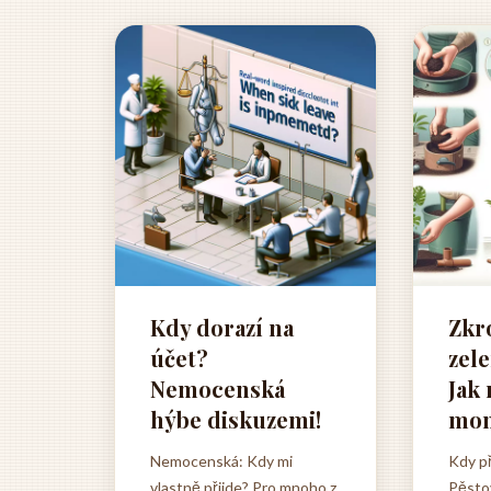
Kdy dorazí na
Zkr
účet?
zel
Nemocenská
Jak 
hýbe diskuzemi!
mon
Nemocenská: Kdy mi
Kdy p
vlastně přijde? Pro mnoho z
Pěsto