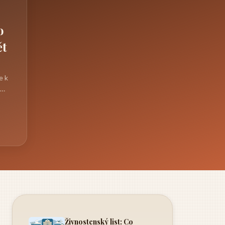
o
ět
e k
Živnostenský list: Co