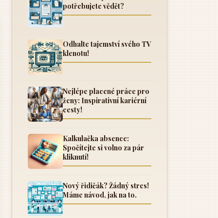
potřebujete vědět?
Odhalte tajemství svého TV
klenotu!
Nejlépe placené práce pro
ženy: Inspirativní kariérní
cesty!
Kalkulačka absence:
Spočítejte si volno za pár
kliknutí!
Nový řidičák? Žádný stres!
Máme návod, jak na to.