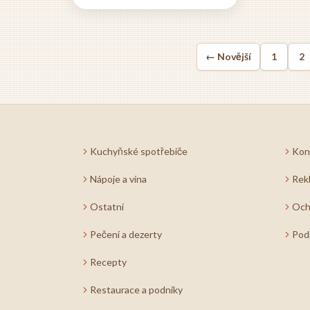
jste zkušení profesionálové,
absolventi vysokých škol,
nebo hledáte sezónní práci,
← Novější
1
2
Německo má co nabídnout.
Mzdy jsou obecně vyšší než
v České republice a...
Kuchyňské spotřebiče
Kon
Nápoje a vína
Rek
Ostatní
Och
Pečení a dezerty
Pod
Recepty
Restaurace a podniky