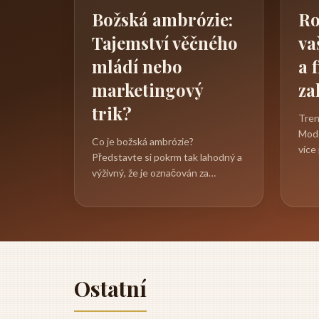
Božská ambrózie:
Ro
Tajemství věčného
va
mládí nebo
a 
marketingový
za
trik?
Tren
Mode
Co je božská ambrózie?
více
Představte si pokrm tak lahodný a
poje
výživný, že je označován za
harmo
"božský". Božská ambrózie není jen
mýtus, ale...
Ostatní