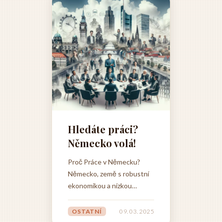
kde dokument správně
je do
podepsat. Podpis se
platby
umisťuje na poslední stranu
čínsk
daňového přiznání,...
zpět n
možná 
Hledáte práci?
Německo volá!
Proč Práce v Německu?
Německo, země s robustní
ekonomikou a nízkou
nezaměstnaností, nabízí
širokou škálu pracovních
OSTATNÍ
09. 03. 2025
příležitostí pro Čechy. Ať už