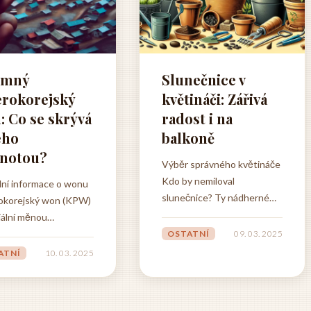
emný
Slunečnice v
erokorejský
květináči: Zářivá
: Co se skrývá
radost i na
eho
balkoně
notou?
Výběr správného květináče
Kdo by nemiloval
dní informace o wonu
slunečnice? Ty nádherné
okorejský won (KPW)
žluté květy, které se celý
ciální měnou
den otáčejí za sluncem a
anou v Severní Koreji.
OSTATNÍ
09. 03. 2025
přinášejí radost do každé
risty a návštěvníky
ATNÍ
10. 03. 2025
zahrady. Není třeba mít
e důležité si
velkou zahradu - i na vašem
it, že používání
balkóně mohou vyrůst
je pro ně omezené a