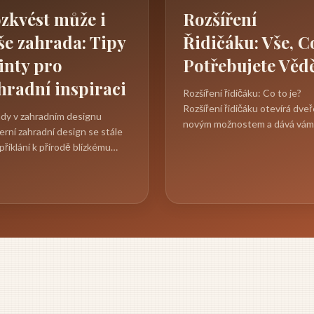
zkvést může i
Rozšíření
še zahrada: Tipy
Řidičáku: Vše, C
finty pro
Potřebujete Věd
hradní inspiraci
Rozšíření řidičáku: Co to je?
Rozšíření řidičáku otevírá dveř
dy v zahradním designu
novým možnostem a dává vám
rní zahradní design se stále
svobodu řídit i větší a...
 přiklání k přírodě blízkému
tí, které klade důraz na
nii,...