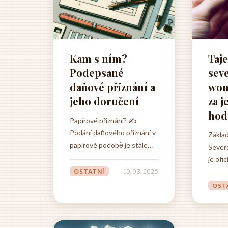
Kam s ním?
Taj
Podepsané
sev
daňové přiznání a
won
jeho doručení
za j
hod
Papírové přiznání? ✍️
Podání daňového přiznání v
Zákla
papírové podobě je stále
Sever
oblíbenou volbou pro
je ofi
mnoho z nás. Ať už dáváte
použív
OSTATNÍ
10. 03. 2025
přednost tradičnímu
Pro tu
OST
způsobu nebo nemáte
země j
možnost elektronického
uvědom
podání, je důležité vědět,
wonu 