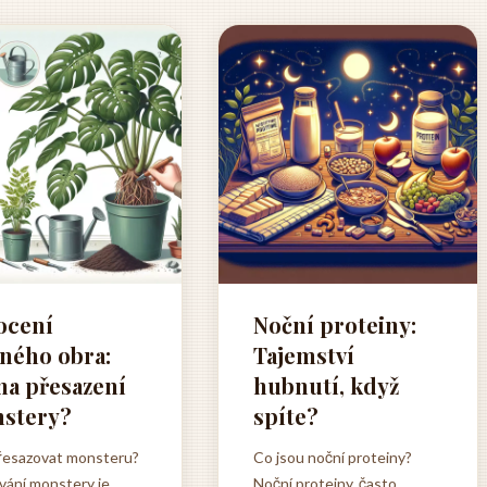
ocení
Noční proteiny:
eného obra:
Tajemství
na přesazení
hubnutí, když
stery?
spíte?
řesazovat monsteru?
Co jsou noční proteiny?
vání monstery je
Noční proteiny, často