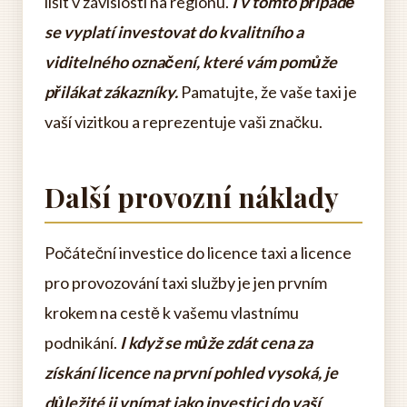
lišit v závislosti na regionu.
I v tomto případě
se vyplatí investovat do kvalitního a
viditelného označení, které vám pomůže
přilákat zákazníky.
Pamatujte, že vaše taxi je
vaší vizitkou a reprezentuje vaši značku.
Další provozní náklady
Počáteční investice do licence taxi a licence
pro provozování taxi služby je jen prvním
krokem na cestě k vašemu vlastnímu
podnikání.
I když se může zdát cena za
získání licence na první pohled vysoká, je
důležité ji vnímat jako investici do vaší