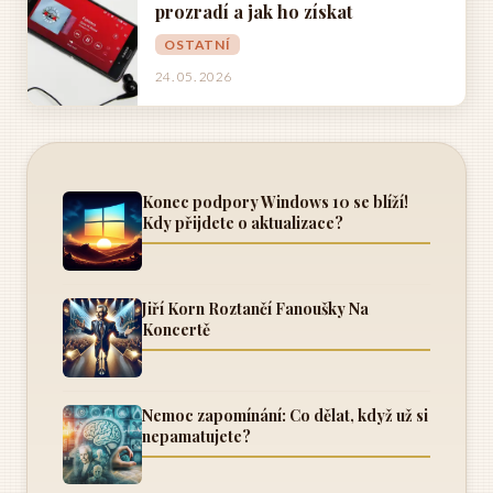
prozradí a jak ho získat
OSTATNÍ
24. 05. 2026
Konec podpory Windows 10 se blíží!
Kdy přijdete o aktualizace?
Jiří Korn Roztančí Fanoušky Na
Koncertě
Nemoc zapomínání: Co dělat, když už si
nepamatujete?