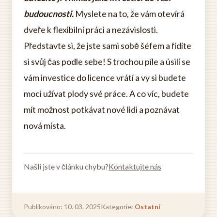
budoucnosti.
Myslete na to, že vám otevírá
dveře k flexibilní práci a nezávislosti.
Představte si, že jste sami sobě šéfem a řídíte
si svůj čas podle sebe! S trochou píle a úsilí se
vám investice do licence vrátí a vy si budete
moci užívat plody své práce. A co víc, budete
mít možnost potkávat nové lidi a poznávat
nová místa.
Našli jste v článku chybu?
Kontaktujte nás
Publikováno: 10. 03. 2025
Kategorie:
Ostatní