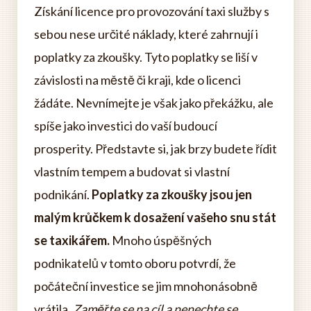
Získání licence pro provozování taxi služby s
sebou nese určité náklady, které zahrnují i
poplatky za zkoušky. Tyto poplatky se liší v
závislosti na městě či kraji, kde o licenci
žádáte. Nevnímejte je však jako překážku, ale
spíše jako investici do vaší budoucí
prosperity. Představte si, jak brzy budete řídit
vlastním tempem a budovat si vlastní
podnikání.
Poplatky za zkoušky jsou jen
malým krůčkem k dosažení vašeho snu stát
se taxikářem.
Mnoho úspěšných
podnikatelů v tomto oboru potvrdí, že
počáteční investice se jim mnohonásobně
vrátila.
Zaměřte se na cíl a nenechte se