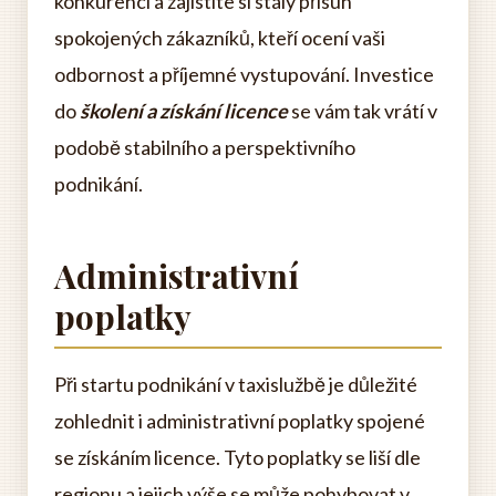
konkurencí a zajistíte si stálý přísun
spokojených zákazníků, kteří ocení vaši
odbornost a příjemné vystupování. Investice
do
školení a získání licence
se vám tak vrátí v
podobě stabilního a perspektivního
podnikání.
Administrativní
poplatky
Při startu podnikání v taxislužbě je důležité
zohlednit i administrativní poplatky spojené
se získáním licence. Tyto poplatky se liší dle
regionu a jejich výše se může pohybovat v