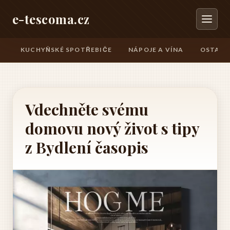
e-tescoma.cz
KUCHYŇSKÉ SPOTŘEBIČE
NÁPOJE A VÍNA
OSTATN
Vdechněte svému
domovu nový život s tipy
z Bydlení časopis