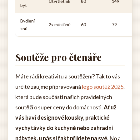
Čtvrtletník
80
149
byt
Bydlení
2x měsíčně
60
79
snů
Soutěže pro čtenáře
Máte rádi kreativitu a soutěžení? Tak to vás
určitě zaujme připravovaná
lego soutěž 2025
,
která bude součástí našich pravidelných
soutěží o super ceny do domácnosti.
Ať už
vás baví designové kousky, praktické
vychytávky do kuchyně nebo zahradní
nábytek, u nás si fakt přijdete na své.
No a