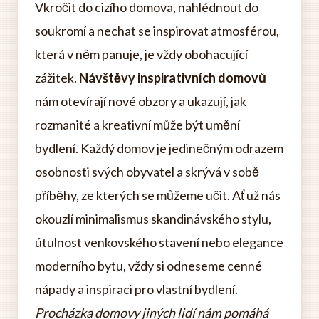
Vkročit do cizího domova, nahlédnout do
soukromí a nechat se inspirovat atmosférou,
která v něm panuje, je vždy obohacující
zážitek.
Návštěvy inspirativních domovů
nám otevírají nové obzory a ukazují, jak
rozmanité a kreativní může být umění
bydlení. Každý domov je jedinečným odrazem
osobnosti svých obyvatel a skrývá v sobě
příběhy, ze kterých se můžeme učit. Ať už nás
okouzlí minimalismus skandinávského stylu,
útulnost venkovského stavení nebo elegance
moderního bytu, vždy si odneseme cenné
nápady a inspiraci pro vlastní bydlení.
Procházka domovy jiných lidí nám pomáhá