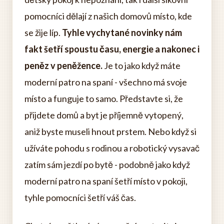
pomocníci dělají z našich domovů místo, kde
se žije líp.
Tyhle vychytané novinky nám
fakt šetří spoustu času, energie a nakonec i
peněz v peněžence.
Je to jako když máte
moderní patro na spaní - všechno má svoje
místo a funguje to samo. Představte si, že
přijdete domů a byt je příjemně vytopený,
aniž byste museli hnout prstem. Nebo když si
užíváte pohodu s rodinou a robotický vysavač
zatím sám jezdí po bytě - podobně jako když
moderní patro na spaní šetří místo v pokoji,
tyhle pomocníci šetří váš čas.