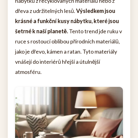
nábytku z recyklovaných materiálů nebo z
dřeva z udržitelných lesů.
Výsledkem jsou
krásné a funkční kusy nábytku, které jsou
šetrné k naší planetě.
Tento trend jde ruku v
ruce s rostoucí oblibou přírodních materiálů,
jako je dřevo, kámen a ratan. Tyto materiály
vnášejí do interiérů hřejší a útulnější
atmosféru.