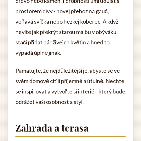
dřevo nebo kámen. I drobnosti umí udělat s
prostorem divy - novej přehoz na gauč,
voňavá svíčka nebo hezkej koberec. A když
nevíte jak překrýt starou malbu v obýváku,
stačí přidat pár živejch květin a hned to
vypadá úplně jinak.
Pamatujte, že nejdůležitější je, abyste se ve
svém domově cítili příjemně a útulně. Nechte
se inspirovat a vytvořte si interiér, který bude
odrážet vaši osobnost a styl.
Zahrada a terasa