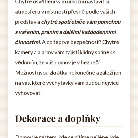
Chytré osvětlení vám umožní nastavit si
atmosféru v místnosti přesně podle vašich
představ a
chytré spotřebiče vám pomohou
s vařením, praním a dalšími každodenními
činnostmi
. A co teprve bezpečnost? Chytré
kamery a alarmy vám zajistí klidný spánek s
vědomím, že váš domov je v bezpečí.
Možnosti jsou zkrátka nekonečné a záleží jen
na vás, které vychytávky vám budou nejvíce
vyhovovat.
Dekorace a doplňky
Domov je místem, kde se cítíme nejlépe, kde