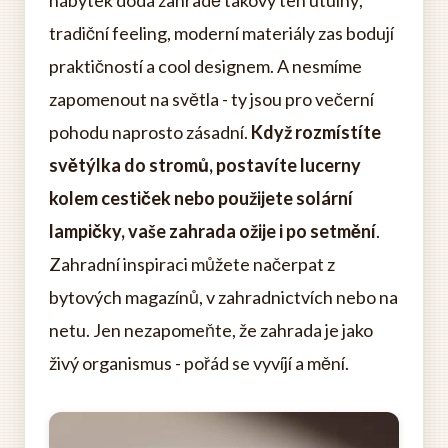
nábytek dodá zahradě takový ten útulný,
tradiční feeling, moderní materiály zas bodují
praktičností a cool designem. A nesmíme
zapomenout na světla - ty jsou pro večerní
pohodu naprosto zásadní.
Když rozmístíte
světýlka do stromů, postavíte lucerny
kolem cestiček nebo použijete solární
lampičky, vaše zahrada ožije i po setmění
.
Zahradní inspiraci můžete načerpat z
bytových magazínů, v zahradnictvích nebo na
netu. Jen nezapomeňte, že zahrada je jako
živý organismus - pořád se vyvíjí a mění.