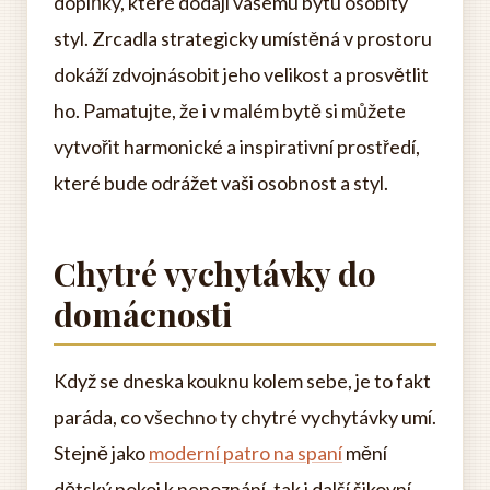
doplňky, které dodají vašemu bytu osobitý
styl. Zrcadla strategicky umístěná v prostoru
dokáží zdvojnásobit jeho velikost a prosvětlit
ho. Pamatujte, že i v malém bytě si můžete
vytvořit harmonické a inspirativní prostředí,
které bude odrážet vaši osobnost a styl.
Chytré vychytávky do
domácnosti
Když se dneska kouknu kolem sebe, je to fakt
paráda, co všechno ty chytré vychytávky umí.
Stejně jako
moderní patro na spaní
mění
dětský pokoj k nepoznání, tak i další šikovní