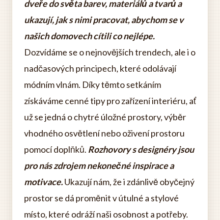
dveře do světa barev, materiálů a tvarů a
ukazují, jak s nimi pracovat, abychom se v
našich domovech cítili co nejlépe.
Dozvídáme se o nejnovějších trendech, ale i o
nadčasových principech, které odolávají
módním vlnám. Díky těmto setkáním
získáváme cenné tipy pro zařízení interiéru, ať
už se jedná o chytré úložné prostory, výběr
vhodného osvětlení nebo oživení prostoru
pomocí doplňků.
Rozhovory s designéry jsou
pro nás zdrojem nekonečné inspirace a
motivace.
Ukazují nám, že i zdánlivě obyčejný
prostor se dá proměnit v útulné a stylové
místo, které odráží naši osobnost a potřeby.