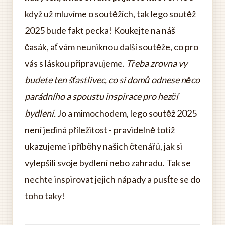
když už mluvíme o soutěžích, tak lego soutěž
2025 bude fakt pecka! Koukejte na náš
časák, ať vám neuniknou další soutěže, co pro
vás s láskou připravujeme.
Třeba zrovna vy
budete ten šťastlivec, co si domů odnese něco
parádního a spoustu inspirace pro hezčí
bydlení.
Jo a mimochodem, lego soutěž 2025
není jediná příležitost - pravidelně totiž
ukazujeme i příběhy našich čtenářů, jak si
vylepšili svoje bydlení nebo zahradu. Tak se
nechte inspirovat jejich nápady a pusťte se do
toho taky!