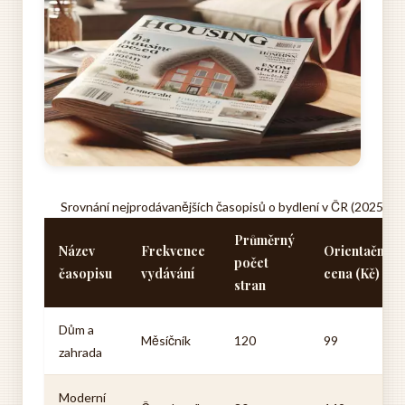
Srovnání nejprodávanějších časopisů o bydlení v ČR (2025)
Průměrný
Název
Frekvence
Orientační
počet
časopisu
vydávání
cena (Kč)
stran
Dům a
Měsíčník
120
99
zahrada
Moderní