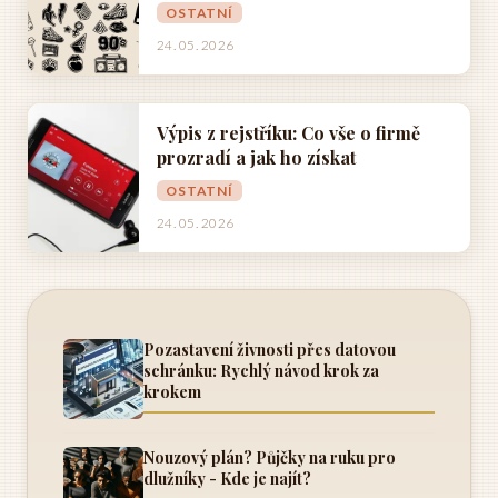
OSTATNÍ
24. 05. 2026
Výpis z rejstříku: Co vše o firmě
prozradí a jak ho získat
OSTATNÍ
24. 05. 2026
Pozastavení živnosti přes datovou
schránku: Rychlý návod krok za
krokem
Nouzový plán? Půjčky na ruku pro
dlužníky - Kde je najít?