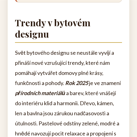
Trendy v bytovém
designu
Svět bytového designu se neustále vyvíjí a
přináší nové vzrušující trendy, které nám
pomáhají vytvářet domovy plné krásy,
funkčnosti a pohody.
Rok 2025
je ve znamení
přírodních materiálů
a barev, které vnášejí
do interiéru klid a harmonii. Dřevo, kámen,
len a bavlna jsou zárukou nadčasovosti a
útulnosti. Pastelové odstíny zelené, modré a
hnědé navozují pocit relaxace a propojení s