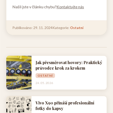
Našli jste v článku chybu?
Kontaktujte nás
Publikováno: 29. 11. 2024
Kategorie:
Ostatní
Jak přesměrovat hovory: Praktický
průvodce krok za krokem
OSTATNÍ
24. 05. 2026
Vivo X90 přináší profesionální
fotky do kapsy