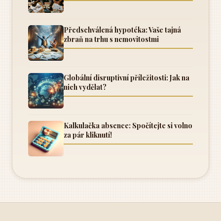
Předschválená hypotéka: Vaše tajná
zbraň na trhu s nemovitostmi
Globální disruptivní příležitosti: Jak na
nich vydělat?
Kalkulačka absence: Spočítejte si volno
za pár kliknutí!