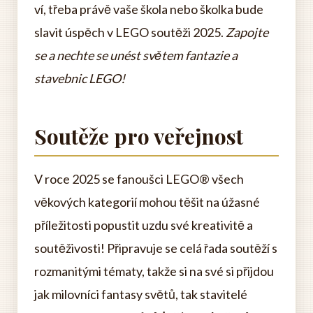
ví, třeba právě vaše škola nebo školka bude
slavit úspěch v LEGO soutěži 2025.
Zapojte
se a nechte se unést světem fantazie a
stavebnic LEGO!
Soutěže pro veřejnost
V roce 2025 se fanoušci LEGO® všech
věkových kategorií mohou těšit na úžasné
příležitosti popustit uzdu své kreativitě a
soutěživosti! Připravuje se celá řada soutěží s
rozmanitými tématy, takže si na své si přijdou
jak milovníci fantasy světů, tak stavitelé