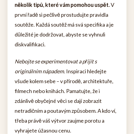
několik tipů, které vám pomohou uspět.
V
první řadě si pečlivě prostudujte pravidla
soutěže. Každá soutěž má svá specifika a je
důležité je dodržovat, abyste se vyhnuli
diskvalifikaci.
Nebojte se experimentovat a přijít s
originálním nápadem.
Inspiraci hledejte
všude kolem sebe – v přírodě, architektuře,
filmech nebo knihách. Pamatujte, že i
zdánlivě obyčejné věci se dají zobrazit
netradičním a poutavým způsobem. A kdo ví,
třeba právě váš výtvor zaujme porotu a
vyhrajete úžasnou cenu.