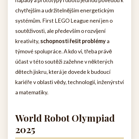
nápady a prototypy robotů jednou povedou k
chytřejším a udržitelnějším energetickým
systémům. First LEGO League není jen o
soutěživosti, ale především o rozvíjení
kreativity,
schopnosti řešit problémy
a
týmové spolupráce. A kdo ví, třeba právě
účast v této soutěži zažehne v některých
dětech jiskru, která je dovede k budoucí
kariéře v oblasti vědy, technologií, inženýrství
a matematiky.
World Robot Olympiad
2025