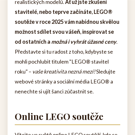
realistických modelů.
Ať už jste zkušení
stavitelé, nebo teprve začínáte, LEGO®
soutěže v roce 2025 vám nabídnou skvělou
možnost sdílet svou vášeň, inspirovat se
od ostatních a
možná i vyhrát úžasné ceny
.
Představte si tu radost z toho, kdybyste se
mohli pochlubit titulem "LEGO® stavitel
roku" –
vaše kreativita nezná mezí!
Sledujte
webové stránky a sociální média LEGO® a
nenechte si ujít šanci zúčastnit se.
Online LEGO soutěže
Vítejte ve světě online LEGO soutěží, kde se