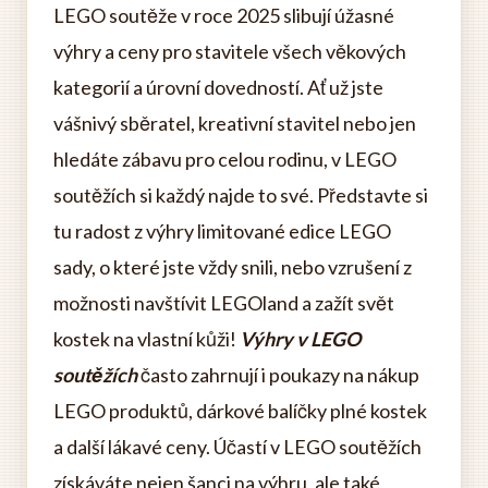
LEGO soutěže v roce 2025 slibují úžasné
výhry a ceny pro stavitele všech věkových
kategorií a úrovní dovedností. Ať už jste
vášnivý sběratel, kreativní stavitel nebo jen
hledáte zábavu pro celou rodinu, v LEGO
soutěžích si každý najde to své. Představte si
tu radost z výhry limitované edice LEGO
sady, o které jste vždy snili, nebo vzrušení z
možnosti navštívit LEGOland a zažít svět
kostek na vlastní kůži!
Výhry v LEGO
soutěžích
často zahrnují i poukazy na nákup
LEGO produktů, dárkové balíčky plné kostek
a další lákavé ceny. Účastí v LEGO soutěžích
získáváte nejen šanci na výhru, ale také