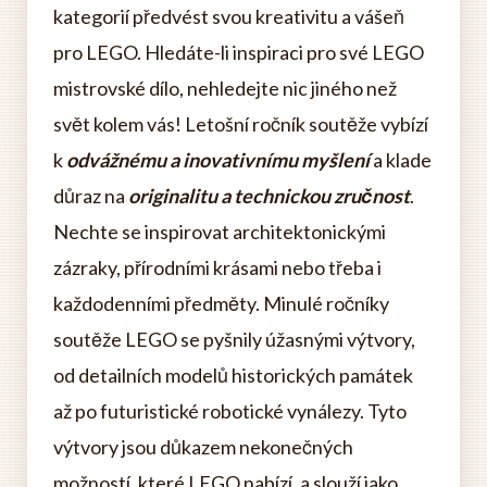
kategorií předvést svou kreativitu a vášeň
pro LEGO. Hledáte-li inspiraci pro své LEGO
mistrovské dílo, nehledejte nic jiného než
svět kolem vás! Letošní ročník soutěže vybízí
k
odvážnému a inovativnímu myšlení
a klade
důraz na
originalitu a technickou zručnost
.
Nechte se inspirovat architektonickými
zázraky, přírodními krásami nebo třeba i
každodenními předměty. Minulé ročníky
soutěže LEGO se pyšnily úžasnými výtvory,
od detailních modelů historických památek
až po futuristické robotické vynálezy. Tyto
výtvory jsou důkazem nekonečných
možností, které LEGO nabízí, a slouží jako