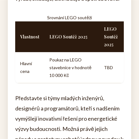
Srovnání LEGO soutěží
LEGO
Vlastnost
LEGO Soutěž 2025
Soutěž
2025
Poukaz na LEGO
Hlavní
stavebnice v hodnotě
TBD
cena
10 000 Kč
Představte si týmy mladých inženýrů,
designérů a programátorů, kteří s nadšením
vymýšlejí inovativní řešení pro energetické
výzvy budoucnosti. Možná právě jejich