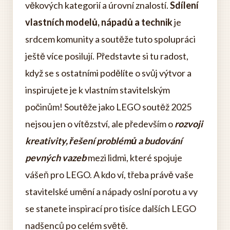
věkových kategorií a úrovní znalostí.
Sdílení
vlastních modelů, nápadů a technik
je
srdcem komunity a soutěže tuto spolupráci
ještě více posilují. Představte si tu radost,
když se s ostatními podělíte o svůj výtvor a
inspirujete je k vlastním stavitelským
počinům! Soutěže jako LEGO soutěž 2025
nejsou jen o vítězství, ale především o
rozvoji
kreativity, řešení problémů a budování
pevných vazeb
mezi lidmi, které spojuje
vášeň pro LEGO. A kdo ví, třeba právě vaše
stavitelské umění a nápady oslní porotu a vy
se stanete inspirací pro tisíce dalších LEGO
nadšenců po celém světě.