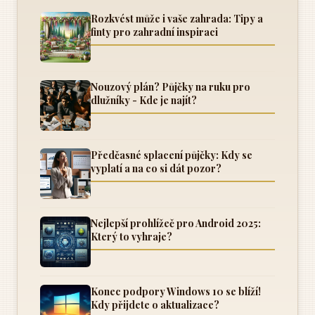
Rozkvést může i vaše zahrada: Tipy a
finty pro zahradní inspiraci
Nouzový plán? Půjčky na ruku pro
dlužníky - Kde je najít?
Předčasné splacení půjčky: Kdy se
vyplatí a na co si dát pozor?
Nejlepší prohlížeč pro Android 2025:
Který to vyhraje?
Konec podpory Windows 10 se blíží!
Kdy přijdete o aktualizace?