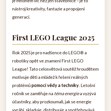
je mnohem víc než jen stavebnice – je to
nástroj kreativity, fantazie a propojení
generací.
First LEGO League 2025
Rok 2025 je pro nadšence do LEGO® a
robotiky opět ve znamení First LEGO
League! Tato celosvětová soutěž hroudětem
motivuje děti a mládež k řešení reálných
problémů
pomocí vědy a techniky
. Letošní
ročník se zaměřuje na
téma energie
a vyzývá
účastníky, aby prozkoumali, jak se energie
vyrábí, skladuje, distribuuje a spotřebovává.