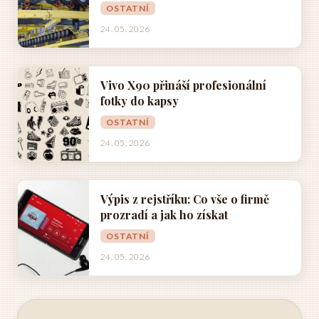
OSTATNÍ
24. 05. 2026
Vivo X90 přináší profesionální
fotky do kapsy
OSTATNÍ
24. 05. 2026
Výpis z rejstříku: Co vše o firmě
prozradí a jak ho získat
OSTATNÍ
24. 05. 2026