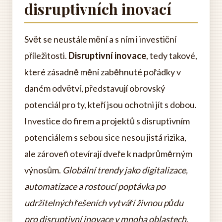
disruptivních inovací
Svět se neustále mění a s ním i investiční
příležitosti.
Disruptivní inovace
, tedy takové,
které zásadně mění zaběhnuté pořádky v
daném odvětví, představují obrovský
potenciál pro ty, kteří jsou ochotni jít s dobou.
Investice do firem a projektů s disruptivním
potenciálem s sebou sice nesou jistá rizika,
ale zároveň otevírají dveře k nadprůměrným
výnosům.
Globální trendy jako digitalizace,
automatizace a rostoucí poptávka po
udržitelných řešeních vytváří živnou půdu
pro disruptivní inovace v mnoha oblastech.