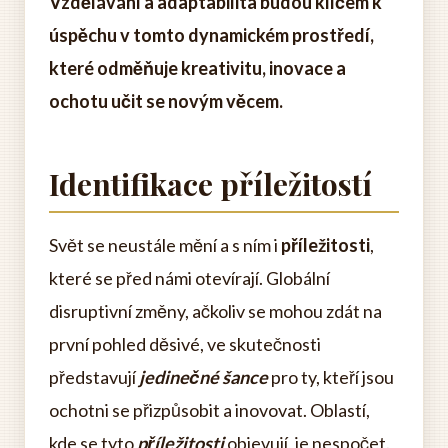
Vzdělávání a adaptabilita budou klíčem k
úspěchu v tomto dynamickém prostředí,
které odměňuje kreativitu, inovace a
ochotu učit se novým věcem.
Identifikace příležitostí
Svět se neustále mění a s ním i
příležitosti
,
které se před námi otevírají. Globální
disruptivní změny, ačkoliv se mohou zdát na
první pohled děsivé, ve skutečnosti
představují
jedinečné šance
pro ty, kteří jsou
ochotni se přizpůsobit a inovovat. Oblastí,
kde se tyto
příležitosti
objevují, je nespočet.