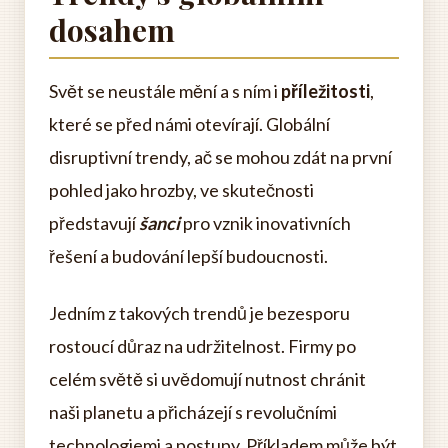
dosahem
Svět se neustále mění a s ním i
příležitosti
,
které se před námi otevírají. Globální
disruptivní trendy, ač se mohou zdát na první
pohled jako hrozby, ve skutečnosti
představují
šanci
pro vznik inovativních
řešení a budování lepší budoucnosti.
Jedním z takových trendů je bezesporu
rostoucí důraz na udržitelnost. Firmy po
celém světě si uvědomují nutnost chránit
naši planetu a přicházejí s revolučními
technologiemi a postupy. Příkladem může být