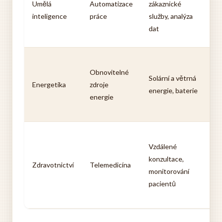
Umělá
Automatizace
zákaznické
sn
inteligence
práce
služby, analýza
z
dat
p
Sn
Obnovitelné
e
Solární a větrná
Energetika
zdroje
ne
energie, baterie
energie
n
m
Le
Vzdálené
d
konzultace,
pé
Zdravotnictví
Telemedicína
monitorování
ná
pacientů
p
m