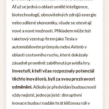
Ať už se jedná o oblast umělé inteligence,
biotechnologií, obnovitelných zdrojů energie
nebo sdílené ekonomiky, všude se otevírají
nové a nové možnosti. Příkladem může být
raketový vzestup firem jako Tesla v
automobilovém průmyslu nebo Airbnb v
oblasti cestovního ruchu, které dokázaly
zásadně proměnit zaběhnutá pravidla hry.
Investoři, kteří včas rozpoznaly potenciál
těchto inovátorů, byli za svou prozíravost
odměněni.
Ačkoliv je předvídání budoucnosti
vždy nejisté, jedno je jisté: disruptivní
inovace budou i nadále hrát klíčovou roli v