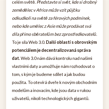
celém světě.
Představte si svět, kde si drobný
zemědělec v Africe může vzít půjčku
odkudkoli na světě za férových podmínek,
nebo kde umělec z Asie může prodávat svá
díla přímo sběratelům bez zprostředkovatelů.
To je síla Web 3.0.
Další oblastí s obrovským
potenciálem je decentralizovaná správa
dat.
Web 3.0 nám dává kontrolu nad našimi
vlastními daty a umožňuje nám rozhodovat o
tom, s kým je budeme sdílet a jak budou
použita. To otevírá dveře k novým obchodním
modelům a inovacím, kde jsou data v rukou
uživatelů, nikoli technologických gigantů.