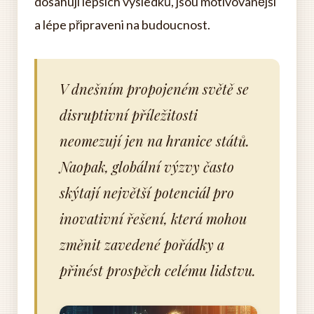
dosahují lepších výsledků, jsou motivovanější
a lépe připraveni na budoucnost.
V dnešním propojeném světě se
disruptivní příležitosti
neomezují jen na hranice států.
Naopak, globální výzvy často
skýtají největší potenciál pro
inovativní řešení, která mohou
změnit zavedené pořádky a
přinést prospěch celému lidstvu.