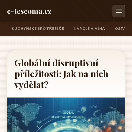
e-tescoma.cz
KUCHYŇSKÉ SPOTŘEBIČE
NÁPOJE A VÍNA
OSTATN
Globální disruptivní
příležitosti: Jak na nich
vydělat?