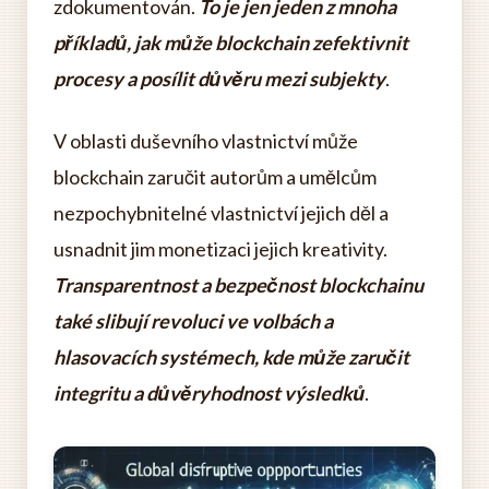
zdokumentován.
To je jen jeden z mnoha
příkladů, jak může blockchain zefektivnit
procesy a posílit důvěru mezi subjekty
.
V oblasti duševního vlastnictví může
blockchain zaručit autorům a umělcům
nezpochybnitelné vlastnictví jejich děl a
usnadnit jim monetizaci jejich kreativity.
Transparentnost a bezpečnost blockchainu
také slibují revoluci ve volbách a
hlasovacích systémech, kde může zaručit
integritu a důvěryhodnost výsledků
.