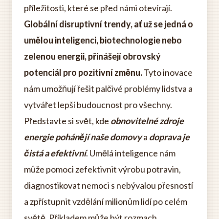
příležitosti, které se před námi otevírají.
Globální disruptivní trendy, ať už se jedná o
umělou inteligenci, biotechnologie nebo
zelenou energii, přinášejí obrovský
potenciál pro pozitivní změnu.
Tyto inovace
nám umožňují řešit palčivé problémy lidstva a
vytvářet lepší budoucnost pro všechny.
Představte si svět, kde
obnovitelné zdroje
energie pohánějí naše domovy
a
doprava je
čistá a efektivní
. Umělá inteligence nám
může pomoci zefektivnit výrobu potravin,
diagnostikovat nemoci s nebývalou přesností
a zpřístupnit vzdělání milionům lidí po celém
světě. Příkladem může být rozmach