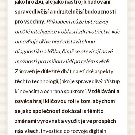
jako hrozbu, ale jako nástroj k budování
spravedlivější a udržitelnější budoucnosti
pro všechny.
Příkladem může být rozvoj
umělé inteligence v oblasti zdravotnictví, kde
umožňuje dříve nepředstavitelnou
diagnostiku a léčbu, čímž se otevírají nové
možnosti pro miliony lidí po celém světě.
Zároveň je důležité dbát na etické aspekty
těchto technologií, jako je spravedlivý přístup
k inovacím a ochrana soukromí.
Vzdělávání a
osvěta hrají klíčovou roli v tom, abychom
se jako společnost dokázali s těmito
změnami vyrovnat a využít je ve prospěch
nás všech.
Investice do rozvoje digitální