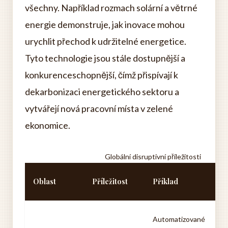
všechny. Například rozmach solární a větrné
energie demonstruje, jak inovace mohou
urychlit přechod k udržitelné energetice.
Tyto technologie jsou stále dostupnější a
konkurenceschopnější, čímž přispívají k
dekarbonizaci energetického sektoru a
vytvářejí nová pracovní místa v zelené
ekonomice.
Globální disruptivní příležitosti
P
Oblast
Příležitost
Příklad
d
Z
Automatizované
ef