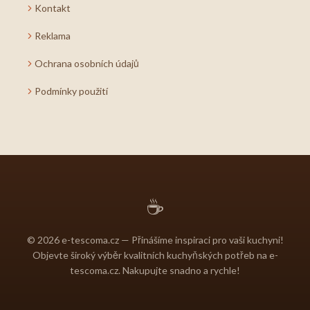
Kontakt
Reklama
Ochrana osobních údajů
Podmínky použití
☕
© 2026 e-tescoma.cz — Přinášíme inspiraci pro vaši kuchyni!
Objevte široký výběr kvalitních kuchyňských potřeb na e-
tescoma.cz. Nakupujte snadno a rychle!