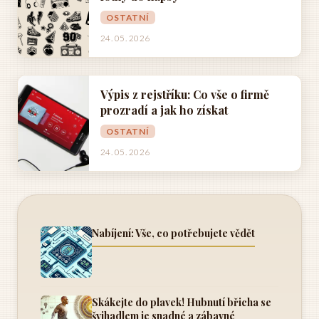
OSTATNÍ
24. 05. 2026
Výpis z rejstříku: Co vše o firmě
prozradí a jak ho získat
OSTATNÍ
24. 05. 2026
Nabíjení: Vše, co potřebujete vědět
Skákejte do plavek! Hubnutí břicha se
švihadlem je snadné a zábavné