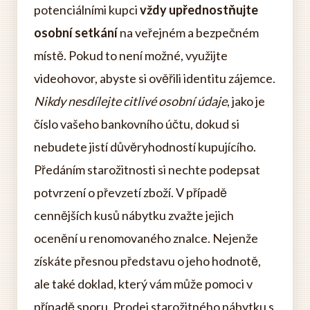
potenciálními kupci
vždy upřednostňujte
osobní setkání
na veřejném a bezpečném
místě. Pokud to není možné, využijte
videohovor, abyste si ověřili identitu zájemce.
Nikdy nesdílejte citlivé osobní údaje
, jako je
číslo vašeho bankovního účtu, dokud si
nebudete jistí důvěryhodností kupujícího.
Předáním starožitnosti si nechte podepsat
potvrzení o převzetí zboží. V případě
cennějších kusů nábytku zvažte jejich
ocenění u renomovaného znalce. Nejenže
získáte přesnou představu o jeho hodnotě,
ale také doklad, který vám může pomoci v
případě sporu. Prodej starožitného nábytku s