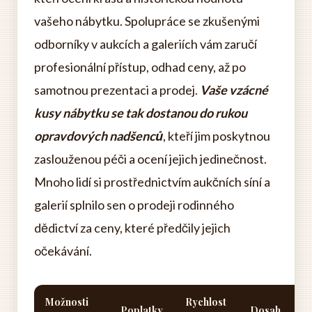
vašeho nábytku. Spolupráce se zkušenými
odborníky v aukcích a galeriích vám zaručí
profesionální přístup, odhad ceny, až po
samotnou prezentaci a prodej.
Vaše vzácné
kusy nábytku se tak dostanou do rukou
opravdových nadšenců
, kteří jim poskytnou
zaslouženou péči a ocení jejich jedinečnost.
Mnoho lidí si prostřednictvím aukčních síní a
galerií splnilo sen o prodeji rodinného
dědictví za ceny, které předčily jejich
očekávání.
Možnosti
Rychlost
Poplatky
Dosah