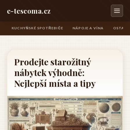
e-tescoma.cz
KUCHYŇSKÉ SPOTŘEBIČE
NÁPOJE A VÍNA
OSTATN
Prodejte starožitný
nábytek výhodně:
Nejlepší místa a tipy