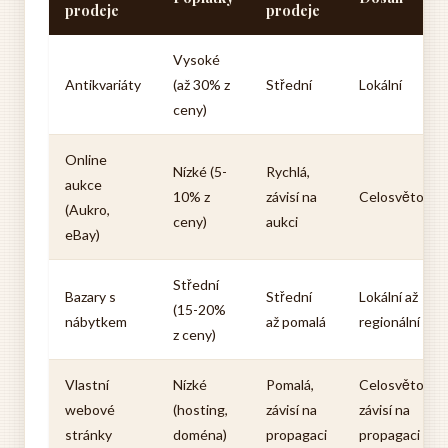
prodeje
prodeje
Vysoké
Antikvariáty
(až 30% z
Střední
Lokální
ceny)
Online
Nízké (5-
Rychlá,
aukce
10% z
závisí na
Celosvětový
(Aukro,
ceny)
aukci
eBay)
Střední
Bazary s
Střední
Lokální až
(15-20%
nábytkem
až pomalá
regionální
z ceny)
Vlastní
Nízké
Pomalá,
Celosvětový,
webové
(hosting,
závisí na
závisí na
stránky
doména)
propagaci
propagaci