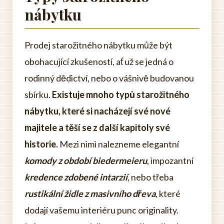
nábytku
Prodej starožitného nábytku může být
obohacující zkušeností, ať už se jedná o
rodinný dědictví, nebo o vášnivě budovanou
sbírku.
Existuje mnoho typů starožitného
nábytku, které si nacházejí své nové
majitele a těší se z další kapitoly své
historie.
Mezi nimi nalezneme elegantní
komody z období biedermeieru
, impozantní
kredence zdobené intarzií
, nebo třeba
rustikální židle z masivního dřeva
, které
dodají vašemu interiéru punc originality.