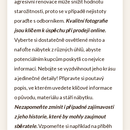
agresivní renovace může snížit hodnotu
starožitnosti, proto se v případě nejistoty
poraďte s odborníkem.
Kvalitní fotografie
jsou klíčem k úspěchu při prodeji online.
Vyberte si dostatečně osvětlené místo a
nafoťte nábytek z různých úhlů, abyste
potenciálním kupcům poskytli co nejvíce
informací. Nebojte se vyzdvihnout jeho krásu
a jedinečné detaily! Připravte si poutavý
popis, ve kterém uvedete klíčové informace
o původu, materiálu a stáří nábytku.
Nezapomeňte zmínit i případné zajímavosti
z jeho historie, které by mohly zaujmout
sběratele.
Vzpomeňte si například na příběh