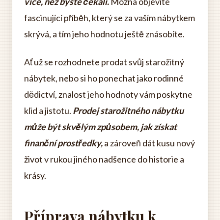
více, než byste čekali.
Možná objevíte
fascinující příběh, který se za vaším nábytkem
skrývá, a tím jeho hodnotu ještě znásobíte.
Ať už se rozhodnete prodat svůj starožitný
nábytek, nebo si ho ponechat jako rodinné
dědictví, znalost jeho hodnoty vám poskytne
klid a jistotu.
Prodej starožitného nábytku
může být skvělým způsobem, jak získat
finanční prostředky,
a zároveň dát kusu nový
život v rukou jiného nadšence do historie a
krásy.
Příprava nábytku k