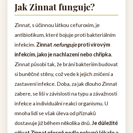
Jak Zinnat funguje?
Zinnat, s účinnou látkou cefuroxim, je
antibiotikum, které bojuje proti bakteriálním
infekcím.
Zinnat
nefunguje
proti virovým
infekcím, jako je nachlazení nebo chřipka.
Zinnat působí tak, že brání bakteriím budovat
si buněčné stěny, což vede k jejich zničení a
zastavení infekce. Doba, za jak dlouho Zinnat
zabere, se liší v závislosti na typu a závažnosti
infekce a individuální reakci organismu. U
mnoha lidí se však úleva od příznaků
dostavuje již během několika dnů.
Je důležité
užívat Zinnat přesně podle pokynů lékaře a