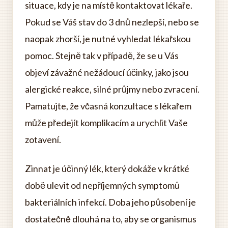
situace, kdy je na místě kontaktovat lékaře.
Pokud se Váš stav do 3 dnů nezlepší, nebo se
naopak zhorší, je nutné vyhledat lékařskou
pomoc. Stejně tak v případě, že se u Vás
objeví závažné nežádoucí účinky, jako jsou
alergické reakce, silné průjmy nebo zvracení.
Pamatujte, že včasná konzultace s lékařem
může předejít komplikacím a urychlit Vaše
zotavení.
Zinnat je účinný lék, který dokáže v krátké
době ulevit od nepříjemných symptomů
bakteriálních infekcí. Doba jeho působení je
dostatečně dlouhá na to, aby se organismus