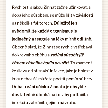
Rychlost, s jakou Zinnat začne účinkovat, a
doba jeho působení, se může lišit v závislosti
na několika faktorech.
Důležité je si
uvědomit, že každý organismus je
jedinečný a reaguje na léky mírně odlišně.
Obecně platí, že Zinnat se rychle vstřebává
do krevního oběhu a
začíná působit již
během několika hodin po užití
. To znamená,
že úlevu od příznaků infekce, jako je bolest v
krku nebo uší, můžete pocítit poměrně brzy.
Doba trvání účinku Zinnatu je obvykle
dostatečně dlouhá na to, aby potlačila
infekci a zabránila jejímu návratu.