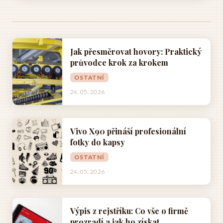
Jak přesměrovat hovory: Praktický
průvodce krok za krokem
OSTATNÍ
24. 05. 2026
Vivo X90 přináší profesionální
fotky do kapsy
OSTATNÍ
24. 05. 2026
Výpis z rejstříku: Co vše o firmě
prozradí a jak ho získat