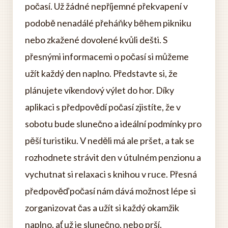
počasí. Už žádné nepříjemné překvapení v
podobě nenadálé přeháňky během pikniku
nebo zkažené dovolené kvůli dešti. S
přesnými informacemi o počasí si můžeme
užít každý den naplno. Představte si, že
plánujete víkendový výlet do hor. Díky
aplikaci s předpovědí počasí zjistíte, že v
sobotu bude slunečno a ideální podmínky pro
pěší turistiku. V neděli má ale pršet, a tak se
rozhodnete strávit den v útulném penzionu a
vychutnat si relaxaci s knihou v ruce. Přesná
předpověď počasí nám dává možnost lépe si
zorganizovat čas a užít si každý okamžik
naplno, ať už je slunečno, nebo prší.