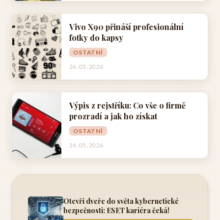
Vivo X90 přináší profesionální
fotky do kapsy
OSTATNÍ
24. 05. 2026
Výpis z rejstříku: Co vše o firmě
prozradí a jak ho získat
OSTATNÍ
24. 05. 2026
Otevři dveře do světa kybernetické
bezpečnosti: ESET kariéra čeká!