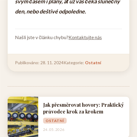
svým časem i plány, ať už vás čeká slunečný
den, nebo deštivé odpoledne.
Našli jste v článku chybu?
Kontaktujte nás
Publikováno: 28. 11. 2024
Kategorie:
Ostatní
Jak přesměrovat hovory: Praktický
průvodce krok za krokem
OSTATNÍ
24. 05. 2026