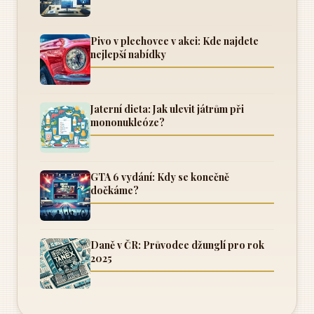
Pivo v plechovce v akci: Kde najdete
nejlepší nabídky
Jaterní dieta: Jak ulevit játrům při
mononukleóze?
GTA 6 vydání: Kdy se konečně
dočkáme?
Daně v ČR: Průvodce džunglí pro rok
2025