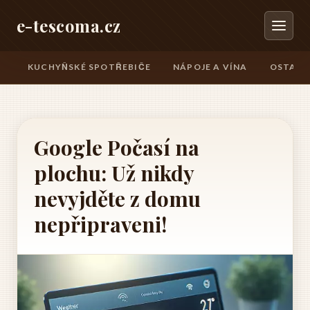
e-tescoma.cz
KUCHYŇSKÉ SPOTŘEBIČE
NÁPOJE A VÍNA
OSTATN
Google Počasí na
plochu: Už nikdy
nevyjděte z domu
nepřipraveni!