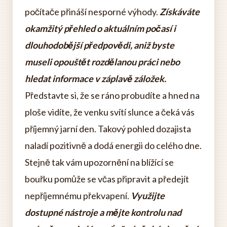
počítače přináší nesporné výhody.
Získáváte
okamžitý přehled o aktuálním počasí i
dlouhodobější předpovědi, aniž byste
museli opouštět rozdělanou práci nebo
hledat informace v záplavě záložek.
Představte si, že se ráno probudíte a hned na
ploše vidíte, že venku svítí slunce a čeká vás
příjemný jarní den. Takový pohled dozajista
naladí pozitivně a dodá energii do celého dne.
Stejně tak vám upozornění na blížící se
bouřku pomůže se včas připravit a předejít
nepříjemnému překvapení.
Využijte
dostupné nástroje a mějte kontrolu nad