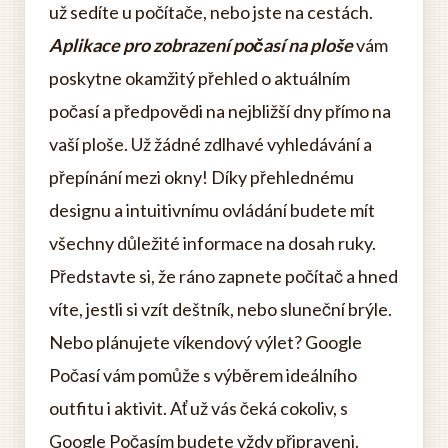
už sedíte u počítače, nebo jste na cestách.
Aplikace pro zobrazení počasí na ploše
vám
poskytne okamžitý přehled o aktuálním
počasí a předpovědi na nejbližší dny přímo na
vaší ploše. Už žádné zdlhavé vyhledávání a
přepínání mezi okny! Díky přehlednému
designu a intuitivnímu ovládání budete mít
všechny důležité informace na dosah ruky.
Představte si, že ráno zapnete počítač a hned
víte, jestli si vzít deštník, nebo sluneční brýle.
Nebo plánujete víkendový výlet? Google
Počasí vám pomůže s výběrem ideálního
outfitu i aktivit. Ať už vás čeká cokoliv, s
Google Počasím budete vždy připraveni.