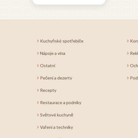
receptů může zásadně
ovlivnit nejen naše fyzické
zdraví, ale i celkovou
pohodu a životní energii. V
dnešní uspěchané době,
kdy jsme neustále
Kuchyňské spotřebiče
Kon
vystaveni pokušení...
Nápoje a vína
Rek
Ostatní
Och
Pečení a dezerty
Pod
Recepty
Restaurace a podniky
Světové kuchyně
Vaření a techniky