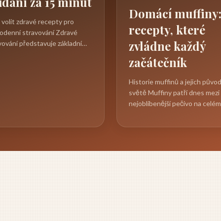
ídani za 15 minut
Domácí muffiny
 volit zdravé recepty pro
recepty, které
odenní stravování Zdravé
zvládne každý
vování představuje základní
 kvalitního života a
začátečník
odenní...
Historie muffinů a jejich půvo
světě Muffiny patří dnes mezi
nejoblíbenější pečivo na celém
světě, ale jejich cesta k dnešní.