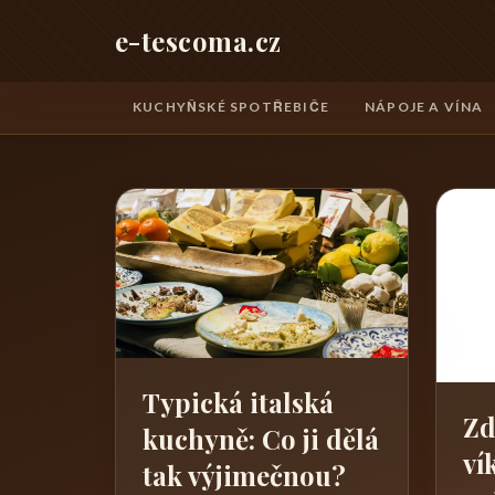
e-tescoma.cz
KUCHYŇSKÉ SPOTŘEBIČE
NÁPOJE A VÍNA
Typická italská
Zd
kuchyně: Co ji dělá
ví
tak výjimečnou?