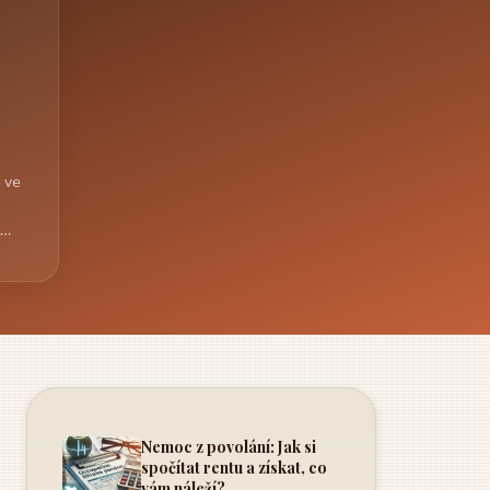
:
d ve
..
Nemoc z povolání: Jak si
spočítat rentu a získat, co
vám náleží?