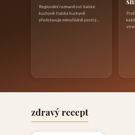
sn
Regionální rozmanitost italské
Proč
kuchyně Italská kuchyně
každ
představuje mimořádně pestrý
stra
kulinářský svět, který se vyvíjel po
pilíř
staletí...
každ
zdravý recept