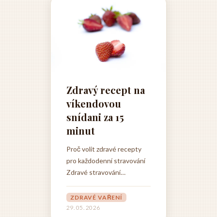
Zdravý recept na
víkendovou
snídani za 15
minut
Proč volit zdravé recepty
pro každodenní stravování
Zdravé stravování
představuje základní pilíř
kvalitního života a
ZDRAVÉ VAŘENÍ
každodenní volba správných
29. 05. 2026