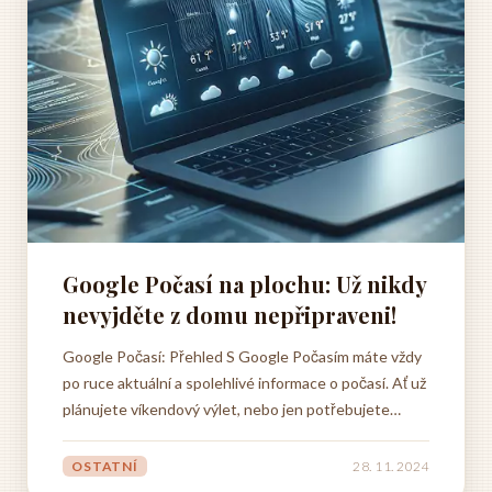
Google Počasí na plochu: Už nikdy
nevyjděte z domu nepřipraveni!
Google Počasí: Přehled S Google Počasím máte vždy
po ruce aktuální a spolehlivé informace o počasí. Ať už
plánujete víkendový výlet, nebo jen potřebujete
vědět, jestli si vzít deštník, Google Počasí vám
poskytne všechny potřebné informace. Snadno si
OSTATNÍ
28. 11. 2024
zobrazíte předpověď na několik dní dopředu, včetně