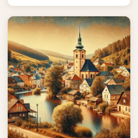
nebo o velkorysý příspěvek na charitu, darování má
moc...