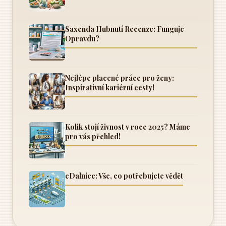
Saxenda Hubnutí Recenze: Funguje
Opravdu?
Nejlépe placené práce pro ženy:
Inspirativní kariérní cesty!
Kolik stojí živnost v roce 2025? Máme
pro vás přehled!
eDalnice: Vše, co potřebujete vědět