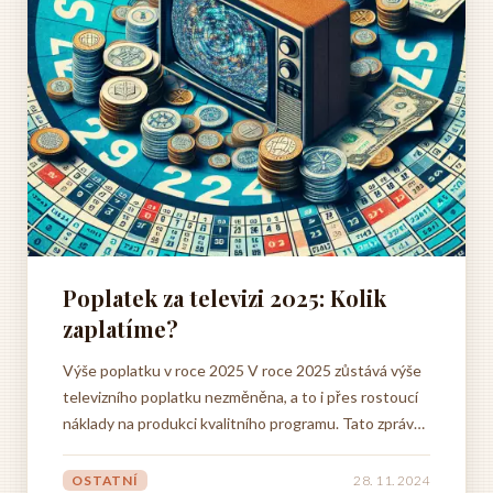
Poplatek za televizi 2025: Kolik
zaplatíme?
Výše poplatku v roce 2025 V roce 2025 zůstává výše
televizního poplatku nezměněna, a to i přes rostoucí
náklady na produkci kvalitního programu. Tato zpráva
jistě potěší všechny, kteří si cení rozmanité nabídky
televizních a rozhlasových stanic. Díky stabilitě
OSTATNÍ
28. 11. 2024