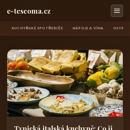
e-tescoma.cz
KUCHYŇSKÉ SPOTŘEBIČE
NÁPOJE A VÍNA
OSTATN
Typická italská kuchyně: Co ji