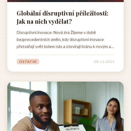
Globální disruptivní příležitosti:
Jak na nich vydělat?
Disruptivní inovace: Nová éra Žijeme v době
bezprecedentních změn, kdy disruptivní inovace
přetvářejí svět kolem nás a otevírají bránu k novým a
vzrušujícím příležitostem. Tyto inovace, často
poháněné exponenciálním růstem technologií, jako je
OSTATNÍ
28. 11. 2024
umělá inteligence, robotika a biotechnologie, mění
zavedené...