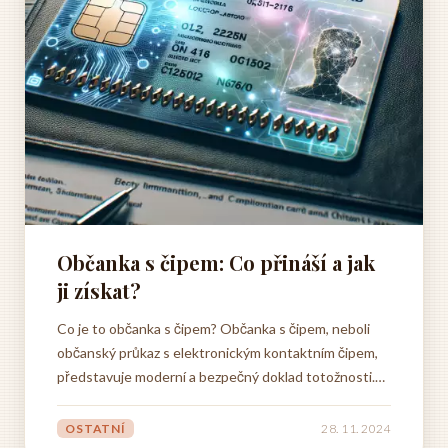
Občanka s čipem: Co přináší a jak
ji získat?
Co je to občanka s čipem? Občanka s čipem, neboli
občanský průkaz s elektronickým kontaktním čipem,
představuje moderní a bezpečný doklad totožnosti.
Tento malý, ale šikovný čip otevírá dveře do světa
nových možností. Usnadňuje a urychluje řadu
OSTATNÍ
28. 11. 2024