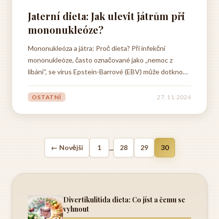
Jaterní dieta: Jak ulevit játrům při
mononukleóze?
Mononukleóza a játra: Proč dieta? Při infekční
mononukleóze, často označované jako „nemoc z
líbání“, se virus Epstein-Barrové (EBV) může dotknout
i jater. To se může projevit jejich mírným zvětšením a
zvýšením jaterních testů. Dobrou zprávou je, že játra
OSTATNÍ
27. 11. 2024
mají úžasnou schopnost regenerace a ve většině...
...
← Novější
1
28
29
30
Divertikulitida dieta: Co jíst a čemu se
vyhnout