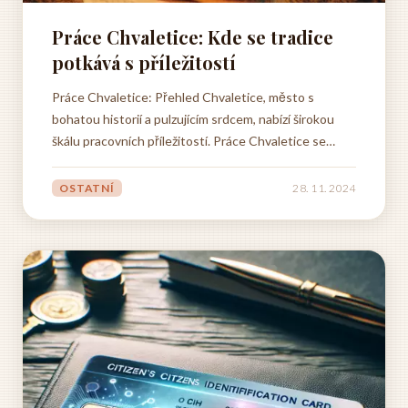
Práce Chvaletice: Kde se tradice
potkává s příležitostí
Práce Chvaletice: Přehled Chvaletice, město s
bohatou historií a pulzujícím srdcem, nabízí širokou
škálu pracovních příležitostí. Práce Chvaletice se
stávají synonymem pro stabilitu a perspektivu. Díky
strategické poloze a rozvíjející se průmyslové zóně
OSTATNÍ
28. 11. 2024
láká Chvaletice nové investory, což se pozitivně odráží
na...