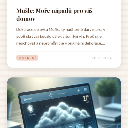
Mušle: Moře nápadů pro váš
domov
Dekorace do bytu Mušle, ty nádherné dary moře, v
sobě skrývají kouzlo dálek a šumění vln. Proč si je
neuchovat a neproměnit je v originální dekorace,
které dodají vašemu bytu jedinečnou atmosféru?
Možností, jak využít mušle v interiéru, je nespočet.
OSTATNÍ
28. 11. 2024
Můžete z nich vytvořit nápadité dekorace, které
rozzáří váš...