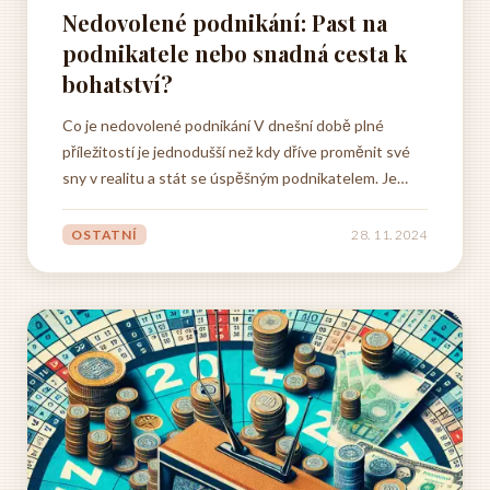
Nedovolené podnikání: Past na
podnikatele nebo snadná cesta k
bohatství?
Co je nedovolené podnikání V dnešní době plné
příležitostí je jednodušší než kdy dříve proměnit své
sny v realitu a stát se úspěšným podnikatelem. Je
však důležité si uvědomit, že existují pravidla, která je
třeba dodržovat, abychom se vyhnuli úskalím
OSTATNÍ
28. 11. 2024
nedovoleného podnikání. To zahrnuje i situace, kdy
sice...